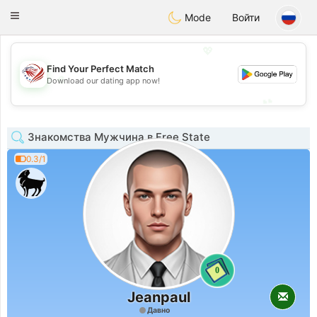
States
Dating
Toggle
Mode
Войти
navigation
💖
Find Your Perfect Match
💖
Download our dating app now!
💕
💕
Знакомства Мужчина в Free State
0.3/1
0
Jeanpaul
Давно