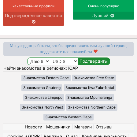
качественные профили
Очень популярно
Подтверждённое качество
Лучший
Мы усердно работаем, чтобы предоставить вам лучший сервис,
поддержите нас пожалуйста
Найти знакомства в регионах: ЮАР
Знакомства Eastern Cape
Знакомства Free State
Знакомства Gauteng
Знакомства KwaZulu-Natal
Знакомства Limpopo
Знакомства Mpumalanga
Знакомства North West
Знакомства Northern Cape
Знакомства Western Cape
Новости
|
Мошенники
|
Магазин
|
Отзывы
Cookies и GDPR
|
Реклама
|
О нас
|
Конфиденциальность
|