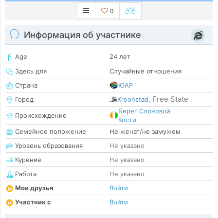
0
Информация об участнике
Age
24 лет
Здесь для
Случайные отношения
Страна
ЮАР
Free State
Город
Kroonstad
,
Берег Слоновой
Происхождение
Кости
Семейное положение
Не женат/не замужем
Уровень образования
Не указано
Курение
Не указано
Работа
Не указано
Мои друзья
Войти
Участник с
Войти