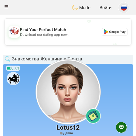
States
Dating
Toggle
Mode
Войти
navigation
💖
Find Your Perfect Match
💖
Download our dating app now!
💕
💕
Знакомства Женщина в Tipaza
0.7/1
0
Lotus12
Давно