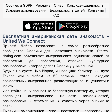
Cookies и GDPR
|
Реклама
|
О нас
|
Конфиденциальность
|
Условия использования
|
Безопасность детей
|
Контакты
|
FAQ
Бесплатная американская сеть знакомств –
United We Connect
Привет! Добро пожаловать в самое разнообразное
сообщество Америки для настоящих знакомств. States-
dating.com объединяет американских одиноких людей от
побережья до побережья, отмечая культурное
разнообразие, которое делает Америку уникальной.
Будь вы в суете Нью-Йорка, инновациях Калифорнии, духе
Техаса или в любом из 50 великих штатов, находите
совместимых американцев, разделяющих ваши ценности и
мечты.
Испытайте нашу полностью бесплатную платформу, которая
воплощает американские ценности возможностей,
разнообразия и стремления к счастью через значимые
связи.
Тысячи американцев уже построили долгосрочные