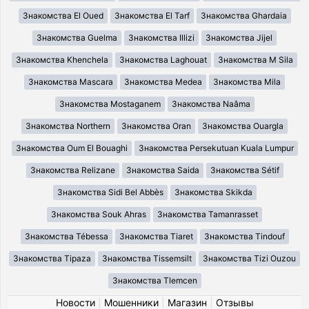
Знакомства El Oued
Знакомства El Tarf
Знакомства Ghardaia
Знакомства Guelma
Знакомства Illizi
Знакомства Jijel
Знакомства Khenchela
Знакомства Laghouat
Знакомства M Sila
Знакомства Mascara
Знакомства Medea
Знакомства Mila
Знакомства Mostaganem
Знакомства Naâma
Знакомства Northern
Знакомства Oran
Знакомства Ouargla
Знакомства Oum El Bouaghi
Знакомства Persekutuan Kuala Lumpur
Знакомства Relizane
Знакомства Saida
Знакомства Sétif
Знакомства Sidi Bel Abbès
Знакомства Skikda
Знакомства Souk Ahras
Знакомства Tamanrasset
Знакомства Tébessa
Знакомства Tiaret
Знакомства Tindouf
Знакомства Tipaza
Знакомства Tissemsilt
Знакомства Tizi Ouzou
Знакомства Tlemcen
Новости
|
Мошенники
|
Магазин
|
Отзывы