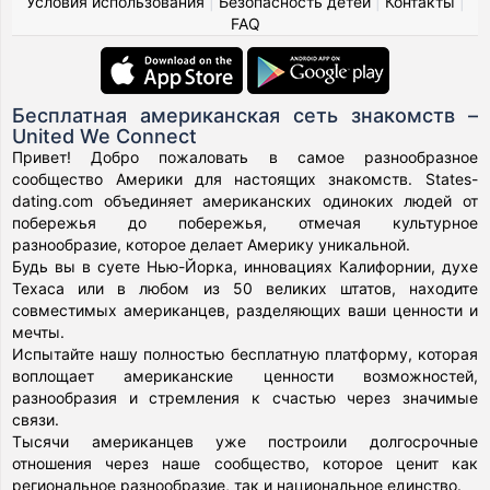
Условия использования
|
Безопасность детей
|
Контакты
|
FAQ
Бесплатная американская сеть знакомств –
United We Connect
Привет! Добро пожаловать в самое разнообразное
сообщество Америки для настоящих знакомств. States-
dating.com объединяет американских одиноких людей от
побережья до побережья, отмечая культурное
разнообразие, которое делает Америку уникальной.
Будь вы в суете Нью-Йорка, инновациях Калифорнии, духе
Техаса или в любом из 50 великих штатов, находите
совместимых американцев, разделяющих ваши ценности и
мечты.
Испытайте нашу полностью бесплатную платформу, которая
воплощает американские ценности возможностей,
разнообразия и стремления к счастью через значимые
связи.
Тысячи американцев уже построили долгосрочные
отношения через наше сообщество, которое ценит как
региональное разнообразие, так и национальное единство.