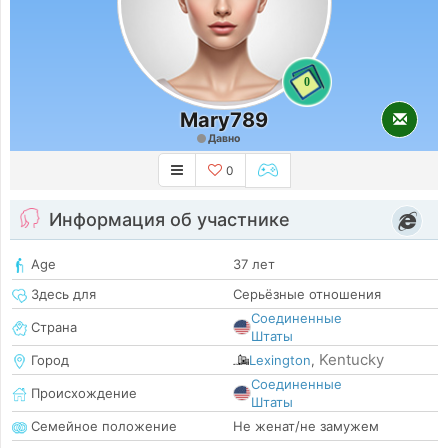
0
Mary789
Давно
0
Информация об участнике
Age
37 лет
Здесь для
Серьёзные отношения
Соединенные
Страна
Штаты
Kentucky
Город
Lexington
,
Соединенные
Происхождение
Штаты
Семейное положение
Не женат/не замужем