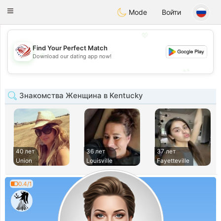
States
Dating
Toggle
Mode
Войти
navigation
💖
Find Your Perfect Match
💖
Download our dating app now!
💕
💕
Знакомства Женщина в Kentucky
40 лет
36 лет
37 лет
Union
Louisville
Fayetteville
0.4/1