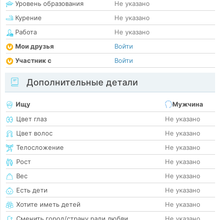
Уровень образования
Не указано
Курение
Не указано
Работа
Не указано
Мои друзья
Войти
Участник с
Войти
Дополнительные детали
Ищу
Мужчина
Цвет глаз
Не указано
Цвет волос
Не указано
Телосложение
Не указано
Рост
Не указано
Вес
Не указано
Есть дети
Не указано
Хотите иметь детей
Не указано
Сменить город/страну ради любви
Не указано