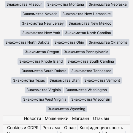
Знакомства Missouri
Знакомства Montana
Знакомства Nebraska
Знакомства Nevada
Знакомства New Hampshire
Знакомства New Jersey
Знакомства New Mexico
Знакомства New York
Знакомства North Carolina
Знакомства North Dakota
Знакомства Ohio
Знакомства Oklahoma
Знакомства Oregon
Знакомства Pennsylvania
Знакомства Rhode Island
Знакомства South Carolina
Знакомства South Dakota
Знакомства Tennessee
Знакомства Texas
Знакомства Utah
Знакомства Vermont
Знакомства Virginia
Знакомства Washington
Знакомства West Virginia
Знакомства Wisconsin
Знакомства Wyoming
Новости
|
Мошенники
|
Магазин
|
Отзывы
Cookies и GDPR
|
Реклама
|
О нас
|
Конфиденциальность
|