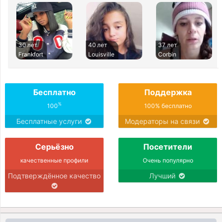
30 лет
40 лет
37 лет
Frankfort
Louisville
Corbin
Бесплатно
Поддержка
%
100
100% бесплатно
Бесплатные услуги
Модераторы на связи
Серьёзно
Посетители
качественные профили
Очень популярно
Подтверждённое качество
Лучший