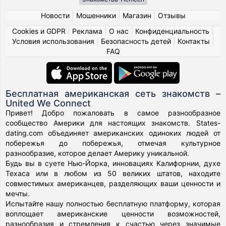
Новости
|
Мошенники
|
Магазин
|
Отзывы
Cookies и GDPR
|
Реклама
|
О нас
|
Конфиденциальность
|
Условия использования
|
Безопасность детей
|
Контакты
|
FAQ
Бесплатная американская сеть знакомств –
United We Connect
Привет! Добро пожаловать в самое разнообразное
сообщество Америки для настоящих знакомств. States-
dating.com объединяет американских одиноких людей от
побережья до побережья, отмечая культурное
разнообразие, которое делает Америку уникальной.
Будь вы в суете Нью-Йорка, инновациях Калифорнии, духе
Техаса или в любом из 50 великих штатов, находите
совместимых американцев, разделяющих ваши ценности и
мечты.
Испытайте нашу полностью бесплатную платформу, которая
воплощает американские ценности возможностей,
разнообразия и стремления к счастью через значимые