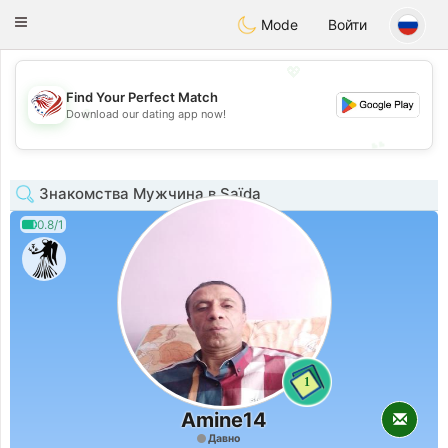
States
Dating
Toggle
Mode
Войти
navigation
💖
Find Your Perfect Match
💖
Download our dating app now!
💕
💕
Знакомства Мужчина в Saïda
0.8/1
1
Amine14
Давно