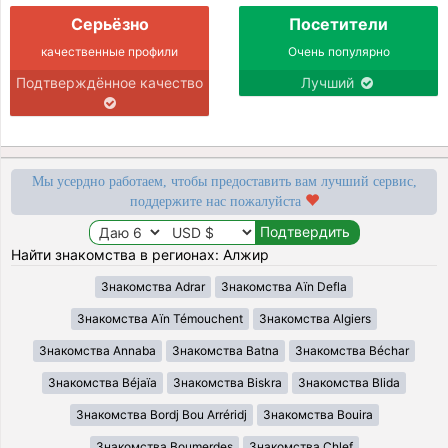
Серьёзно
Посетители
качественные профили
Очень популярно
Подтверждённое качество
Лучший
Мы усердно работаем, чтобы предоставить вам лучший сервис,
поддержите нас пожалуйста
Найти знакомства в регионах: Алжир
Знакомства Adrar
Знакомства Aïn Defla
Знакомства Aïn Témouchent
Знакомства Algiers
Знакомства Annaba
Знакомства Batna
Знакомства Béchar
Знакомства Béjaïa
Знакомства Biskra
Знакомства Blida
Знакомства Bordj Bou Arréridj
Знакомства Bouira
Знакомства Boumerdes
Знакомства Chlef