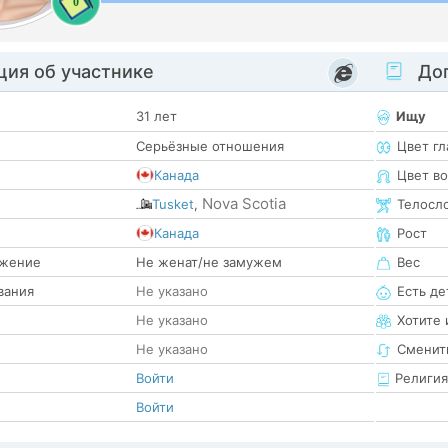
0
ия об участнике
Доп
31 лет
Ищу
Серьёзные отношения
Цвет гл
Канада
Цвет в
Nova Scotia
Tusket
,
Телосл
е
Канада
Рост
жение
Не женат/не замужем
Вес
вания
Не указано
Есть де
Не указано
Хотите 
Не указано
Сменит
Войти
Религия
Войти