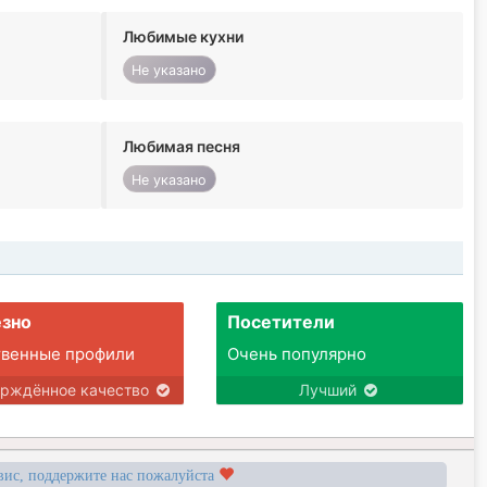
Любимые кухни
Не указано
Любимая песня
Не указано
зно
Посетители
твенные профили
Очень популярно
ерждённое качество
Лучший
вис, поддержите нас пожалуйста