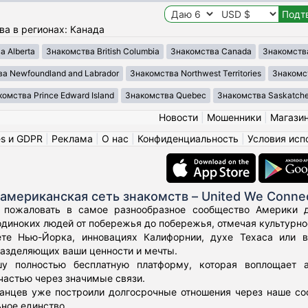
ва в регионах: Канада
 Alberta
Знакомства British Columbia
Знакомства Canada
Знакомства 
а Newfoundland and Labrador
Знакомства Northwest Territories
Знакомст
омства Prince Edward Island
Знакомства Quebec
Знакомства Saskatch
Новости
|
Мошенники
|
Магази
es и GDPR
|
Реклама
|
О нас
|
Конфиденциальность
|
Условия исп
американская сеть знакомств – United We Conne
 пожаловать в самое разнообразное сообщество Америки дл
диноких людей от побережья до побережья, отмечая культурное
те Нью-Йорка, инновациях Калифорнии, духе Техаса или 
азделяющих ваши ценности и мечты.
у полностью бесплатную платформу, которая воплощает а
частью через значимые связи.
нцев уже построили долгосрочные отношения через наше соо
ьное единство.