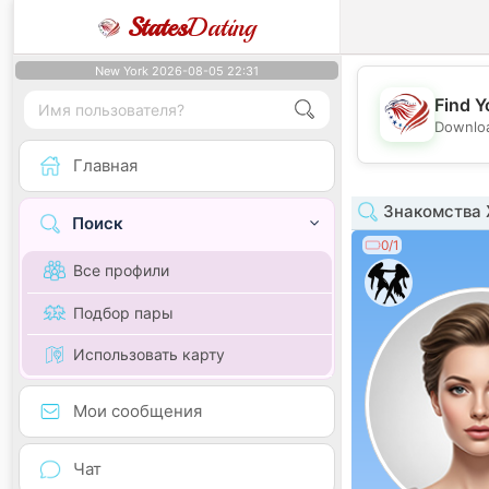
States
Dating
New York 2026-08-05 22:31
Find Y
Downloa
Главная
Знакомства 
Поиск
0/1
Все профили
Подбор пары
Использовать карту
Мои сообщения
Чат