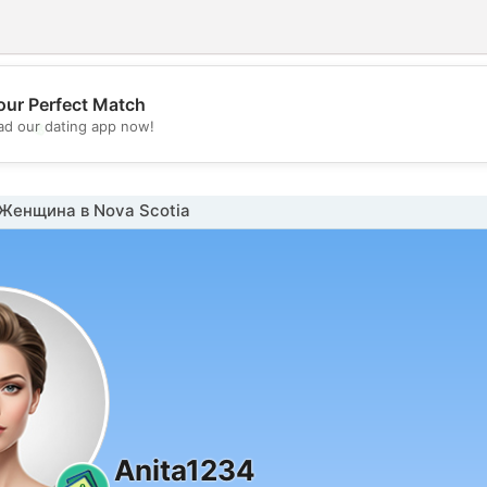
our Perfect Match
💖
d our dating app now!
💕
Женщина в Nova Scotia
Anita1234