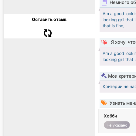
Немного об
Am a good looking
Оставить отзыв
looking gril that
that is fine,
Я хочу, чт
Am a good looking
looking gril that i
Мои критер
Критерии не на
Узнать мен
Хобби
Не указано