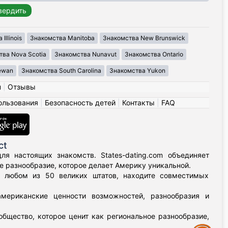
Illinois
Знакомства Manitoba
Знакомства New Brunswick
ва Nova Scotia
Знакомства Nunavut
Знакомства Ontario
ewan
Знакомства South Carolina
Знакомства Yukon
н
|
Отзывы
ользования
|
Безопасность детей
|
Контакты
|
FAQ
ct
я настоящих знакомств. States-dating.com объединяет
 разнообразие, которое делает Америку уникальной.
в любом из 50 великих штатов, находите совместимых
мериканские ценности возможностей, разнообразия и
бщество, которое ценит как региональное разнообразие,
Assistance