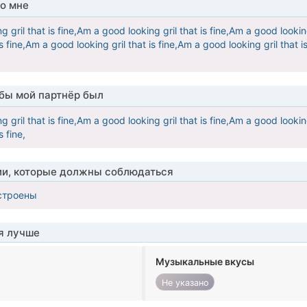
о мне
 gril that is fine,Am a good looking gril that is fine,Am a good looking
 is fine,Am a good looking gril that is fine,Am a good looking gril that 
обы мой партнёр был
 gril that is fine,Am a good looking gril that is fine,Am a good looking
s fine,
ии, которые должны соблюдаться
строены
я лучше
Музыкальные вкусы
Не указано