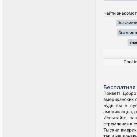
Найти знакомст
Знакомства
Знакомств
Знак
Cooki
Бесплатная 
Привет! Добро
американских о
Будь вы в суе
американцев, р
Испытайте наш
стремления к с
Тысячи америка
так и национал