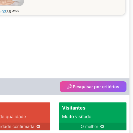
anos
ne03
36
Pesquisar por critérios
Visitantes
 de qualidade
Muito visitado
lidade confirmada
O melhor