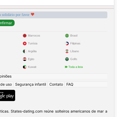
a solidário por favor
Marrocos
Brasil
Tunísia
Filipinas
Argélia
Líbano
Egito
Golfo
Kuwait
Toda a lista
piniões
 de uso
|
Segurança infantil
|
Contato
|
FAQ
icas. States-dating.com reúne solteiros americanos de mar a