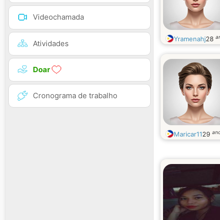
Videochamada
a
Yramenahj
28
Atividades
Doar
Cronograma de trabalho
an
Maricar11
29