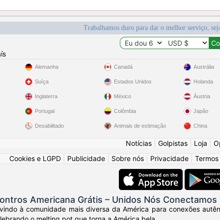
Trabalhamos duro para dar o melhor serviço, sej
ís
Alemanha
Canadá
Austrália
Suíça
Estados Unidos
Holanda
Inglaterra
México
Áustria
Portugal
Colômbia
Japão
Desabilitado
Animais de estimação
China
Notícias
|
Golpistas
|
Loja
|
O
Cookies e LGPD
|
Publicidade
|
Sobre nós
|
Privacidade
|
Termos
ontros Americana Grátis – Unidos Nós Conectamos
vindo à comunidade mais diversa da América para conexões autênt
elebrando o melting pot que torna a América bela.