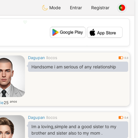
Mode
Entrar
Registrar
💖
💕
Dagupan
Ilocos
0.3
Handsome i am serious of any relationship
anos
ie
25
Dagupan
Ilocos
0.4
Im a loving,simple and a good sister to my
brother and sister also to my mom .