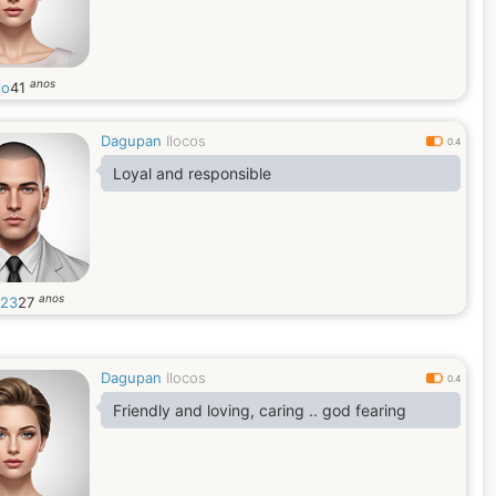
anos
jo
41
Dagupan
Ilocos
0.4
Loyal and responsible
anos
23
27
Dagupan
Ilocos
0.4
Friendly and loving, caring .. god fearing