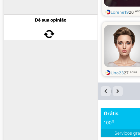
an
Lorene19
26
Dê sua opinião
anos
Uno23
27
1
Grátis
%
100
Serviços gra