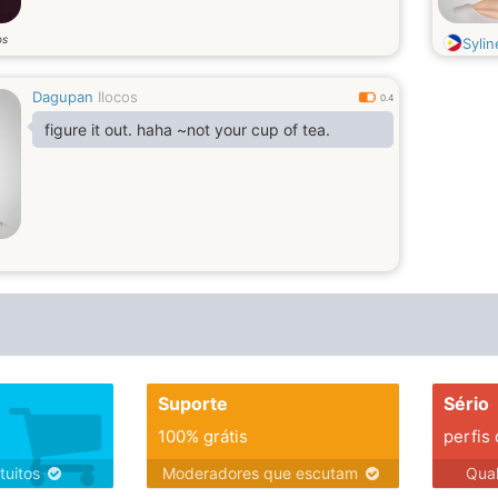
os
Syli
Dagupan
Ilocos
0.4
figure it out. haha ~not your cup of tea.
Suporte
Sério
100% grátis
perfis
tuitos
Moderadores que escutam
Qua