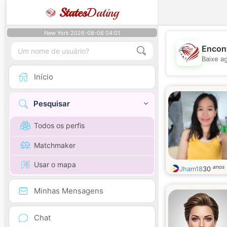
States
Dating
New York 2026-08-06 04:01
Encont
Baixe a
Início
Pesquisar
Todos os perfis
Matchmaker
Usar o mapa
anos
Jham18
30
Minhas Mensagens
Chat