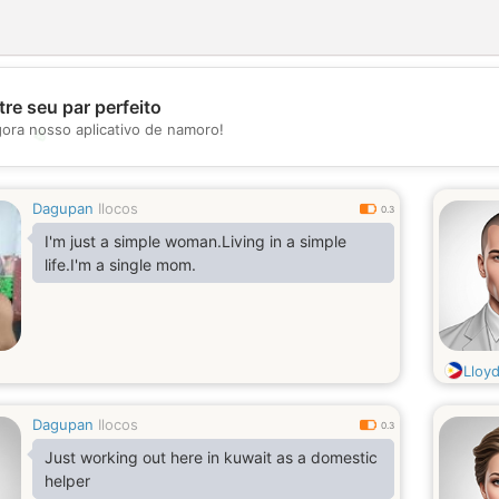
re seu par perfeito
gora nosso aplicativo de namoro!
💖
💕
Dagupan
Ilocos
0.3
I'm just a simple woman.Living in a simple
life.I'm a single mom.
Lloyd
Dagupan
Ilocos
0.3
Just working out here in kuwait as a domestic
helper