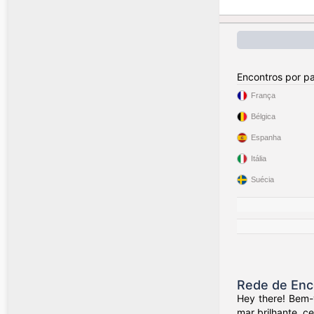
Encontros por pa
França
Bélgica
Espanha
Itália
Suécia
Rede de Enc
Hey there! Bem-
mar brilhante, c