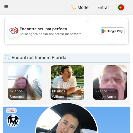
States
Dating
Toggle
Mode
Entrar
navigation
💖
Encontre seu par perfeito
💖
Baixe agora nosso aplicativo de namoro!
💕
💕
Encontros homem Florida
52 anos
60 anos
68 anos
Sarasota
Willcox
Lehigh Acres
0/1