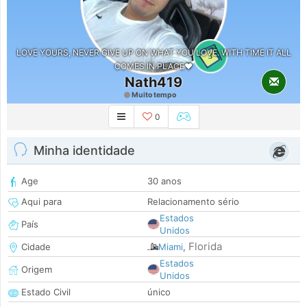
LOVE YOURS, NEVER GIVE UP ON WHAT YOU LOVE. WITH TIME IT ALL
3
COMES IN PLACE❤️
Nath419
Muito tempo
0
Minha identidade
Age
30 anos
Aqui para
Relacionamento sério
Estados
País
Unidos
Florida
Cidade
Miami
,
Estados
Origem
Unidos
Estado Civil
único