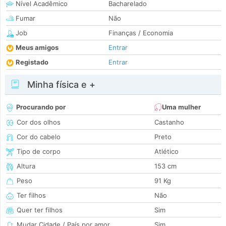
Nível Acadêmico
Bacharelado
Fumar
Não
Job
Finanças / Economia
Meus amigos
Entrar
Registado
Entrar
Minha física e +
Procurando por
Uma mulher
Cor dos olhos
Castanho
Cor do cabelo
Preto
Tipo de corpo
Atlético
Altura
153 cm
Peso
91 Kg
Ter filhos
Não
Quer ter filhos
Sim
Mudar Cidade / País por amor
Sim