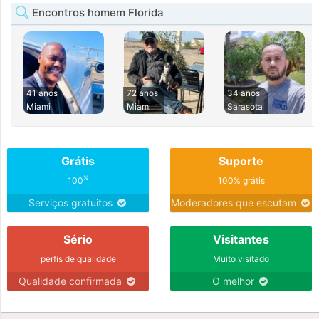
Encontros homem Florida
41 anos
72 anos
34 anos
Miami
Miami
Sarasota
Grátis
Suporte
%
100
100% grátis
Serviços gratuitos
Moderadores que escutam
Sério
Visitantes
perfis de qualidade
Muito visitado
Qualidade confirmada
O melhor