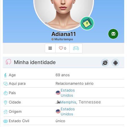
0
Adiana11
Muito tempo
0
Minha identidade
Age
69 anos
Aqui para
Relacionamento sério
Estados
País
Unidos
Tennessee
Cidade
Memphis
,
Estados
Origem
Unidos
Estado Civil
único