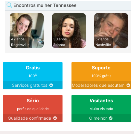
Encontros mulher Tennessee
42 anos
30 anos
52 anos
Rogersville
Atlanta
Nashville
Grátis
Suporte
%
100
100% grátis
Serviços gratuitos
Moderadores que escutam
Sério
Visitantes
perfis de qualidade
Muito visitado
Qualidade confirmada
O melhor