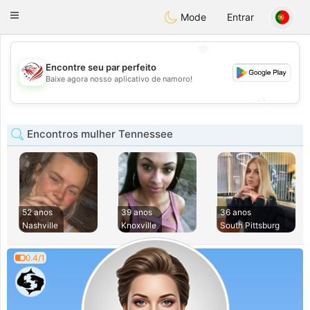
States
Dating
Toggle
Mode
Entrar
navigation
💖
Encontre seu par perfeito
💖
Baixe agora nosso aplicativo de namoro!
💕
💕
Encontros mulher Tennessee
52 anos
39 anos
36 anos
Nashville
Knoxville
South Pittsburg
0.4/1