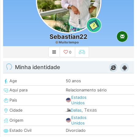
2
Sebastian22
Muito tempo
0
Minha identidade
Age
50 anos
Aqui para
Relacionamento sério
Estados
País
Unidos
Texas
Cidade
Dallas
,
Estados
Origem
Unidos
Estado Civil
Divorciado