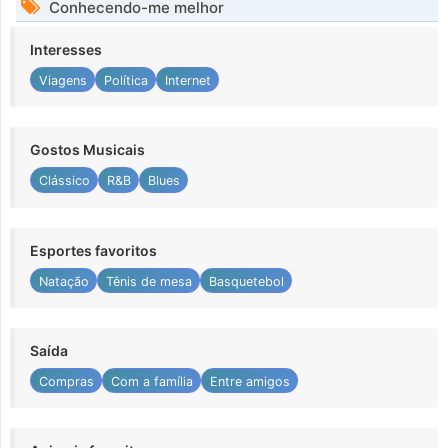
Conhecendo-me melhor
Interesses
Viagens
Política
Internet
Gostos Musicais
Clássico
R&B
Blues
Esportes favoritos
Natação
Tênis de mesa
Basquetebol
Saída
Compras
Com a família
Entre amigos