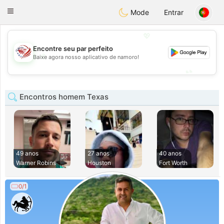
States
Dating
Toggle
Mode
Entrar
navigation
💖
Encontre seu par perfeito
💖
Baixe agora nosso aplicativo de namoro!
💕
💕
Encontros homem Texas
49 anos
27 anos
40 anos
Warner Robins
Houston
Fort Worth
0/1