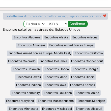
Trabalhamos duro para dar o melhor serviço, seja solidário por favor
Encontre solteiros nas áreas de: Estados Unidos
Encontros Alabama
Encontros Alaska
Encontros Arizona
Encontros Arkansas
Encontros Armed Forces Europe
Encontros Armed Forces Europe, Middle East,
Encontros California
Encontros Colorado
Encontros Columbia
Encontros Connecticut
Encontros Delaware
Encontros Florida
Encontros Georgia
Encontros Hawaii
Encontros Idaho
Encontros Illinois
Encontros Indiana
Encontros Iowa
Encontros Kansas
Encontros Kentucky
Encontros Louisiana
Encontros Maine
Encontros Maryland
Encontros Massachusetts
Encontros Michigan
Encontros Minnesota
Encontros Mississippi
Encontros Missouri