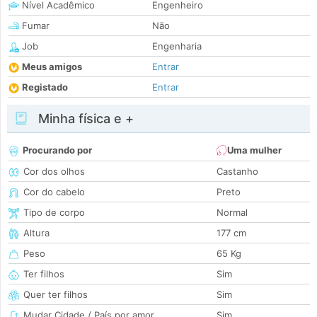
Nível Acadêmico
Engenheiro
Fumar
Não
Job
Engenharia
Meus amigos
Entrar
Registado
Entrar
Minha física e +
Procurando por
Uma mulher
Cor dos olhos
Castanho
Cor do cabelo
Preto
Tipo de corpo
Normal
Altura
177 cm
Peso
65 Kg
Ter filhos
Sim
Quer ter filhos
Sim
Mudar Cidade / País por amor
Sim