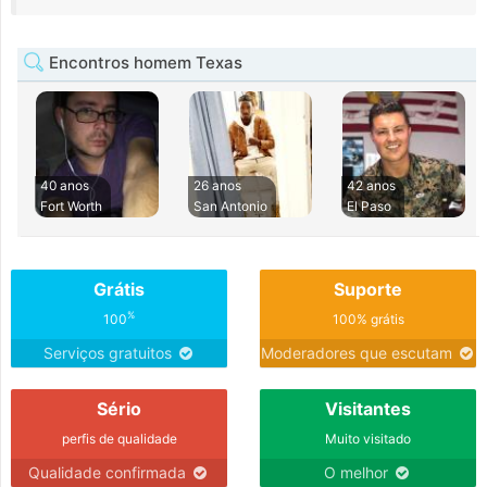
Encontros homem Texas
40 anos
26 anos
42 anos
Fort Worth
San Antonio
El Paso
Grátis
Suporte
%
100
100% grátis
Serviços gratuitos
Moderadores que escutam
Sério
Visitantes
perfis de qualidade
Muito visitado
Qualidade confirmada
O melhor