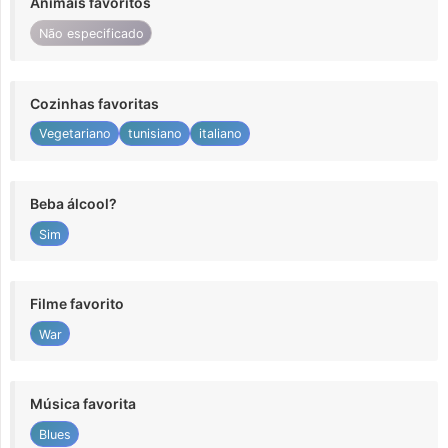
Animais favoritos
Não especificado
Cozinhas favoritas
Vegetariano
tunisiano
italiano
Beba álcool?
Sim
Filme favorito
War
Música favorita
Blues