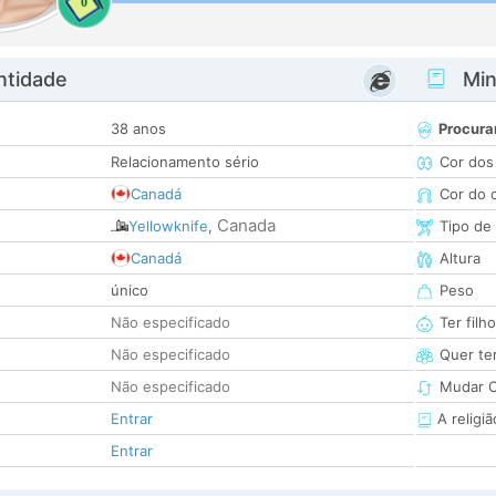
0
ntidade
Minh
38 anos
Procura
Relacionamento sério
Cor dos
Canadá
Cor do 
Canada
Yellowknife
,
Tipo de
Canadá
Altura
único
Peso
Não especificado
Ter filh
Não especificado
Quer ter
Não especificado
Mudar C
Entrar
A religiã
Entrar