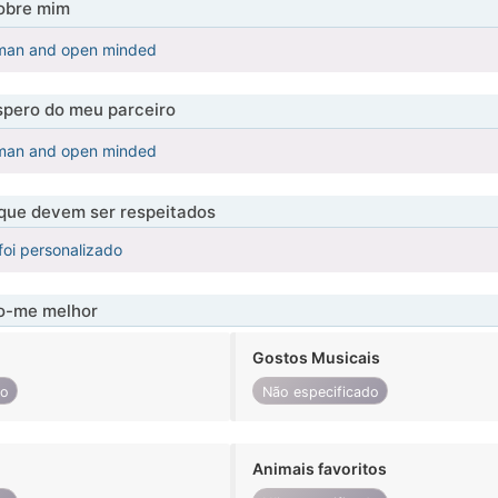
obre mim
 man and open minded
pero do meu parceiro
 man and open minded
 que devem ser respeitados
foi personalizado
-me melhor
Gostos Musicais
do
Não especificado
Animais favoritos