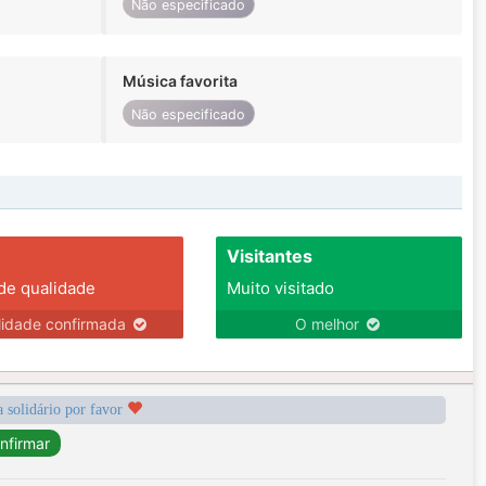
Não especificado
Música favorita
Não especificado
Visitantes
 de qualidade
Muito visitado
lidade confirmada
O melhor
a solidário por favor