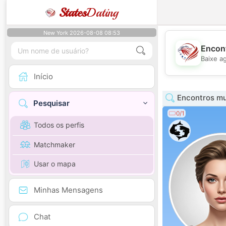
States
Dating
New York 2026-08-08 08:53
Encont
Baixe a
Início
Encontros mu
Pesquisar
0/1
Todos os perfis
Matchmaker
Usar o mapa
Minhas Mensagens
Chat