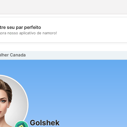
re seu par perfeito
💖
gora nosso aplicativo de namoro!
💕
lher Canada
Golshek