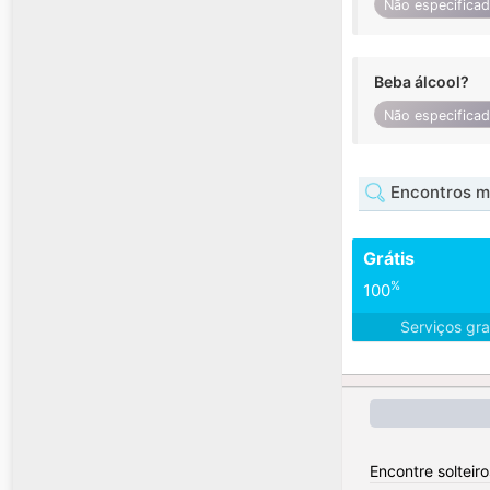
Não especifica
Beba álcool?
Não especifica
Encontros m
Grátis
%
100
Serviços gra
Encontre solteir