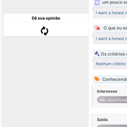
um pouco s
I want a honest
Dê sua opinião
O que eu es
I want a honest
Os critérios
Nenhum critério 
Conhecendo
Interesses
Não especifica
Saída