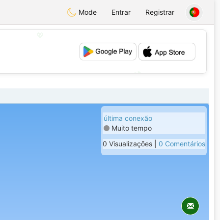
Mode
Entrar
Registrar
💖
💕
última conexão
Muito tempo
0 Visualizações |
0 Comentários