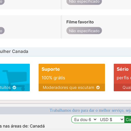
do
Não especificado
Filme favorito
do
Não especificado
ulher Canada
Suporte
Sério
100% grátis
perfis
tuitos
Moderadores que escutam
Qua
Trabalhamos duro para dar o melhor serviço, sej
os nas áreas de: Canadá