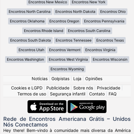
Encontros New Mexico
Encontros New York
Encontros North Carolina
Encontros North Dakota
Encontros Ohio
Encontros Oklahoma
Encontros Oregon
Encontros Pennsylvania
Encontros Rhode Island
Encontros South Carolina
Encontros South Dakota
Encontros Tennessee
Encontros Texas
Encontros Utah
Encontros Vermont
Encontros Virginia
Encontros Washington
Encontros West Virginia
Encontros Wisconsin
Encontros Wyoming
Notícias
|
Golpistas
|
Loja
|
Opiniões
Cookies e LGPD
|
Publicidade
|
Sobre nós
|
Privacidade
|
Termos de uso
|
Segurança infantil
|
Contato
|
FAQ
Rede de Encontros Americana Grátis – Unidos
Nós Conectamos
Hey there! Bem-vindo à comunidade mais diversa da América