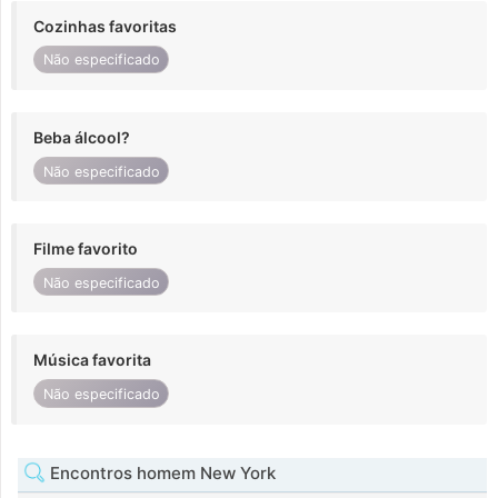
Cozinhas favoritas
Não especificado
Beba álcool?
Não especificado
Filme favorito
Não especificado
Música favorita
Não especificado
Encontros homem New York