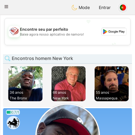
States
Dating
Toggle
Mode
Entrar
navigation
💖
Encontre seu par perfeito
💖
Baixe agora nosso aplicativo de namoro!
💕
💕
Encontros homem New York
36 anos
66 anos
55 anos
The Bronx
New York
Massapequa
0.7/1