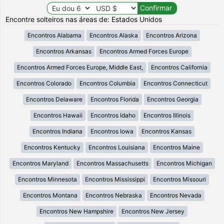
Encontre solteiros nas áreas de: Estados Unidos
Encontros Alabama
Encontros Alaska
Encontros Arizona
Encontros Arkansas
Encontros Armed Forces Europe
Encontros Armed Forces Europe, Middle East,
Encontros California
Encontros Colorado
Encontros Columbia
Encontros Connecticut
Encontros Delaware
Encontros Florida
Encontros Georgia
Encontros Hawaii
Encontros Idaho
Encontros Illinois
Encontros Indiana
Encontros Iowa
Encontros Kansas
Encontros Kentucky
Encontros Louisiana
Encontros Maine
Encontros Maryland
Encontros Massachusetts
Encontros Michigan
Encontros Minnesota
Encontros Mississippi
Encontros Missouri
Encontros Montana
Encontros Nebraska
Encontros Nevada
Encontros New Hampshire
Encontros New Jersey