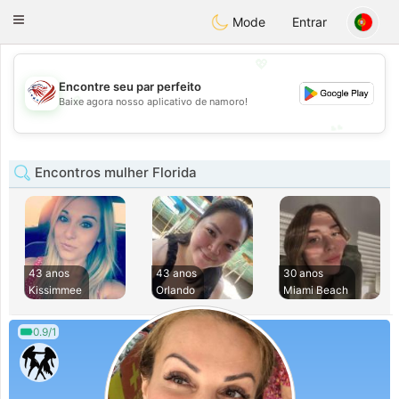
States
Dating
Toggle
Mode
Entrar
navigation
💖
Encontre seu par perfeito
💖
Baixe agora nosso aplicativo de namoro!
💕
💕
Encontros mulher Florida
43 anos
43 anos
30 anos
Kissimmee
Orlando
Miami Beach
0.9/1