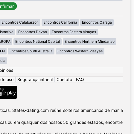
Encontros Calabarzon
Encontros California
Encontros Caraga
strative
Encontros Davao
Encontros Eastern Visayas
MAROPA
Encontros National Capital
Encontros Northern Mindanao
GEN
Encontros South Australia
Encontros Western Visayas
ula
piniões
 de uso
|
Segurança infantil
|
Contato
|
FAQ
icas. States-dating.com reúne solteiros americanos de mar a
 Texas ou em qualquer dos nossos 50 grandes estados, encontre