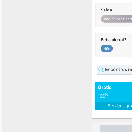
Saída
Não especifica
Beba álcool?
Não
Encontros mu
Grátis
%
100
Serviços gra