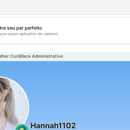
re seu par perfeito
💖
gora nosso aplicativo de namoro!
💕
her Cordillera Administrative
Hannah1102