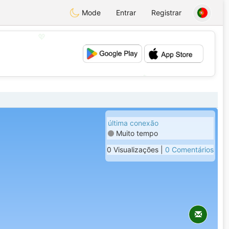
Mode
Entrar
Registrar
💖
💕
última conexão
Muito tempo
0 Visualizações |
0 Comentários