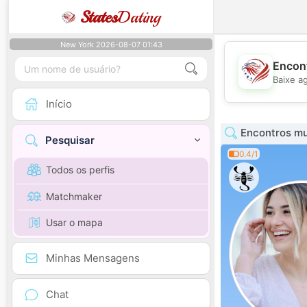
States
Dating
New York 2026-08-07 01:43
Encont
Baixe a
Início
Encontros mul
Pesquisar
0.4/1
Todos os perfis
Matchmaker
Usar o mapa
Minhas Mensagens
Chat