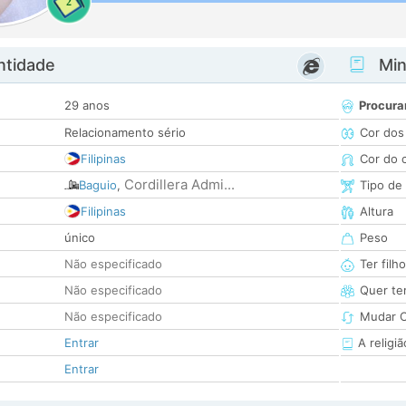
2
ntidade
Minh
29 anos
Procura
Relacionamento sério
Cor dos
Filipinas
Cor do 
Cordillera Admi...
Baguio
,
Tipo de
Filipinas
Altura
único
Peso
Não especificado
Ter filh
Não especificado
Quer ter
Não especificado
Mudar C
Entrar
A religiã
Entrar