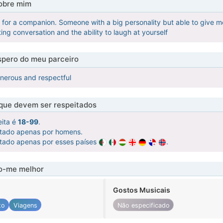
obre mim
ng for a companion. Someone with a big personality but able to give 
ting conversation and the ability to laugh at yourself
pero do meu parceiro
nerous and respectful
 que devem ser respeitados
eita é
18-99
.
atado apenas por homens.
atado apenas por esses países
.
-me melhor
Gostos Musicais
to
Viagens
Não especificado