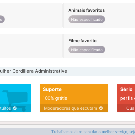
Animais favoritos
do
Não especificado
Filme favorito
Não especificado
lher Cordillera Administrative
Suporte
Sério
100% grátis
perfis
tuitos
Moderadores que escutam
Qua
Trabalhamos duro para dar o melhor serviço, sej