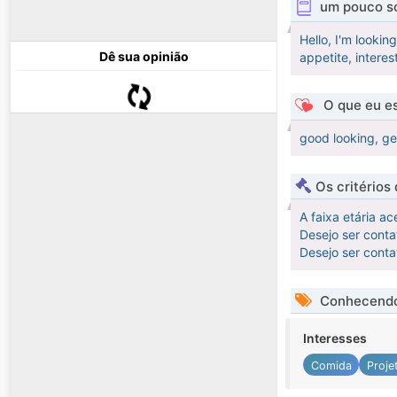
um pouco s
Hello, I'm looki
Dê sua opinião
appetite, interes
O que eu es
good looking, ge
Os critérios
A faixa etária ac
Desejo ser cont
Desejo ser cont
Conhecendo
Interesses
Comida
Proje