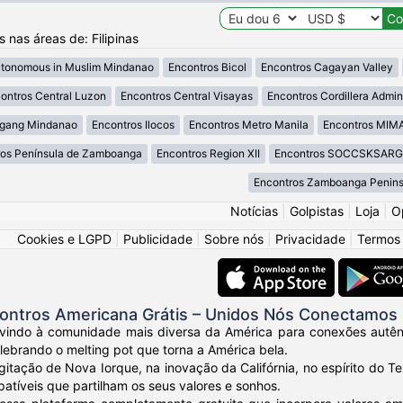
s nas áreas de: Filipinas
utonomous in Muslim Mindanao
Encontros Bicol
Encontros Cagayan Valley
ontros Central Luzon
Encontros Central Visayas
Encontros Cordillera Admini
agang Mindanao
Encontros Ilocos
Encontros Metro Manila
Encontros MI
ros Península de Zamboanga
Encontros Region XII
Encontros SOCCSKSAR
Encontros Zamboanga Penins
Notícias
|
Golpistas
|
Loja
|
O
Cookies e LGPD
|
Publicidade
|
Sobre nós
|
Privacidade
|
Termos
ontros Americana Grátis – Unidos Nós Conectamos
vindo à comunidade mais diversa da América para conexões autênt
elebrando o melting pot que torna a América bela.
gitação de Nova Iorque, na inovação da Califórnia, no espírito do
tíveis que partilham os seus valores e sonhos.