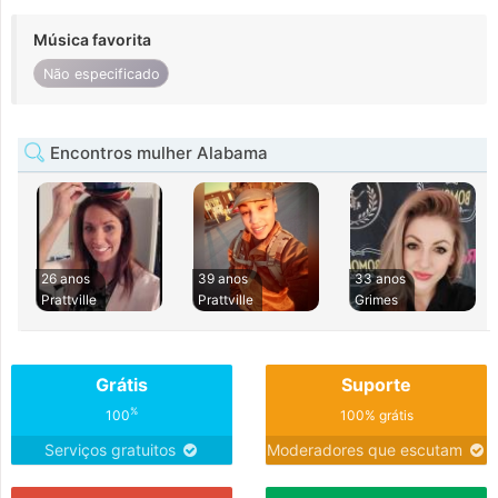
Música favorita
Não especificado
Encontros mulher Alabama
26 anos
39 anos
33 anos
Prattville
Prattville
Grimes
Grátis
Suporte
%
100
100% grátis
Serviços gratuitos
Moderadores que escutam