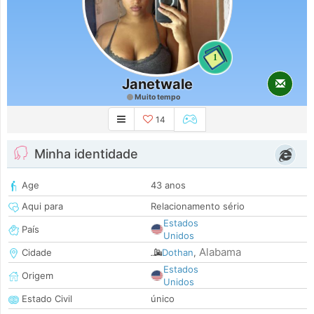
1
Janetwale
Muito tempo
14
Minha identidade
Age
43 anos
Aqui para
Relacionamento sério
Estados
País
Unidos
Alabama
Cidade
Dothan
,
Estados
Origem
Unidos
Estado Civil
único