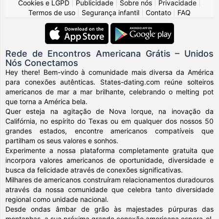
Cookies e LGPD
|
Publicidade
|
Sobre nós
|
Privacidade
|
Termos de uso
|
Segurança infantil
|
Contato
|
FAQ
Rede de Encontros Americana Grátis – Unidos
Nós Conectamos
Hey there! Bem-vindo à comunidade mais diversa da América
para conexões autênticas. States-dating.com reúne solteiros
americanos de mar a mar brilhante, celebrando o melting pot
que torna a América bela.
Quer esteja na agitação de Nova Iorque, na inovação da
Califórnia, no espírito do Texas ou em qualquer dos nossos 50
grandes estados, encontre americanos compatíveis que
partilham os seus valores e sonhos.
Experimente a nossa plataforma completamente gratuita que
incorpora valores americanos de oportunidade, diversidade e
busca da felicidade através de conexões significativas.
Milhares de americanos construíram relacionamentos duradouros
através da nossa comunidade que celebra tanto diversidade
regional como unidade nacional.
Desde ondas âmbar de grão às majestades púrpuras das
montanhas, a sua próxima grande conexão americana espera-o!