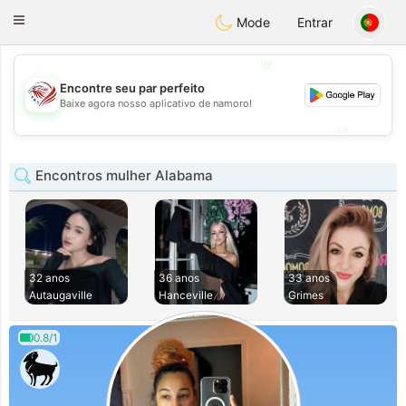
States
Dating
Toggle
Mode
Entrar
navigation
💖
Encontre seu par perfeito
💖
Baixe agora nosso aplicativo de namoro!
💕
💕
Encontros mulher Alabama
32 anos
36 anos
33 anos
Autaugaville
Hanceville
Grimes
0.8/1