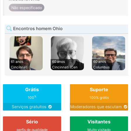
Não especificado
Encontros homem Ohio
61 anos
60 anos
60 anos
Cincinnati
Cincinnati (Cen
Columbus
Grátis
Suporte
%
100
100% grátis
Serviços gratuitos
Moderadores que escutam
Sério
Visitantes
perfis de qualidade
Muito visitado