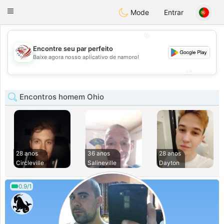
States
Dating
Toggle
Mode
Entrar
navigation
💖
Encontre seu par perfeito
💖
Baixe agora nosso aplicativo de namoro!
💕
💕
Encontros homem Ohio
28 anos
36 anos
28 anos
Circleville
Salineville
Dayton
0.9/1