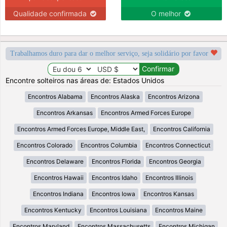
Qualidade confirmada
O melhor
Trabalhamos duro para dar o melhor serviço, seja solidário por favor
Encontre solteiros nas áreas de: Estados Unidos
Encontros Alabama
Encontros Alaska
Encontros Arizona
Encontros Arkansas
Encontros Armed Forces Europe
Encontros Armed Forces Europe, Middle East,
Encontros California
Encontros Colorado
Encontros Columbia
Encontros Connecticut
Encontros Delaware
Encontros Florida
Encontros Georgia
Encontros Hawaii
Encontros Idaho
Encontros Illinois
Encontros Indiana
Encontros Iowa
Encontros Kansas
Encontros Kentucky
Encontros Louisiana
Encontros Maine
Encontros Maryland
Encontros Massachusetts
Encontros Michigan