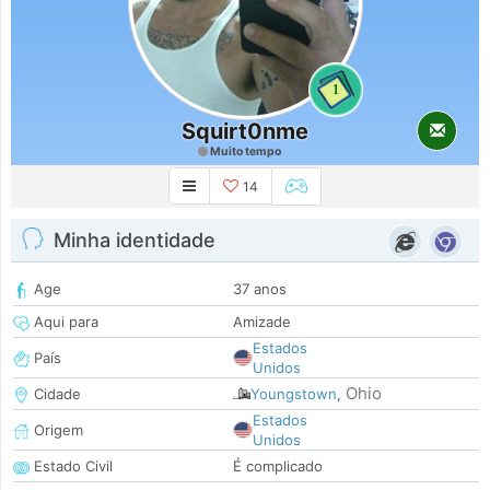
1
Squirt0nme
Muito tempo
14
Minha identidade
Age
37 anos
Aqui para
Amizade
Estados
País
Unidos
Ohio
Cidade
Youngstown
,
Estados
Origem
Unidos
Estado Civil
É complicado