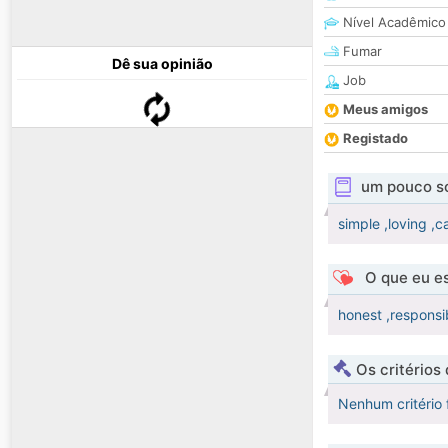
Nível Acadêmico
Fumar
Dê sua opinião
Job
Meus amigos
Registado
um pouco s
simple ,loving ,
O que eu es
honest ,responsib
Os critérios
Nenhum critério 