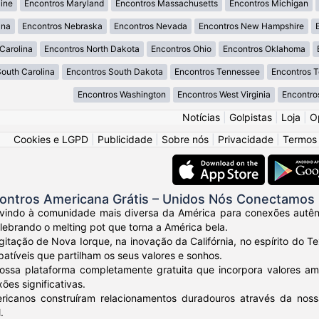
ine
Encontros Maryland
Encontros Massachusetts
Encontros Michigan
ana
Encontros Nebraska
Encontros Nevada
Encontros New Hampshire
Carolina
Encontros North Dakota
Encontros Ohio
Encontros Oklahoma
South Carolina
Encontros South Dakota
Encontros Tennessee
Encontros 
Encontros Washington
Encontros West Virginia
Encontro
Notícias
|
Golpistas
|
Loja
|
O
Cookies e LGPD
|
Publicidade
|
Sobre nós
|
Privacidade
|
Termos
ontros Americana Grátis – Unidos Nós Conectamos
vindo à comunidade mais diversa da América para conexões autênt
elebrando o melting pot que torna a América bela.
gitação de Nova Iorque, na inovação da Califórnia, no espírito do
tíveis que partilham os seus valores e sonhos.
ossa plataforma completamente gratuita que incorpora valores am
ões significativas.
ricanos construíram relacionamentos duradouros através da nos
.