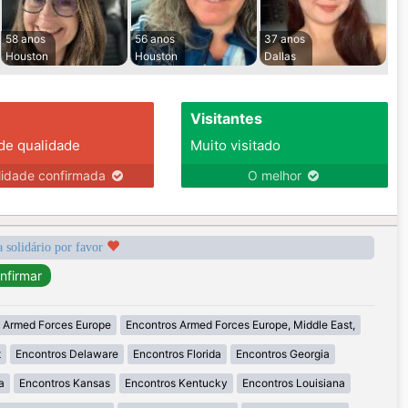
58 anos
56 anos
37 anos
Houston
Houston
Dallas
Visitantes
 de qualidade
Muito visitado
lidade confirmada
O melhor
a solidário por favor
 Armed Forces Europe
Encontros Armed Forces Europe, Middle East,
t
Encontros Delaware
Encontros Florida
Encontros Georgia
a
Encontros Kansas
Encontros Kentucky
Encontros Louisiana