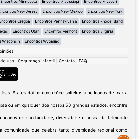
Encontros Minnesota
Encontros Mississippi
Encontros Missouri
Encontros New Jersey
Encontros New Mexico
Encontros New York
Encontros Oregon
Encontros Pennsylvania
Encontros Rhode Island
Texas
Encontros Utah
Encontros Vermont
Encontros Virginia
s Wisconsin
Encontros Wyoming
piniões
 de uso
|
Segurança infantil
|
Contato
|
FAQ
icas. States-dating.com reúne solteiros americanos de mar a
 Texas ou em qualquer dos nossos 50 grandes estados, encontre
ericanos de oportunidade, diversidade e busca da felicidade
sa comunidade que celebra tanto diversidade regional como
Assistance