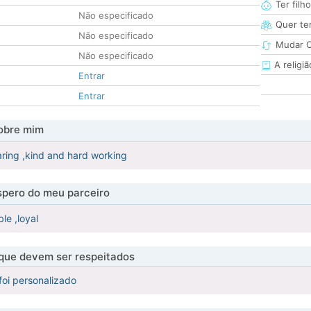
Ter filh
Não especificado
Quer ter
Não especificado
Mudar C
Não especificado
A religiã
Entrar
Entrar
obre mim
caring ,kind and hard working
pero do meu parceiro
le ,loyal
 que devem ser respeitados
foi personalizado