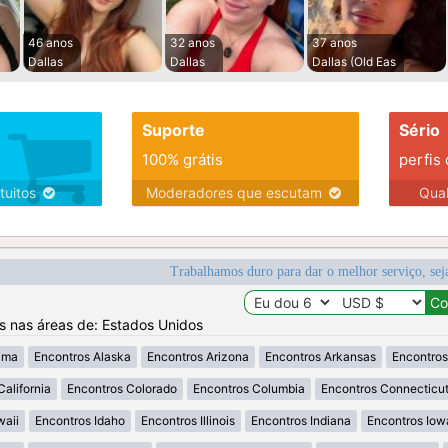
46 anos
32 anos
37 anos
Dallas
Dallas
Dallas (Old Eas
Suporte
Sério
100% grátis
perfis
tuitos
Moderadores que escutam
Qua
Trabalhamos duro para dar o melhor serviço, sej
os nas áreas de: Estados Unidos
ama
Encontros Alaska
Encontros Arizona
Encontros Arkansas
Encontros
California
Encontros Colorado
Encontros Columbia
Encontros Connecticu
waii
Encontros Idaho
Encontros Illinois
Encontros Indiana
Encontros Iow