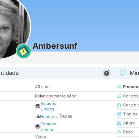
Ambersunf
1
ntidade
Minh
46 anos
Procura
Relacionamento sério
Cor dos
Estados
Cor do 
Unidos
Tipo de
Texas
Houston
,
Altura
Estados
Unidos
Peso
Viúvo