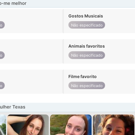
-me melhor
Gostos Musicais
do
Não especificado
Animais favoritos
do
Não especificado
Filme favorito
do
Não especificado
ulher Texas