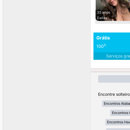
35 anos
Dallas
Grátis
%
100
Serviços gra
Encontre solteir
Encontros Alab
Encontros 
Encontros Ha