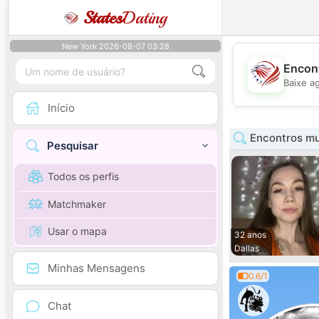
States
Dating
New York 2026-08-07 03:28
Encont
Baixe a
Início
Encontros mu
Pesquisar
Todos os perfis
Matchmaker
Usar o mapa
32 anos
Dallas
Minhas Mensagens
0.6/1
Chat