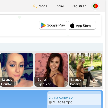
Mode
Entrar
Registrar
💖
💕
42 anos
45 anos
48 anos
Houston
Sugar Land
Bonaire
última conexão
Muito tempo