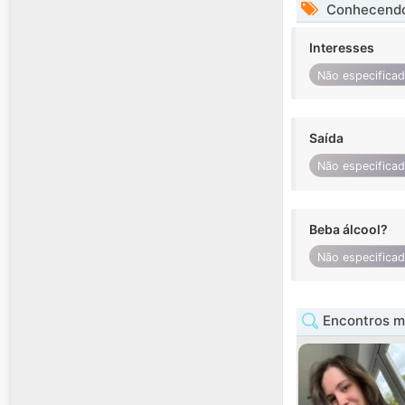
Conhecendo
Interesses
Não especifica
Saída
Não especifica
Beba álcool?
Não especifica
Encontros m