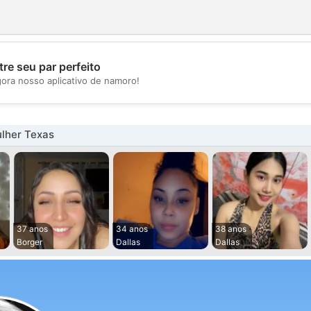
re seu par perfeito
💖
gora nosso aplicativo de namoro!
💕
lher Texas
37 anos
34 anos
38 anos
Borger
Dallas
Dallas