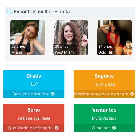
Encontros mulher Florida
26 anos
29 anos
31 anos
Miami
West Miami
Gold Hill
Grátis
Suporte
%
100
100% grátis
Serviços gratuitos
Moderadores que escutam
Sério
Visitantes
perfis de qualidade
Muito visitado
Qualidade confirmada
O melhor