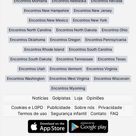
Encontros Montana
Encontros Nebraska
Encontros Nevada
Encontros New Hampshire
Encontros New Jersey
Encontros New Mexico
Encontros New York
Encontros North Carolina
Encontros North Dakota
Encontros Ohio
Encontros Oklahoma
Encontros Oregon
Encontros Pennsylvania
Encontros Rhode Island
Encontros South Carolina
Encontros South Dakota
Encontros Tennessee
Encontros Texas
Encontros Utah
Encontros Vermont
Encontros Virginia
Encontros Washington
Encontros West Virginia
Encontros Wisconsin
Encontros Wyoming
Notícias
|
Golpistas
|
Loja
|
Opiniões
Cookies e LGPD
|
Publicidade
|
Sobre nós
|
Privacidade
|
Termos de uso
|
Segurança infantil
|
Contato
|
FAQ