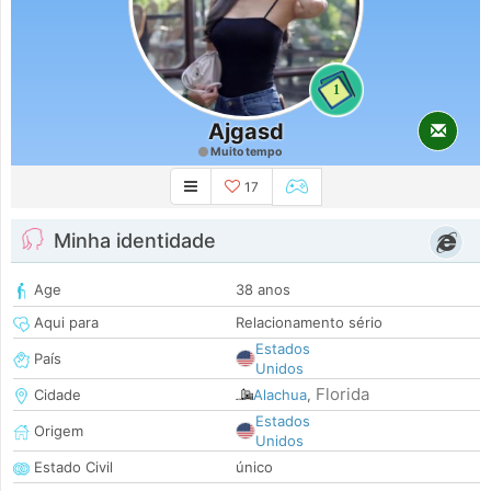
1
Ajgasd
Muito tempo
17
Minha identidade
Age
38 anos
Aqui para
Relacionamento sério
Estados
País
Unidos
Florida
Cidade
Alachua
,
Estados
Origem
Unidos
Estado Civil
único