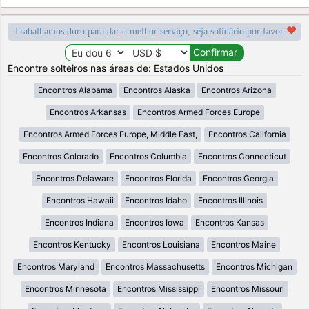
Trabalhamos duro para dar o melhor serviço, seja solidário por favor
Encontre solteiros nas áreas de: Estados Unidos
Encontros Alabama
Encontros Alaska
Encontros Arizona
Encontros Arkansas
Encontros Armed Forces Europe
Encontros Armed Forces Europe, Middle East,
Encontros California
Encontros Colorado
Encontros Columbia
Encontros Connecticut
Encontros Delaware
Encontros Florida
Encontros Georgia
Encontros Hawaii
Encontros Idaho
Encontros Illinois
Encontros Indiana
Encontros Iowa
Encontros Kansas
Encontros Kentucky
Encontros Louisiana
Encontros Maine
Encontros Maryland
Encontros Massachusetts
Encontros Michigan
Encontros Minnesota
Encontros Mississippi
Encontros Missouri