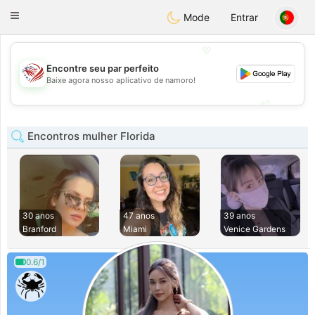
States
Dating
Toggle
Mode
Entrar
navigation
💖
Encontre seu par perfeito
💖
Baixe agora nosso aplicativo de namoro!
💕
💕
Encontros mulher Florida
30 anos
47 anos
39 anos
Branford
Miami
Venice Gardens
0.6/1