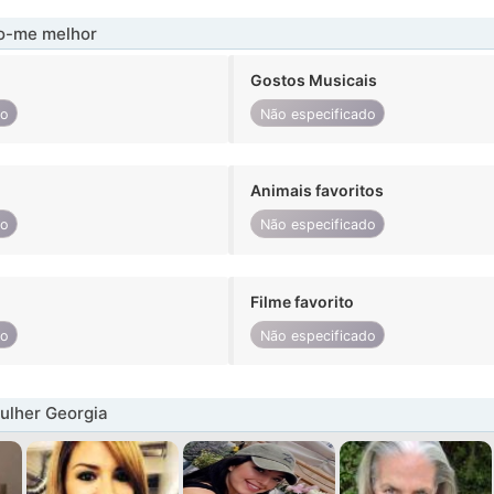
-me melhor
Gostos Musicais
do
Não especificado
Animais favoritos
do
Não especificado
Filme favorito
do
Não especificado
ulher Georgia