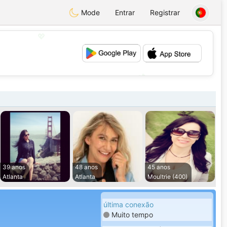
Mode
Entrar
Registrar
💖
💕
39 anos
48 anos
45 anos
Atlanta
Atlanta
Moultrie (400)
última conexão
Muito tempo