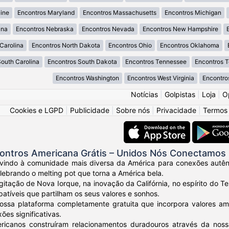
ine
Encontros Maryland
Encontros Massachusetts
Encontros Michigan
ana
Encontros Nebraska
Encontros Nevada
Encontros New Hampshire
Carolina
Encontros North Dakota
Encontros Ohio
Encontros Oklahoma
South Carolina
Encontros South Dakota
Encontros Tennessee
Encontros 
Encontros Washington
Encontros West Virginia
Encontro
Notícias
|
Golpistas
|
Loja
|
O
Cookies e LGPD
|
Publicidade
|
Sobre nós
|
Privacidade
|
Termos
ontros Americana Grátis – Unidos Nós Conectamos
vindo à comunidade mais diversa da América para conexões autênt
elebrando o melting pot que torna a América bela.
gitação de Nova Iorque, na inovação da Califórnia, no espírito do
tíveis que partilham os seus valores e sonhos.
ossa plataforma completamente gratuita que incorpora valores am
ões significativas.
ricanos construíram relacionamentos duradouros através da nos