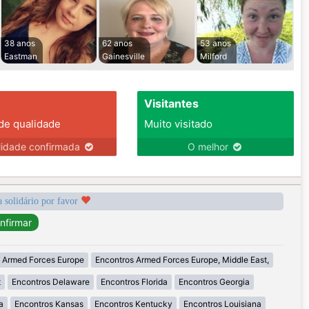
38 anos
62 anos
53 anos
Eastman
Gainesville
Milford
Visitantes
 de qualidade
Muito visitado
lidade confirmada
O melhor
a solidário por favor
 Armed Forces Europe
Encontros Armed Forces Europe, Middle East,
t
Encontros Delaware
Encontros Florida
Encontros Georgia
a
Encontros Kansas
Encontros Kentucky
Encontros Louisiana