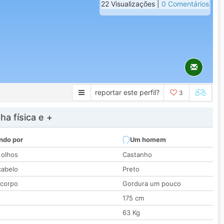
22 Visualizações |
0 Comentários
reportar este perfil?
3
a física e +
ndo por
Um homem
 olhos
Castanho
cabelo
Preto
 corpo
Gordura um pouco
175 cm
63 Kg