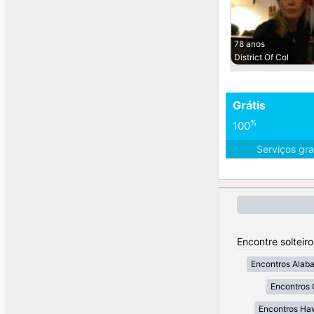
78 anos
District Of Col
Grátis
%
100
Serviços gra
Encontre solteir
Encontros Alab
Encontros 
Encontros Ha