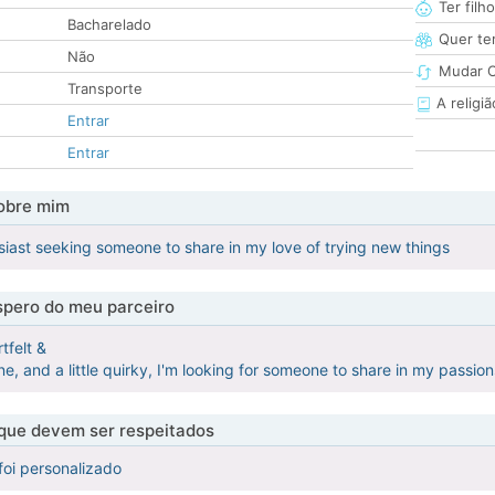
Ter filh
Bacharelado
Quer ter
Não
Mudar C
Transporte
A religiã
Entrar
Entrar
obre mim
iast seeking someone to share in my love of trying new things
pero do meu parceiro
tfelt &
e, and a little quirky, I'm looking for someone to share in my passio
 que devem ser respeitados
foi personalizado