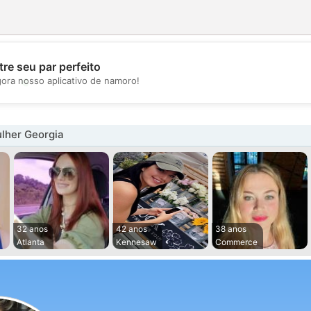
re seu par perfeito
💖
gora nosso aplicativo de namoro!
💕
lher Georgia
32 anos
42 anos
38 anos
Atlanta
Kennesaw
Commerce