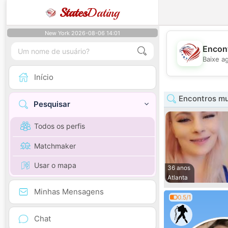
States
Dating
New York 2026-08-06 14:01
Encont
Baixe a
Início
Encontros mu
Pesquisar
Todos os perfis
Matchmaker
Usar o mapa
36 anos
Atlanta
Minhas Mensagens
0.5/1
Chat