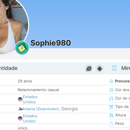
Sophie980
2
ntidade
Minh
29 anos
Procura
Relacionamento casual
Cor dos
Estados
Cor do 
Unidos
Tipo de
Georgia
Atlanta (Downtown)
,
Altura
Estados
Unidos
Peso
único