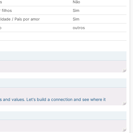
os
Não
 filhos
Sim
idade / País por amor
Sim
o
outros
ns and values. Let's build a connection and see where it