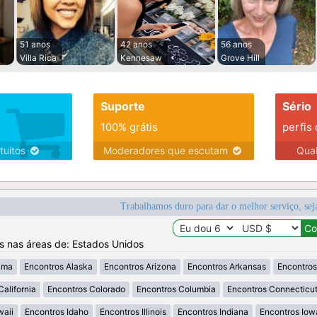
51 anos
42 anos
56 anos
Villa Rica
Kennesaw
Grove Hill
Suporte
Sério
100% grátis
perfis
tuitos
Moderadores que escutam
Qua
Trabalhamos duro para dar o melhor serviço, sej
os nas áreas de: Estados Unidos
ama
Encontros Alaska
Encontros Arizona
Encontros Arkansas
Encontros
California
Encontros Colorado
Encontros Columbia
Encontros Connecticu
waii
Encontros Idaho
Encontros Illinois
Encontros Indiana
Encontros Iow