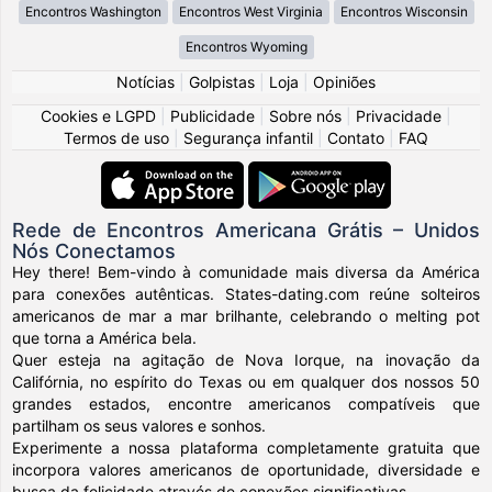
Encontros Washington
Encontros West Virginia
Encontros Wisconsin
Encontros Wyoming
Notícias
|
Golpistas
|
Loja
|
Opiniões
Cookies e LGPD
|
Publicidade
|
Sobre nós
|
Privacidade
|
Termos de uso
|
Segurança infantil
|
Contato
|
FAQ
Rede de Encontros Americana Grátis – Unidos
Nós Conectamos
Hey there! Bem-vindo à comunidade mais diversa da América
para conexões autênticas. States-dating.com reúne solteiros
americanos de mar a mar brilhante, celebrando o melting pot
que torna a América bela.
Quer esteja na agitação de Nova Iorque, na inovação da
Califórnia, no espírito do Texas ou em qualquer dos nossos 50
grandes estados, encontre americanos compatíveis que
partilham os seus valores e sonhos.
Experimente a nossa plataforma completamente gratuita que
incorpora valores americanos de oportunidade, diversidade e
busca da felicidade através de conexões significativas.