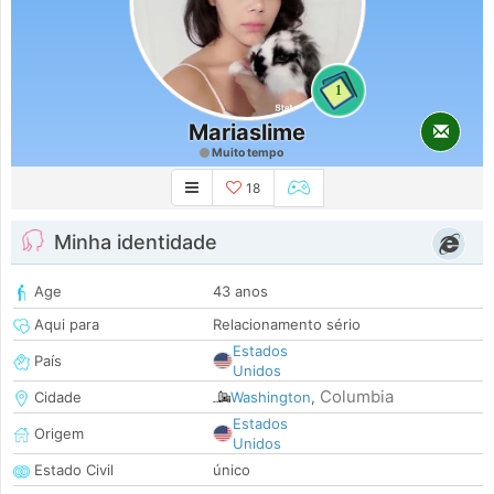
1
Mariaslime
Muito tempo
18
Minha identidade
Age
43 anos
Aqui para
Relacionamento sério
Estados
País
Unidos
Columbia
Cidade
Washington
,
Estados
Origem
Unidos
Estado Civil
único