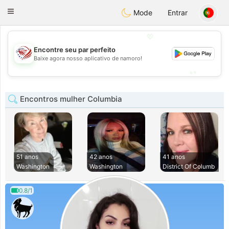
States
Dating
Toggle
Mode
Entrar
navigation
💖
Encontre seu par perfeito
💖
Baixe agora nosso aplicativo de namoro!
💕
💕
Encontros mulher Columbia
51 anos
42 anos
41 anos
Washington
Washington
District Of Columb
0.8/1