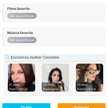
Filme favorito
Não especificado
Música favorita
Não especificado
Encontros mulher Columbia
41 anos
43 anos
39 anos
District Of Col
Washington
District Of Col
Grátis
Suporte