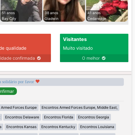
51 anos
38 anos
41 anos
Bay City
Gladwin
Cedaredge
Visitantes
 de qualidade
Muito visitado
lidade confirmada
O melhor
a solidário por favor
 Armed Forces Europe
Encontros Armed Forces Europe, Middle East,
t
Encontros Delaware
Encontros Florida
Encontros Georgia
a
Encontros Kansas
Encontros Kentucky
Encontros Louisiana