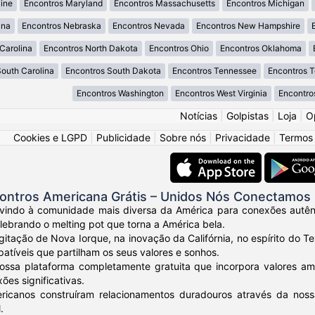
ine
Encontros Maryland
Encontros Massachusetts
Encontros Michigan
ana
Encontros Nebraska
Encontros Nevada
Encontros New Hampshire
Carolina
Encontros North Dakota
Encontros Ohio
Encontros Oklahoma
South Carolina
Encontros South Dakota
Encontros Tennessee
Encontros 
Encontros Washington
Encontros West Virginia
Encontro
Notícias
|
Golpistas
|
Loja
|
O
Cookies e LGPD
|
Publicidade
|
Sobre nós
|
Privacidade
|
Termos
ontros Americana Grátis – Unidos Nós Conectamos
vindo à comunidade mais diversa da América para conexões autênt
elebrando o melting pot que torna a América bela.
gitação de Nova Iorque, na inovação da Califórnia, no espírito do
tíveis que partilham os seus valores e sonhos.
ossa plataforma completamente gratuita que incorpora valores am
ões significativas.
ricanos construíram relacionamentos duradouros através da nos
.