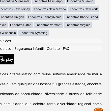
Encontros Minnesota
Encontros Mississippi
Encontros Missouri
Encontros New Jersey
Encontros New Mexico
Encontros New York
Encontros Oregon
Encontros Pennsylvania
Encontros Rhode Island
Texas
Encontros Utah
Encontros Vermont
Encontros Virginia
s Wisconsin
Encontros Wyoming
piniões
 de uso
|
Segurança infantil
|
Contato
|
FAQ
icas. States-dating.com reúne solteiros americanos de mar a
 Texas ou em qualquer dos nossos 50 grandes estados, encontre
ericanos de oportunidade, diversidade e busca da felicidade
sa comunidade que celebra tanto diversidade regional como
Assistance