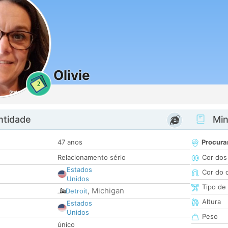
Olivie
2
ntidade
Minh
47 anos
Procura
Relacionamento sério
Cor dos
Estados
Cor do 
Unidos
Tipo de
Michigan
Detroit
,
Altura
Estados
Unidos
Peso
único