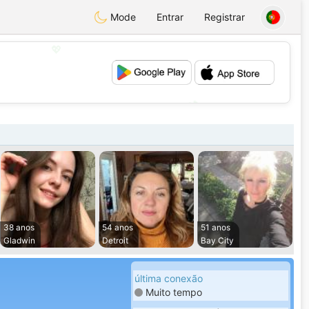
Mode
Entrar
Registrar
💖
💕
38 anos
54 anos
51 anos
Gladwin
Detroit
Bay City
última conexão
Muito tempo