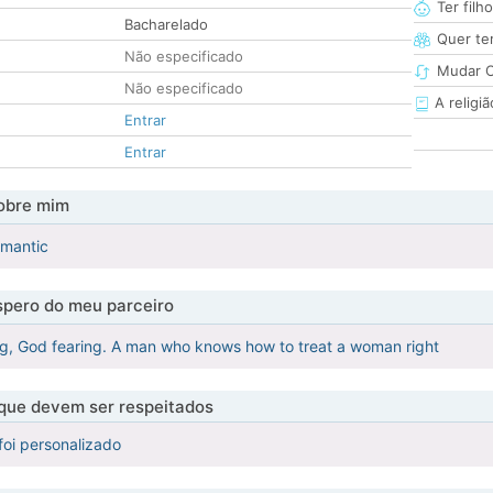
Ter filh
Bacharelado
Quer ter
Não especificado
Mudar C
Não especificado
A religiã
Entrar
Entrar
obre mim
omantic
pero do meu parceiro
ng, God fearing. A man who knows how to treat a woman right
 que devem ser respeitados
foi personalizado