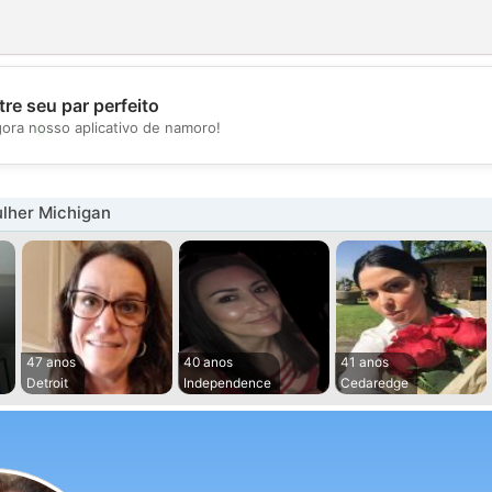
re seu par perfeito
💖
gora nosso aplicativo de namoro!
💕
lher Michigan
47 anos
40 anos
41 anos
Detroit
Independence
Cedaredge