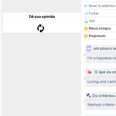
Nível Acadêmico
Fumar
Dê sua opinião
Job
Meus amigos
Registado
um pouco s
I'm a hopeless r
O que eu es
Loving and cari
Os critérios
Nenhum critério 