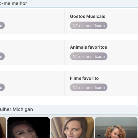
-me melhor
Gostos Musicais
do
Não especificado
Animais favoritos
do
Não especificado
Filme favorito
do
Não especificado
ulher Michigan