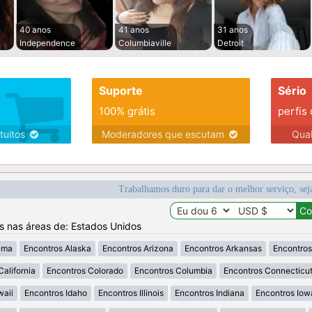
40 anos
41 anos
31 anos
Independence
Columbiaville
Detroit
Suporte
Sério
100% grátis
perfis
tuitos
Moderadores que escutam
Qua
Trabalhamos duro para dar o melhor serviço, sej
os nas áreas de: Estados Unidos
ama
Encontros Alaska
Encontros Arizona
Encontros Arkansas
Encontros
California
Encontros Colorado
Encontros Columbia
Encontros Connecticu
waii
Encontros Idaho
Encontros Illinois
Encontros Indiana
Encontros Iow