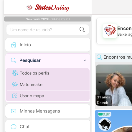
States
Dating
New York 2026-08-08 09:07
Encont
Baixe a
Início
Encontros mu
Pesquisar
Todos os perfis
Matchmaker
Usar o mapa
31 anos
Detroit
Minhas Mensagens
0.8/1
Chat