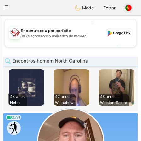
States
Dating
Toggle
Mode
Entrar
navigation
💖
Encontre seu par perfeito
💖
Baixe agora nosso aplicativo de namoro!
💕
💕
Encontros homem North Carolina
44 anos
42 anos
48 anos
Nebo
Winnabow
Winston-Salem
0.7/1