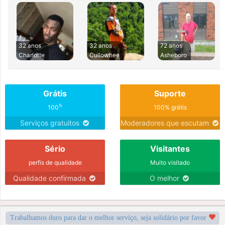
32 anos
32 anos
72 anos
Charlotte
Cullowhee
Asheboro
Grátis
Suporte
%
100
100% grátis
Serviços gratuitos
Moderadores que escutam
Sério
Visitantes
perfis de qualidade
Muito visitado
Qualidade confirmada
O melhor
Trabalhamos duro para dar o melhor serviço, seja solidário por favor