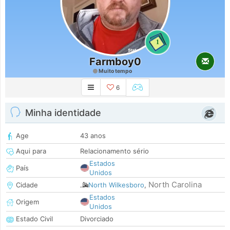
1
Farmboy0
Muito tempo
6
Minha identidade
Age
43 anos
Aqui para
Relacionamento sério
Estados
País
Unidos
North Carolina
Cidade
North Wilkesboro
,
Estados
Origem
Unidos
Estado Civil
Divorciado