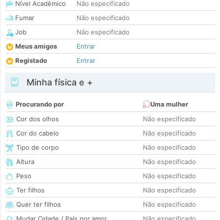
Nível Acadêmico
Não especificado
Fumar
Não especificado
Job
Não especificado
Meus amigos
Entrar
Registado
Entrar
Minha física e +
Procurando por
Uma mulher
Cor dos olhos
Não especificado
Cor do cabelo
Não especificado
Tipo de corpo
Não especificado
Altura
Não especificado
Peso
Não especificado
Ter filhos
Não especificado
Quer ter filhos
Não especificado
Mudar Cidade / País por amor
Não especificado