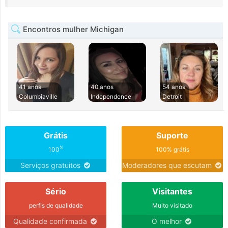
Encontros mulher Michigan
41 anos
40 anos
54 anos
Columbiaville
Independence
Detroit
Grátis
Suporte
%
100
100% grátis
Serviços gratuitos
Moderadores que escutam
Sério
Visitantes
perfis de qualidade
Muito visitado
Qualidade confirmada
O melhor