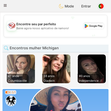
States
Dating
Toggle
Mode
Entrar
navigation
💖
Encontre seu par perfeito
💖
Baixe agora nosso aplicativo de namoro!
💕
💕
Encontros mulher Michigan
41 anos
38 anos
40 anos
Columbiaville
Gladwin
Independence
0.5/1