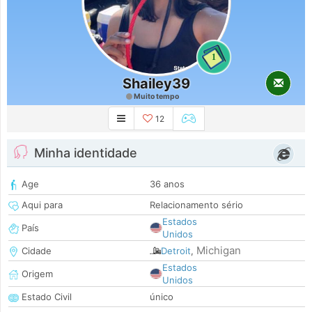
1
Shailey39
Muito tempo
12
Minha identidade
Age
36 anos
Aqui para
Relacionamento sério
Estados
País
Unidos
Michigan
Cidade
Detroit
,
Estados
Origem
Unidos
Estado Civil
único