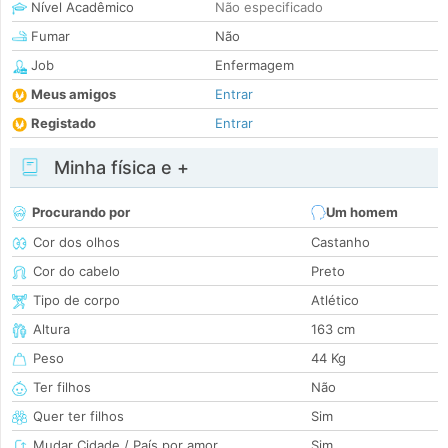
Nível Acadêmico
Não especificado
Fumar
Não
Job
Enfermagem
Meus amigos
Entrar
Registado
Entrar
Minha física e +
Procurando por
Um homem
Cor dos olhos
Castanho
Cor do cabelo
Preto
Tipo de corpo
Atlético
Altura
163 cm
Peso
44 Kg
Ter filhos
Não
Quer ter filhos
Sim
Mudar Cidade / País por amor
Sim