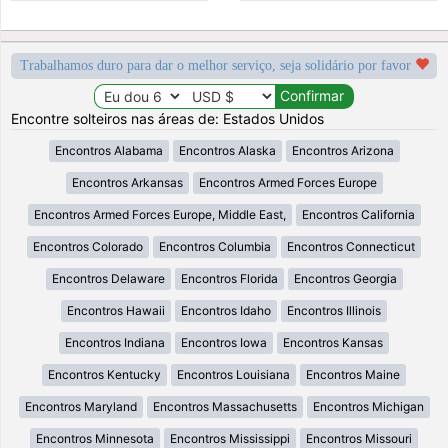
Trabalhamos duro para dar o melhor serviço, seja solidário por favor
Encontre solteiros nas áreas de: Estados Unidos
Encontros Alabama
Encontros Alaska
Encontros Arizona
Encontros Arkansas
Encontros Armed Forces Europe
Encontros Armed Forces Europe, Middle East,
Encontros California
Encontros Colorado
Encontros Columbia
Encontros Connecticut
Encontros Delaware
Encontros Florida
Encontros Georgia
Encontros Hawaii
Encontros Idaho
Encontros Illinois
Encontros Indiana
Encontros Iowa
Encontros Kansas
Encontros Kentucky
Encontros Louisiana
Encontros Maine
Encontros Maryland
Encontros Massachusetts
Encontros Michigan
Encontros Minnesota
Encontros Mississippi
Encontros Missouri