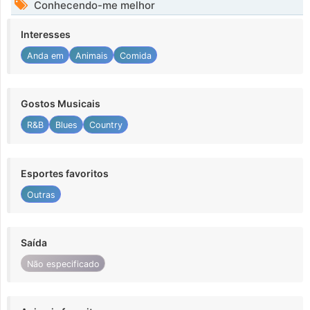
Conhecendo-me melhor
Interesses
Anda em
Animais
Comida
Gostos Musicais
R&B
Blues
Country
Esportes favoritos
Outras
Saída
Não especificado