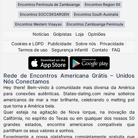
Encontros Península de Zamboanga
Encontros Region XII
Encontros SOCCSKSARGEN
Encontros South Australia
Encontros Western Visayas
Encontros Zamboanga Peninsula
Notícias
|
Golpistas
|
Loja
|
Opiniões
Cookies e LGPD
|
Publicidade
|
Sobre nós
|
Privacidade
|
Termos de uso
|
Segurança infantil
|
Contato
|
FAQ
Rede de Encontros Americana Grátis – Unidos
Nós Conectamos
Hey there! Bem-vindo à comunidade mais diversa da América
para conexões autênticas. States-dating.com reúne solteiros
americanos de mar a mar brilhante, celebrando o melting pot
que torna a América bela.
Quer esteja na agitação de Nova Iorque, na inovação da
Califórnia, no espírito do Texas ou em qualquer dos nossos 50
grandes estados, encontre americanos compatíveis que
partilham os seus valores e sonhos.
Experimente a nossa plataforma completamente gratuita que