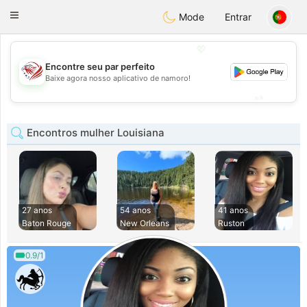
States
Dating
Toggle
Mode
Entrar
navigation
💖
Encontre seu par perfeito
💖
Baixe agora nosso aplicativo de namoro!
💕
💕
Encontros mulher Louisiana
27 anos
54 anos
41 anos
Baton Rouge
New Orleans
Ruston
0.9/1