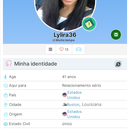
1
Lylira36
Muito tempo
15
Minha identidade
Age
41 anos
Aqui para
Relacionamento sério
Estados
País
Unidos
Louisiana
Cidade
Ruston
,
Estados
Origem
Unidos
Estado Civil
único