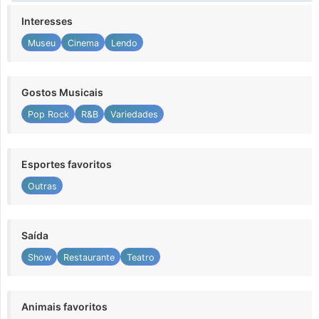
Interesses
Museu
Cinema
Lendo
Gostos Musicais
Pop Rock
R&B
Variedades
Esportes favoritos
Outras
Saída
Show
Restaurante
Teatro
Animais favoritos