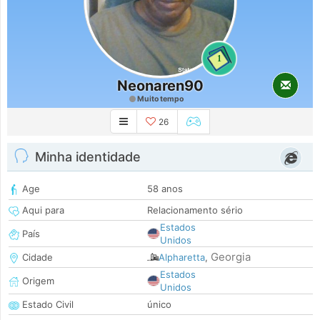
1
Neonaren90
Muito tempo
26
Minha identidade
Age
58 anos
Aqui para
Relacionamento sério
Estados
País
Unidos
Georgia
Cidade
Alpharetta
,
Estados
Origem
Unidos
Estado Civil
único