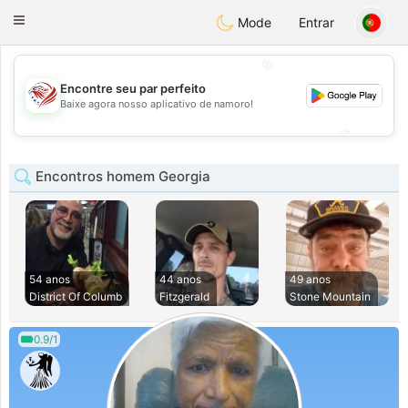
States
Dating
Toggle
Mode
Entrar
navigation
💖
Encontre seu par perfeito
💖
Baixe agora nosso aplicativo de namoro!
💕
💕
Encontros homem Georgia
54 anos
44 anos
49 anos
District Of Columb
Fitzgerald
Stone Mountain
0.9/1