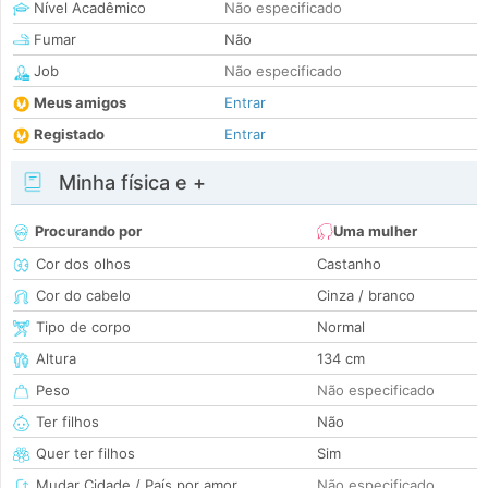
Nível Acadêmico
Não especificado
Fumar
Não
Job
Não especificado
Meus amigos
Entrar
Registado
Entrar
Minha física e +
Procurando por
Uma mulher
Cor dos olhos
Castanho
Cor do cabelo
Cinza / branco
Tipo de corpo
Normal
Altura
134 cm
Peso
Não especificado
Ter filhos
Não
Quer ter filhos
Sim
Mudar Cidade / País por amor
Não especificado