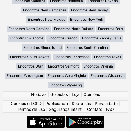
Encontros Montana
Encontros Nebraska
Encontros Nevada
Encontros New Hampshire
Encontros New Jersey
Encontros New Mexico
Encontros New York
Encontros North Carolina
Encontros North Dakota
Encontros Ohio
Encontros Oklahoma
Encontros Oregon
Encontros Pennsylvania
Encontros Rhode Island
Encontros South Carolina
Encontros South Dakota
Encontros Tennessee
Encontros Texas
Encontros Utah
Encontros Vermont
Encontros Virginia
Encontros Washington
Encontros West Virginia
Encontros Wisconsin
Encontros Wyoming
Notícias
|
Golpistas
|
Loja
|
Opiniões
Cookies e LGPD
|
Publicidade
|
Sobre nós
|
Privacidade
|
Termos de uso
|
Segurança infantil
|
Contato
|
FAQ