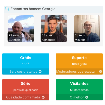
Encontros homem Georgia
79 anos
38 anos
51 anos
Cuthbert
Alpharetta
Moultrie
Grátis
Suporte
%
100
100% grátis
Serviços gratuitos
Moderadores que escutam
Sério
Visitantes
perfis de qualidade
Muito visitado
Qualidade confirmada
O melhor