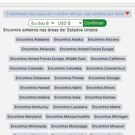
Trabalhamos duro para dar o melhor serviço, seja solidário por favor
Encontre solteiros nas áreas de: Estados Unidos
Encontros Alabama
Encontros Alaska
Encontros Arizona
Encontros Arkansas
Encontros Armed Forces Europe
Encontros Armed Forces Europe, Middle East,
Encontros California
Encontros Colorado
Encontros Columbia
Encontros Connecticut
Encontros Delaware
Encontros Florida
Encontros Georgia
Encontros Hawaii
Encontros Idaho
Encontros Illinois
Encontros Indiana
Encontros Iowa
Encontros Kansas
Encontros Kentucky
Encontros Louisiana
Encontros Maine
Encontros Maryland
Encontros Massachusetts
Encontros Michigan
Encontros Minnesota
Encontros Mississippi
Encontros Missouri