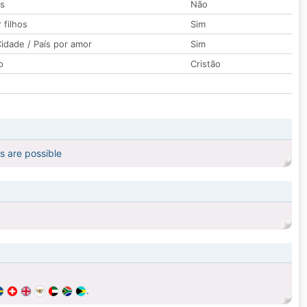
os
Não
 filhos
Sim
idade / País por amor
Sim
o
Cristão
gs are possible
.