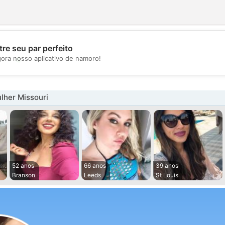
re seu par perfeito
💖
gora nosso aplicativo de namoro!
💕
lher Missouri
52 anos
66 anos
39 anos
Branson
Leeds
St Louis