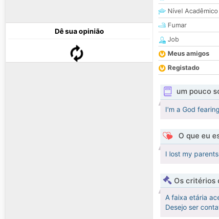
Nível Acadêmico
Fumar
Dê sua opinião
Job
Meus amigos
Registado
um pouco s
I'm a God fearing
O que eu es
I lost my parents
Os critérios
A faixa etária ac
Desejo ser cont