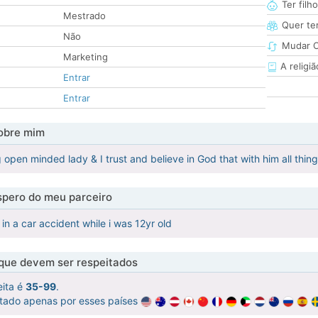
Ter filh
Mestrado
Quer ter
Não
Mudar C
Marketing
A religiã
Entrar
Entrar
obre mim
 open minded lady & I trust and believe in God that with him all thin
pero do meu parceiro
 in a car accident while i was 12yr old
 que devem ser respeitados
eita é
35-99
.
atado apenas por esses países