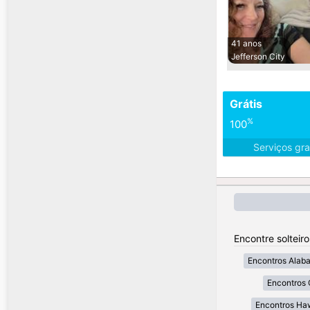
41 anos
Jefferson City
Grátis
%
100
Serviços gra
Encontre solteir
Encontros Alab
Encontros 
Encontros Ha