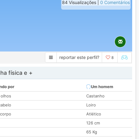
84 Visualizações |
0 Comentários
reportar este perfil?
8
a física e +
ndo por
Um homem
 olhos
Castanho
cabelo
Loiro
 corpo
Atlético
126 cm
65 Kg