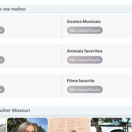
-me melhor
Gostos Musicais
do
Não especificado
Animais favoritos
do
Não especificado
Filme favorito
do
Não especificado
lher Missouri