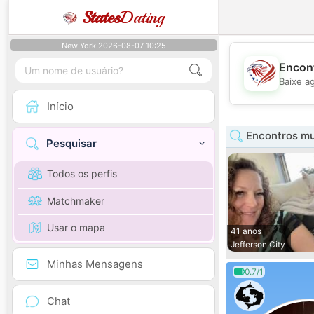
States
Dating
New York 2026-08-07 10:25
Encont
Baixe a
Início
Encontros mu
Pesquisar
Todos os perfis
Matchmaker
Usar o mapa
41 anos
Jefferson City
Minhas Mensagens
0.7/1
Chat