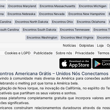
ine
Encontros Maryland
Encontros Massachusetts
Encontros Michigan
ana
Encontros Nebraska
Encontros Nevada
Encontros New Hampshire
Carolina
Encontros North Dakota
Encontros Ohio
Encontros Oklahoma
South Carolina
Encontros South Dakota
Encontros Tennessee
Encontros 
Encontros Washington
Encontros West Virginia
Encontro
Notícias
|
Golpistas
|
Loja
|
O
Cookies e LGPD
|
Publicidade
|
Sobre nós
|
Privacidade
|
Termos
ontros Americana Grátis – Unidos Nós Conectamos
vindo à comunidade mais diversa da América para conexões autênt
elebrando o melting pot que torna a América bela.
gitação de Nova Iorque, na inovação da Califórnia, no espírito do
tíveis que partilham os seus valores e sonhos.
ossa plataforma completamente gratuita que incorpora valores am
ões significativas.
ricanos construíram relacionamentos duradouros através da nos