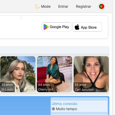
Mode
Entrar
Registrar
💖
💕
35 anos
44 anos
53 anos
St Louis
Cherry Hill
Carl Junction
última conexão
Muito tempo