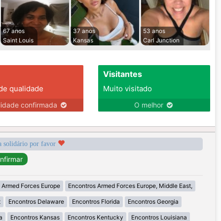
67 anos
37 anos
53 anos
Saint Louis
Kansas
Carl Junction
Visitantes
 de qualidade
Muito visitado
lidade confirmada
O melhor
a solidário por favor
 Armed Forces Europe
Encontros Armed Forces Europe, Middle East,
t
Encontros Delaware
Encontros Florida
Encontros Georgia
a
Encontros Kansas
Encontros Kentucky
Encontros Louisiana