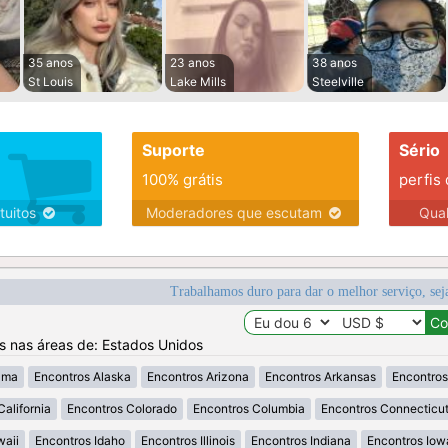
35 anos
23 anos
38 anos
St Louis
Lake Mills
Steelville
Suporte
Sério
100% grátis
perfis
tuitos
Moderadores que escutam
Qua
Trabalhamos duro para dar o melhor serviço, sej
os nas áreas de: Estados Unidos
ama
Encontros Alaska
Encontros Arizona
Encontros Arkansas
Encontros
California
Encontros Colorado
Encontros Columbia
Encontros Connecticu
waii
Encontros Idaho
Encontros Illinois
Encontros Indiana
Encontros Iow