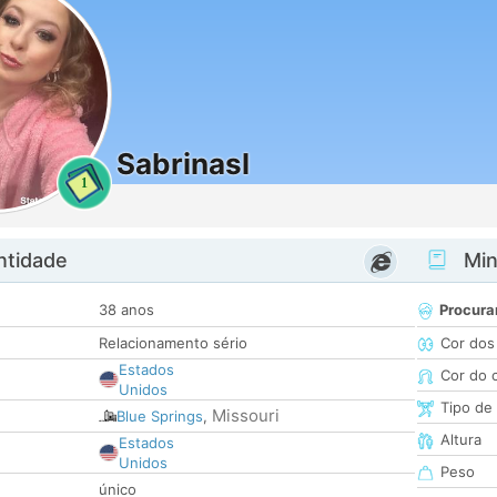
Sabrinasl
1
ntidade
Minh
38 anos
Procura
Relacionamento sério
Cor dos
Estados
Cor do 
Unidos
Tipo de
Missouri
Blue Springs
,
Altura
Estados
Unidos
Peso
único