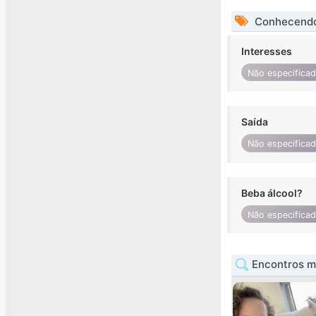
Conhecendo
Interesses
Não especifica
Saída
Não especifica
Beba álcool?
Não especifica
Encontros mu