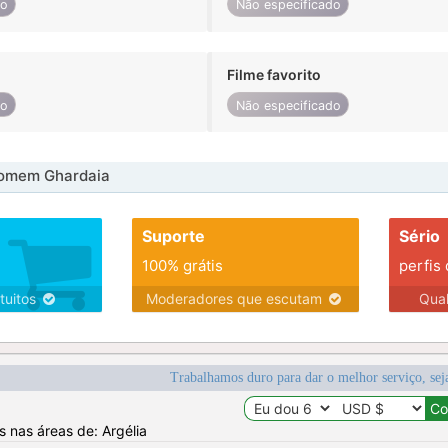
do
Não especificado
Filme favorito
do
Não especificado
omem Ghardaia
Suporte
Sério
100% grátis
perfis
tuitos
Moderadores que escutam
Qua
Trabalhamos duro para dar o melhor serviço, sej
s nas áreas de: Argélia