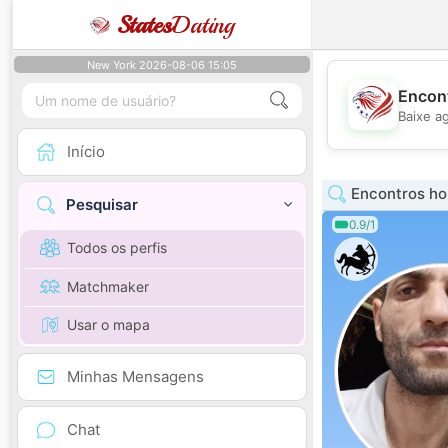
States
Dating
New York 2026-08-06 15:05
Encont
Baixe a
Início
Encontros h
Pesquisar
0.9/1
Todos os perfis
Matchmaker
Usar o mapa
Minhas Mensagens
Chat