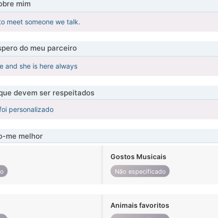
obre mim
 to meet someone we talk.
pero do meu parceiro
 and she is here always
 que devem ser respeitados
foi personalizado
-me melhor
Gostos Musicais
do
Não especificado
Animais favoritos