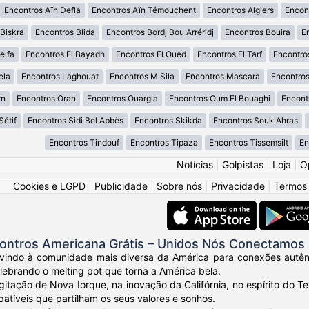
Encontros Aïn Defla
Encontros Aïn Témouchent
Encontros Algiers
Encon
Biskra
Encontros Blida
Encontros Bordj Bou Arréridj
Encontros Bouira
E
elfa
Encontros El Bayadh
Encontros El Oued
Encontros El Tarf
Encontro
ela
Encontros Laghouat
Encontros M Sila
Encontros Mascara
Encontro
rn
Encontros Oran
Encontros Ouargla
Encontros Oum El Bouaghi
Encont
Sétif
Encontros Sidi Bel Abbès
Encontros Skikda
Encontros Souk Ahras
Encontros Tindouf
Encontros Tipaza
Encontros Tissemsilt
En
Notícias
|
Golpistas
|
Loja
|
O
Cookies e LGPD
|
Publicidade
|
Sobre nós
|
Privacidade
|
Termos
ontros Americana Grátis – Unidos Nós Conectamos
vindo à comunidade mais diversa da América para conexões autênt
elebrando o melting pot que torna a América bela.
gitação de Nova Iorque, na inovação da Califórnia, no espírito do
tíveis que partilham os seus valores e sonhos.