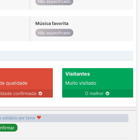
Não especificado
Música favorita
Não especificado
Visitantes
 de qualidade
Muito visitado
lidade confirmada
O melhor
a solidário por favor