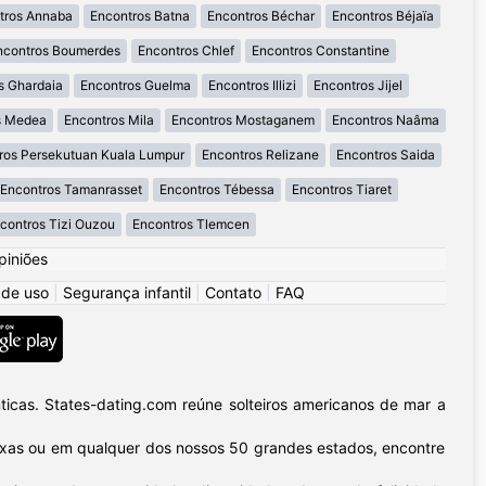
tros Annaba
Encontros Batna
Encontros Béchar
Encontros Béjaïa
ncontros Boumerdes
Encontros Chlef
Encontros Constantine
s Ghardaia
Encontros Guelma
Encontros Illizi
Encontros Jijel
s Medea
Encontros Mila
Encontros Mostaganem
Encontros Naâma
ros Persekutuan Kuala Lumpur
Encontros Relizane
Encontros Saida
Encontros Tamanrasset
Encontros Tébessa
Encontros Tiaret
contros Tizi Ouzou
Encontros Tlemcen
piniões
 de uso
|
Segurança infantil
|
Contato
|
FAQ
icas. States-dating.com reúne solteiros americanos de mar a
 Texas ou em qualquer dos nossos 50 grandes estados, encontre