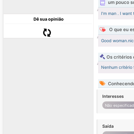
um pouco s
I'm man . I want
Dê sua opinião
O que eu es
Good woman.nice
Os critérios
Nenhum critério 
Conhecendo
Interesses
Não especifica
Saída