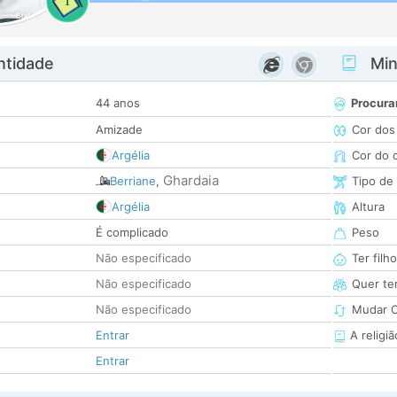
1
ntidade
Minh
44 anos
Procura
Amizade
Cor dos
Argélia
Cor do 
Ghardaia
Berriane
,
Tipo de
Argélia
Altura
É complicado
Peso
Não especificado
Ter filh
Não especificado
Quer ter
Não especificado
Mudar C
Entrar
A religiã
Entrar