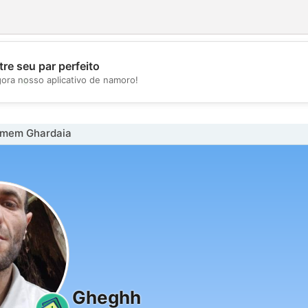
re seu par perfeito
💖
gora nosso aplicativo de namoro!
💕
omem Ghardaia
Gheghh