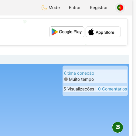
Mode
Entrar
Registrar
💖
💕
última conexão
Muito tempo
5 Visualizações |
0 Comentários