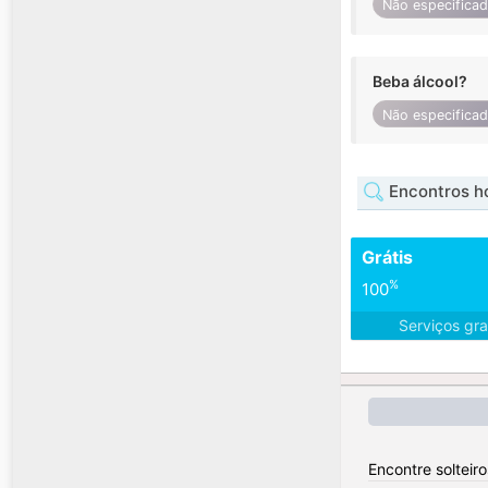
Não especifica
Beba álcool?
Não especifica
Encontros h
Grátis
%
100
Serviços gra
Encontre solteiro