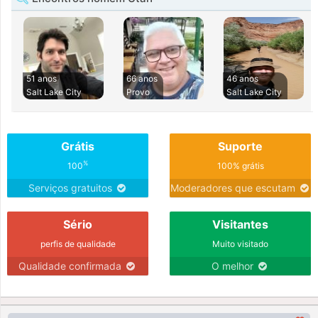
51 anos
66 anos
46 anos
Salt Lake City
Provo
Salt Lake City
Grátis
Suporte
%
100
100% grátis
Serviços gratuitos
Moderadores que escutam
Sério
Visitantes
perfis de qualidade
Muito visitado
Qualidade confirmada
O melhor