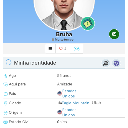
1
Bruha
Muito tempo
4
Minha identidade
Age
55 anos
Aqui para
Amizade
Estados
País
Unidos
Utah
Cidade
Eagle Mountain
,
Estados
Origem
Unidos
Estado Civil
único