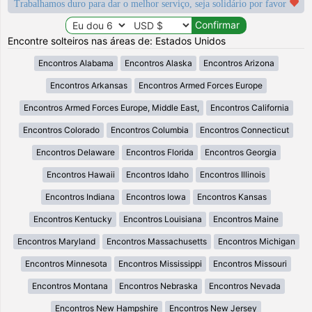
Trabalhamos duro para dar o melhor serviço, seja solidário por favor
Encontre solteiros nas áreas de: Estados Unidos
Encontros Alabama
Encontros Alaska
Encontros Arizona
Encontros Arkansas
Encontros Armed Forces Europe
Encontros Armed Forces Europe, Middle East,
Encontros California
Encontros Colorado
Encontros Columbia
Encontros Connecticut
Encontros Delaware
Encontros Florida
Encontros Georgia
Encontros Hawaii
Encontros Idaho
Encontros Illinois
Encontros Indiana
Encontros Iowa
Encontros Kansas
Encontros Kentucky
Encontros Louisiana
Encontros Maine
Encontros Maryland
Encontros Massachusetts
Encontros Michigan
Encontros Minnesota
Encontros Mississippi
Encontros Missouri
Encontros Montana
Encontros Nebraska
Encontros Nevada
Encontros New Hampshire
Encontros New Jersey