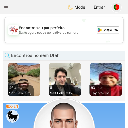
States
Dating
Toggle
Mode
Entrar
navigation
💖
Encontre seu par perfeito
💖
Baixe agora nosso aplicativo de namoro!
💕
💕
Encontros homem Utah
46 anos
51 anos
60 anos
Salt Lake City
Salt Lake City
Taylorsville
0.5/1