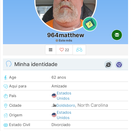
2
964matthew
Este mês
22
Minha identidade
Age
62 anos
Aqui para
Amizade
Estados
País
Unidos
North Carolina
Cidade
Goldsboro
,
Estados
Origem
Unidos
Estado Civil
Divorciado