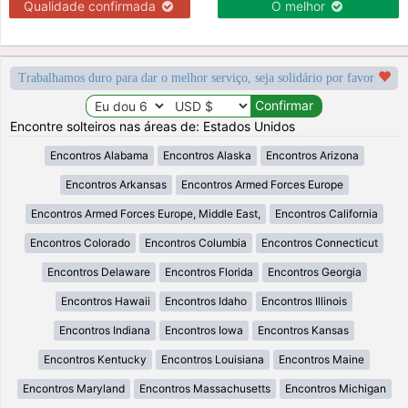
Qualidade confirmada
O melhor
Trabalhamos duro para dar o melhor serviço, seja solidário por favor
Encontre solteiros nas áreas de: Estados Unidos
Encontros Alabama
Encontros Alaska
Encontros Arizona
Encontros Arkansas
Encontros Armed Forces Europe
Encontros Armed Forces Europe, Middle East,
Encontros California
Encontros Colorado
Encontros Columbia
Encontros Connecticut
Encontros Delaware
Encontros Florida
Encontros Georgia
Encontros Hawaii
Encontros Idaho
Encontros Illinois
Encontros Indiana
Encontros Iowa
Encontros Kansas
Encontros Kentucky
Encontros Louisiana
Encontros Maine
Encontros Maryland
Encontros Massachusetts
Encontros Michigan