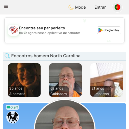
States
Dating
Toggle
Mode
Entrar
navigation
💖
Encontre seu par perfeito
💖
Baixe agora nosso aplicativo de namoro!
💕
💕
Encontros homem North Carolina
35 anos
62 anos
21 anos
Albemarle
Goldsboro
Lumberton
0.9/1