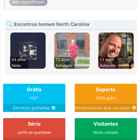
Não especificado
Encontros homem North Carolina
44 anos
72 anos
53 anos
Nebo
Asheboro
Asheville
Grátis
Suporte
%
100
100% grátis
Serviços gratuitos
Moderadores que escutam
Sério
Visitantes
perfis de qualidade
Muito visitado