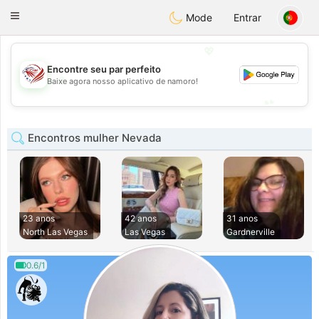
States
Dating
Toggle
Mode
Entrar
navigation
💖
Encontre seu par perfeito
💖
Baixe agora nosso aplicativo de namoro!
💕
💕
Encontros mulher Nevada
23 anos
42 anos
31 anos
North Las Vegas
Las Vegas
Gardnerville
0.6/1