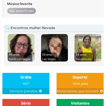
Música favorita
Não especificado
Encontros mulher Nevada
49 anos
59 anos
34 anos
North Las Vegas
Las Vegas
Douglasville
Grátis
Suporte
%
100
100% grátis
Serviços gratuitos
Moderadores que escutam
Sério
Visitantes