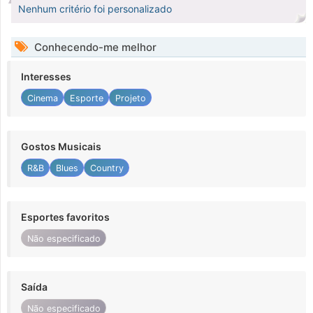
Nenhum critério foi personalizado
Conhecendo-me melhor
Interesses
Cinema
Esporte
Projeto
Gostos Musicais
R&B
Blues
Country
Esportes favoritos
Não especificado
Saída
Não especificado