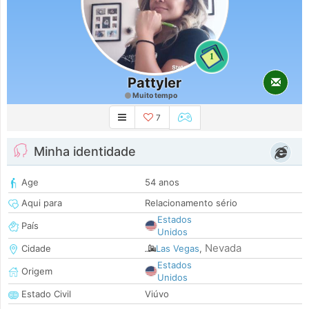
1
Pattyler
Muito tempo
7
Minha identidade
Age
54 anos
Aqui para
Relacionamento sério
Estados
País
Unidos
Nevada
Cidade
Las Vegas
,
Estados
Origem
Unidos
Estado Civil
Viúvo