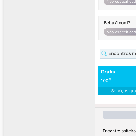
Não especifica
Beba álcool?
Não especifica
Encontros m
Grátis
%
100
Serviços gra
Encontre solteir