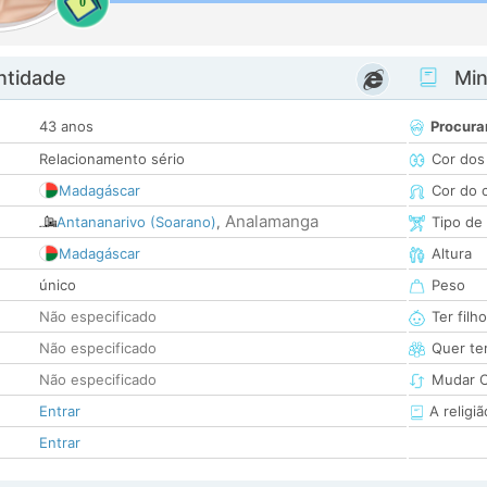
0
ntidade
Minh
43 anos
Procura
Relacionamento sério
Cor dos
Madagáscar
Cor do 
Analamanga
Antananarivo (Soarano)
,
Tipo de
Madagáscar
Altura
único
Peso
Não especificado
Ter filh
Não especificado
Quer ter
Não especificado
Mudar C
Entrar
A religiã
Entrar