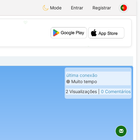
Mode
Entrar
Registrar
💖
💕
última conexão
Muito tempo
2 Visualizações |
0 Comentários