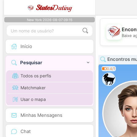
States
Dating
New York 2026-08-07 09:15
Encont
Baixe a
Início
Encontros mu
Pesquisar
0.4/1
Todos os perfis
Matchmaker
Usar o mapa
Minhas Mensagens
Chat