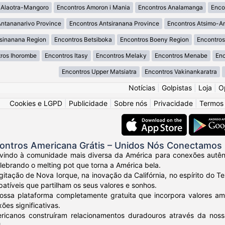
 Alaotra-Mangoro
Encontros Amoron i Mania
Encontros Analamanga
Enco
Antananarivo Province
Encontros Antsiranana Province
Encontros Atsimo-A
tsinanana Region
Encontros Betsiboka
Encontros Boeny Region
Encontro
ros Ihorombe
Encontros Itasy
Encontros Melaky
Encontros Menabe
Enc
Encontros Upper Matsiatra
Encontros Vakinankaratra
Notícias
|
Golpistas
|
Loja
|
O
Cookies e LGPD
|
Publicidade
|
Sobre nós
|
Privacidade
|
Termos
ontros Americana Grátis – Unidos Nós Conectamos
vindo à comunidade mais diversa da América para conexões autênt
elebrando o melting pot que torna a América bela.
gitação de Nova Iorque, na inovação da Califórnia, no espírito do
tíveis que partilham os seus valores e sonhos.
ossa plataforma completamente gratuita que incorpora valores am
ões significativas.
ricanos construíram relacionamentos duradouros através da nos