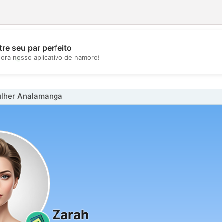
re seu par perfeito
💖
gora nosso aplicativo de namoro!
💕
lher Analamanga
Zarah