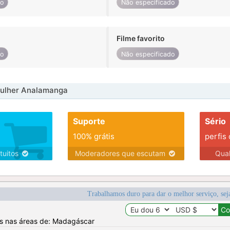
do
Não especificado
Filme favorito
do
Não especificado
ulher Analamanga
Suporte
Sério
100% grátis
perfis
tuitos
Moderadores que escutam
Qua
Trabalhamos duro para dar o melhor serviço, sej
os nas áreas de: Madagáscar