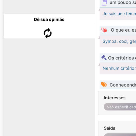
um pouco s
Je suis une femm
Dê sua opinião
O que eu es
Sympa, cool, gén
Os critérios
Nenhum critério 
Conhecendo
Interesses
Não especifica
Saída