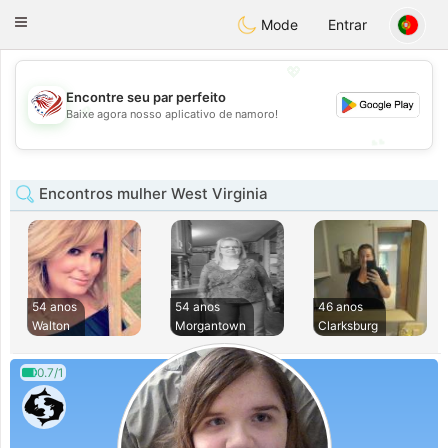
States
Dating
Toggle
Mode
Entrar
navigation
💖
Encontre seu par perfeito
💖
Baixe agora nosso aplicativo de namoro!
💕
💕
Encontros mulher West Virginia
54 anos
54 anos
46 anos
Walton
Morgantown
Clarksburg
0.7/1