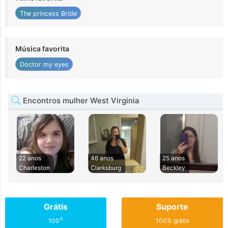
The princess Bride
Música favorita
Doctor my eyes
Encontros mulher West Virginia
22 anos
46 anos
25 anos
Charleston
Clarksburg
Beckley
Grátis
Suporte
%
100
100% grátis