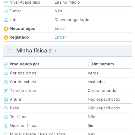
Nível Acadêmico
Ensino médio
Fumar
Não
Job
Desempregado/da
Meus amigos
Entrar
Registado
Entrar
Minha física e +
Procurando por
Um homem
Cor dos olhos
Verde
Cor do cabelo
castanha
Tipo de corpo
Corpo redondo
Altura
Não especificado
Peso
Não especificado
Ter filhos
Não
Quer ter filhos
Sim
Mudar Cidade / País por amor
Não