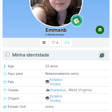
1
Emmanb
Muito tempo
4
Minha identidade
Age
22 anos
Aqui para
Relacionamento sério
Estados
País
Unidos
West Virginia
Cidade
Charleston
,
Estados
Origem
Unidos
Estado Civil
único