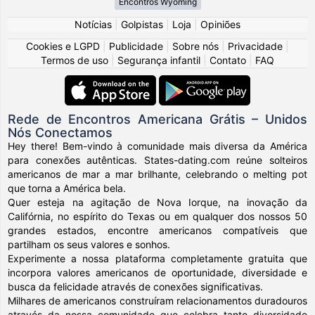
Encontros Wyoming
Notícias
|
Golpistas
|
Loja
|
Opiniões
Cookies e LGPD
|
Publicidade
|
Sobre nós
|
Privacidade
|
Termos de uso
|
Segurança infantil
|
Contato
|
FAQ
Rede de Encontros Americana Grátis – Unidos
Nós Conectamos
Hey there! Bem-vindo à comunidade mais diversa da América
para conexões autênticas. States-dating.com reúne solteiros
americanos de mar a mar brilhante, celebrando o melting pot
que torna a América bela.
Quer esteja na agitação de Nova Iorque, na inovação da
Califórnia, no espírito do Texas ou em qualquer dos nossos 50
grandes estados, encontre americanos compatíveis que
partilham os seus valores e sonhos.
Experimente a nossa plataforma completamente gratuita que
incorpora valores americanos de oportunidade, diversidade e
busca da felicidade através de conexões significativas.
Milhares de americanos construíram relacionamentos duradouros
através da nossa comunidade que celebra tanto diversidade