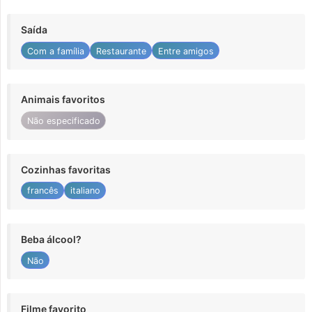
Saída
Com a família
Restaurante
Entre amigos
Animais favoritos
Não especificado
Cozinhas favoritas
francês
italiano
Beba álcool?
Não
Filme favorito