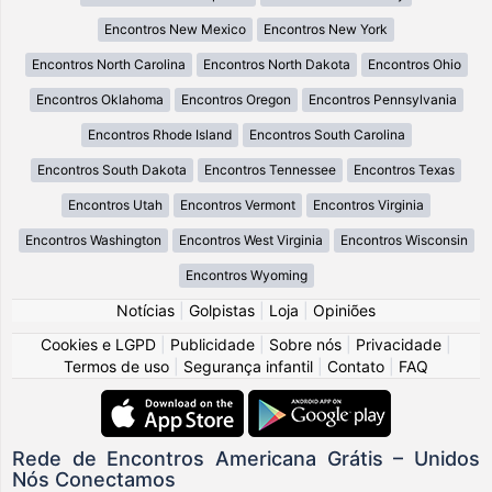
Encontros New Mexico
Encontros New York
Encontros North Carolina
Encontros North Dakota
Encontros Ohio
Encontros Oklahoma
Encontros Oregon
Encontros Pennsylvania
Encontros Rhode Island
Encontros South Carolina
Encontros South Dakota
Encontros Tennessee
Encontros Texas
Encontros Utah
Encontros Vermont
Encontros Virginia
Encontros Washington
Encontros West Virginia
Encontros Wisconsin
Encontros Wyoming
Notícias
|
Golpistas
|
Loja
|
Opiniões
Cookies e LGPD
|
Publicidade
|
Sobre nós
|
Privacidade
|
Termos de uso
|
Segurança infantil
|
Contato
|
FAQ
Rede de Encontros Americana Grátis – Unidos
Nós Conectamos