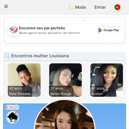
States
Dating
Toggle
Mode
Entrar
navigation
💖
Encontre seu par perfeito
💖
Baixe agora nosso aplicativo de namoro!
💕
💕
Encontros mulher Louisiana
42 anos
27 anos
41 anos
New Orleans
Baton Rouge
Ruston
0.2/1