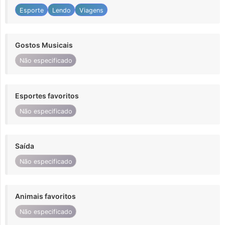
Esporte
Lendo
Viagens
Gostos Musicais
Não especificado
Esportes favoritos
Não especificado
Saída
Não especificado
Animais favoritos
Não especificado