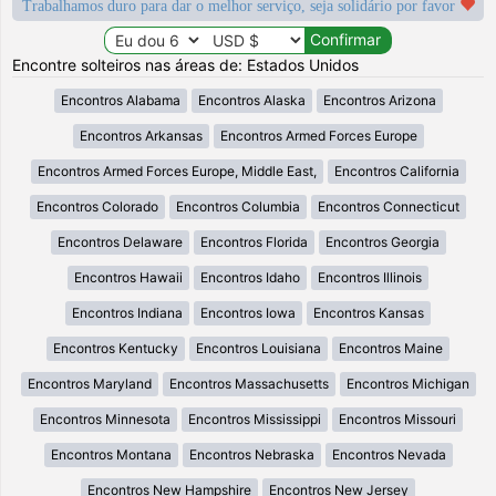
Trabalhamos duro para dar o melhor serviço, seja solidário por favor
Encontre solteiros nas áreas de: Estados Unidos
Encontros Alabama
Encontros Alaska
Encontros Arizona
Encontros Arkansas
Encontros Armed Forces Europe
Encontros Armed Forces Europe, Middle East,
Encontros California
Encontros Colorado
Encontros Columbia
Encontros Connecticut
Encontros Delaware
Encontros Florida
Encontros Georgia
Encontros Hawaii
Encontros Idaho
Encontros Illinois
Encontros Indiana
Encontros Iowa
Encontros Kansas
Encontros Kentucky
Encontros Louisiana
Encontros Maine
Encontros Maryland
Encontros Massachusetts
Encontros Michigan
Encontros Minnesota
Encontros Mississippi
Encontros Missouri
Encontros Montana
Encontros Nebraska
Encontros Nevada
Encontros New Hampshire
Encontros New Jersey