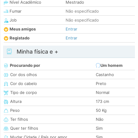
Nível Acadêmico
Mestrado
Fumar
Não especificado
Job
Não especificado
Meus amigos
Entrar
Registado
Entrar
Minha física e +
Procurando por
Um homem
Cor dos olhos
Castanho
Cor do cabelo
Preto
Tipo de corpo
Normal
Altura
173 cm
Peso
50 Kg
Ter filhos
Não
Quer ter filhos
Sim
Mudar Cidade / País por amor
Sim