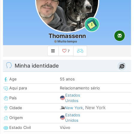
1
Thomassenn
Muito tempo
7
Minha identidade
Age
55 anos
Aqui para
Relacionamento sério
Estados
País
Unidos
New York
Cidade
New York
,
Estados
Origem
Unidos
Estado Civil
Viúvo