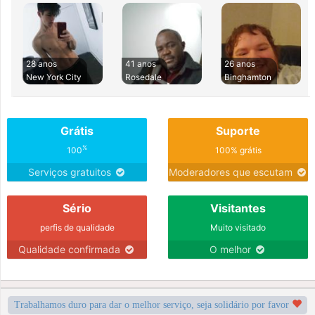
28 anos
41 anos
26 anos
New York City
Rosedale
Binghamton
Grátis
Suporte
%
100
100% grátis
Serviços gratuitos
Moderadores que escutam
Sério
Visitantes
perfis de qualidade
Muito visitado
Qualidade confirmada
O melhor
Trabalhamos duro para dar o melhor serviço, seja solidário por favor