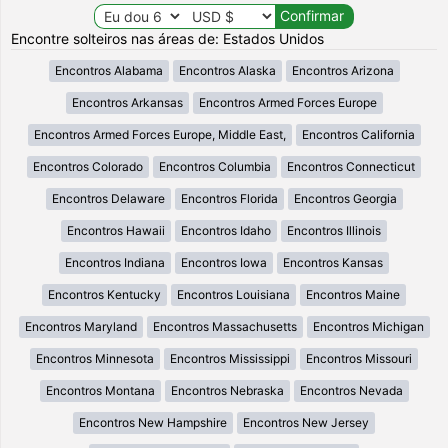
Encontre solteiros nas áreas de: Estados Unidos
Encontros Alabama
Encontros Alaska
Encontros Arizona
Encontros Arkansas
Encontros Armed Forces Europe
Encontros Armed Forces Europe, Middle East,
Encontros California
Encontros Colorado
Encontros Columbia
Encontros Connecticut
Encontros Delaware
Encontros Florida
Encontros Georgia
Encontros Hawaii
Encontros Idaho
Encontros Illinois
Encontros Indiana
Encontros Iowa
Encontros Kansas
Encontros Kentucky
Encontros Louisiana
Encontros Maine
Encontros Maryland
Encontros Massachusetts
Encontros Michigan
Encontros Minnesota
Encontros Mississippi
Encontros Missouri
Encontros Montana
Encontros Nebraska
Encontros Nevada
Encontros New Hampshire
Encontros New Jersey