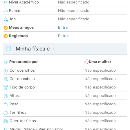
Nível Acadêmico
Não especificado
Fumar
Não especificado
Job
Não especificado
Meus amigos
Entrar
Registado
Entrar
Minha física e +
Procurando por
Uma mulher
Cor dos olhos
Não especificado
Cor do cabelo
Não especificado
Tipo de corpo
Não especificado
Altura
Não especificado
Peso
Não especificado
Ter filhos
Não especificado
Quer ter filhos
Não especificado
Mudar Cidade / País por amor
Não especificado