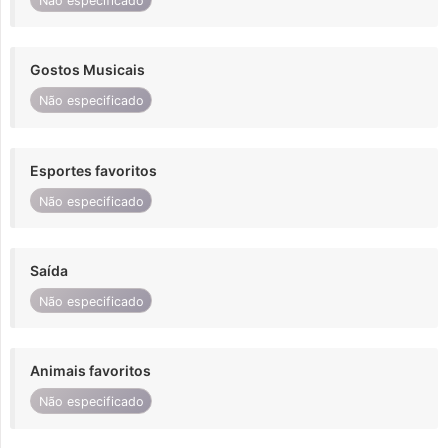
Não especificado
Gostos Musicais
Não especificado
Esportes favoritos
Não especificado
Saída
Não especificado
Animais favoritos
Não especificado