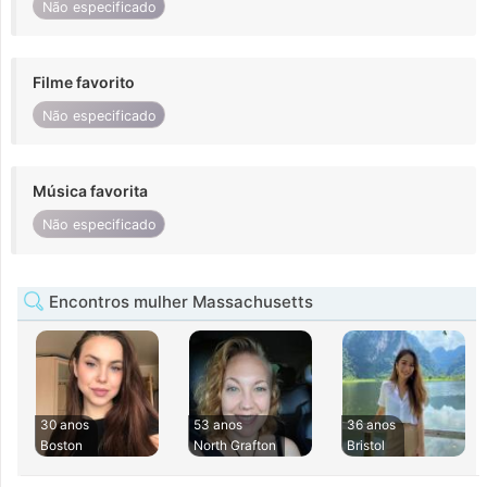
Não especificado
Filme favorito
Não especificado
Música favorita
Não especificado
Encontros mulher Massachusetts
30 anos
53 anos
36 anos
Boston
North Grafton
Bristol