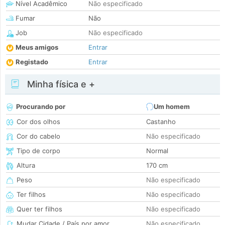
Nível Acadêmico
Não especificado
Fumar
Não
Job
Não especificado
Meus amigos
Entrar
Registado
Entrar
Minha física e +
Procurando por
Um homem
Cor dos olhos
Castanho
Cor do cabelo
Não especificado
Tipo de corpo
Normal
Altura
170 cm
Peso
Não especificado
Ter filhos
Não especificado
Quer ter filhos
Não especificado
Mudar Cidade / País por amor
Não especificado