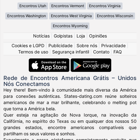
Encontros Utah
Encontros Vermont
Encontros Virginia
Encontros Washington
Encontros West Virginia
Encontros Wisconsin
Encontros Wyoming
Notícias
|
Golpistas
|
Loja
|
Opiniões
Cookies e LGPD
|
Publicidade
|
Sobre nós
|
Privacidade
|
Termos de uso
|
Segurança infantil
|
Contato
|
FAQ
Rede de Encontros Americana Grátis – Unidos
Nós Conectamos
Hey there! Bem-vindo à comunidade mais diversa da América
para conexões autênticas. States-dating.com reúne solteiros
americanos de mar a mar brilhante, celebrando o melting pot
que torna a América bela.
Quer esteja na agitação de Nova Iorque, na inovação da
Califórnia, no espírito do Texas ou em qualquer dos nossos 50
grandes estados, encontre americanos compatíveis que
partilham os seus valores e sonhos.
Experimente a nossa plataforma completamente gratuita que