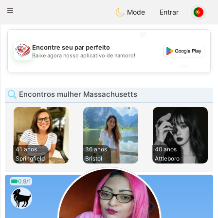
States
Dating
Toggle
Mode
Entrar
navigation
💖
Encontre seu par perfeito
💖
Baixe agora nosso aplicativo de namoro!
💕
💕
Encontros mulher Massachusetts
41 anos
36 anos
40 anos
Springfield
Bristol
Attleboro
0.9/1