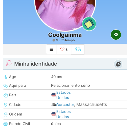
1
Coolgainma
Muito tempo
8
Minha identidade
Age
40 anos
Aqui para
Relacionamento sério
Estados
País
Unidos
Massachusetts
Cidade
Worcester
,
Estados
Origem
Unidos
Estado Civil
único