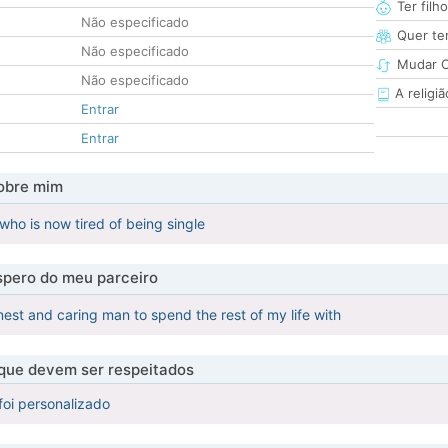
Ter filh
Não especificado
Quer ter
Não especificado
Mudar C
Não especificado
A religiã
Entrar
Entrar
obre mim
who is now tired of being single
pero do meu parceiro
nest and caring man to spend the rest of my life with
 que devem ser respeitados
foi personalizado