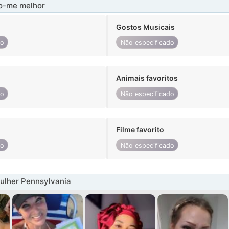
-me melhor
Gostos Musicais
do
Não especificado
Animais favoritos
do
Não especificado
Filme favorito
do
Não especificado
ulher Pennsylvania