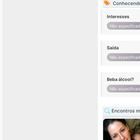
Conhecendo
Interesses
Não especifica
Saída
Não especifica
Beba álcool?
Não especifica
Encontros m