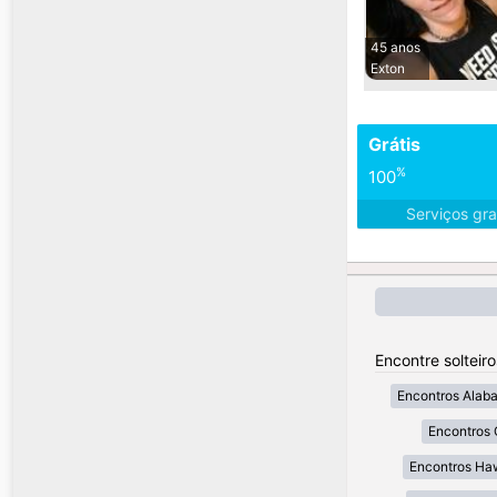
45 anos
Exton
Grátis
%
100
Serviços gra
Encontre solteir
Encontros Alab
Encontros 
Encontros Ha