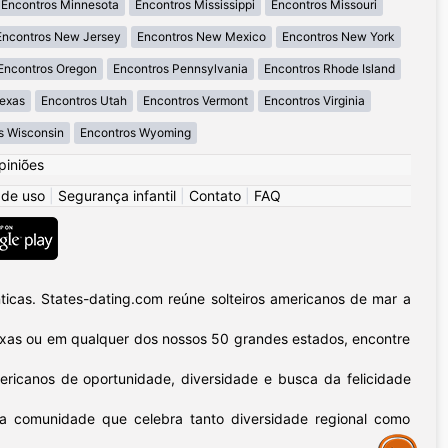
Encontros Minnesota
Encontros Mississippi
Encontros Missouri
Encontros New Jersey
Encontros New Mexico
Encontros New York
Encontros Oregon
Encontros Pennsylvania
Encontros Rhode Island
Texas
Encontros Utah
Encontros Vermont
Encontros Virginia
s Wisconsin
Encontros Wyoming
piniões
 de uso
|
Segurança infantil
|
Contato
|
FAQ
icas. States-dating.com reúne solteiros americanos de mar a
 Texas ou em qualquer dos nossos 50 grandes estados, encontre
ericanos de oportunidade, diversidade e busca da felicidade
sa comunidade que celebra tanto diversidade regional como
Assistance