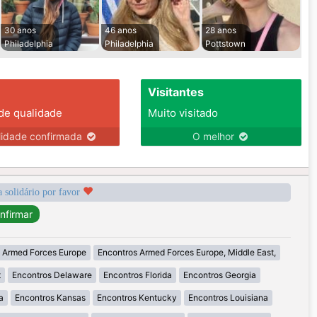
30 anos
46 anos
28 anos
Philadelphia
Philadelphia
Pottstown
Visitantes
 de qualidade
Muito visitado
lidade confirmada
O melhor
a solidário por favor
 Armed Forces Europe
Encontros Armed Forces Europe, Middle East,
t
Encontros Delaware
Encontros Florida
Encontros Georgia
a
Encontros Kansas
Encontros Kentucky
Encontros Louisiana