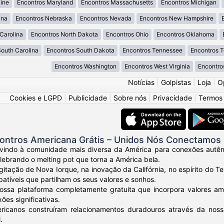
ine
Encontros Maryland
Encontros Massachusetts
Encontros Michigan
ana
Encontros Nebraska
Encontros Nevada
Encontros New Hampshire
Carolina
Encontros North Dakota
Encontros Ohio
Encontros Oklahoma
South Carolina
Encontros South Dakota
Encontros Tennessee
Encontros 
Encontros Washington
Encontros West Virginia
Encontro
Notícias
|
Golpistas
|
Loja
|
O
Cookies e LGPD
|
Publicidade
|
Sobre nós
|
Privacidade
|
Termos
ontros Americana Grátis – Unidos Nós Conectamos
vindo à comunidade mais diversa da América para conexões autênt
elebrando o melting pot que torna a América bela.
gitação de Nova Iorque, na inovação da Califórnia, no espírito do
tíveis que partilham os seus valores e sonhos.
ossa plataforma completamente gratuita que incorpora valores am
ões significativas.
ricanos construíram relacionamentos duradouros através da nos
.