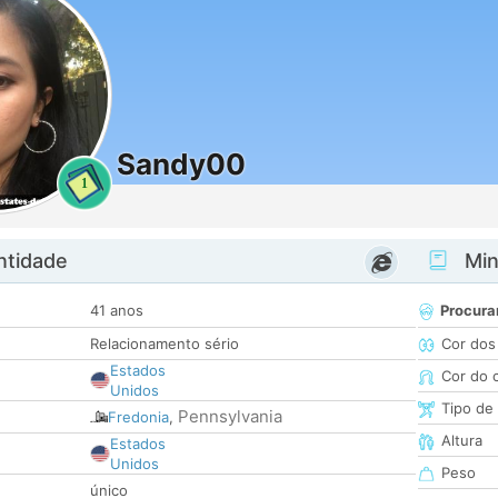
Sandy00
1
ntidade
Minh
41 anos
Procura
Relacionamento sério
Cor dos
Estados
Cor do 
Unidos
Tipo de
Pennsylvania
Fredonia
,
Altura
Estados
Unidos
Peso
único