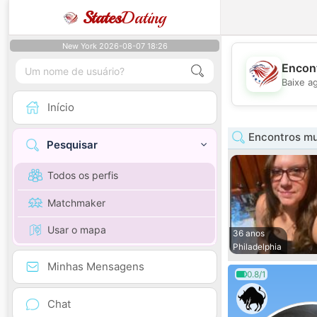
States
Dating
New York 2026-08-07 18:26
Encont
Baixe a
Início
Encontros mu
Pesquisar
Todos os perfis
Matchmaker
Usar o mapa
36 anos
Philadelphia
Minhas Mensagens
0.8/1
Chat