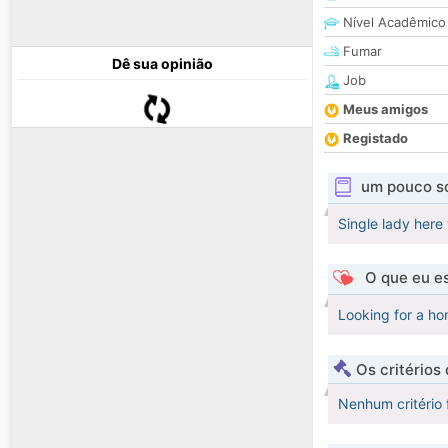
Nível Acadêmico
Fumar
Dê sua opinião
Job
Meus amigos
Registado
um pouco s
Single lady here 
O que eu es
Looking for a ho
Os critérios
Nenhum critério 