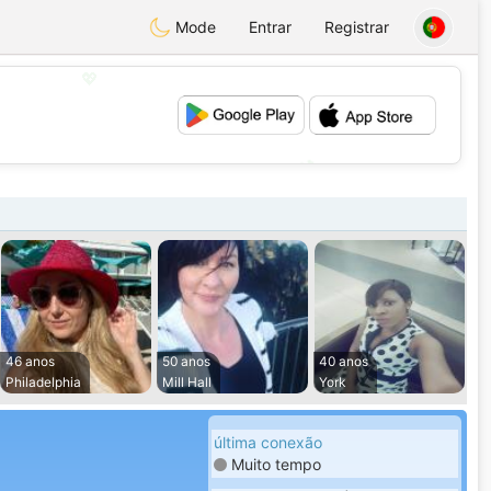
Mode
Entrar
Registrar
💖
💕
46 anos
50 anos
40 anos
Philadelphia
Mill Hall
York
última conexão
Muito tempo