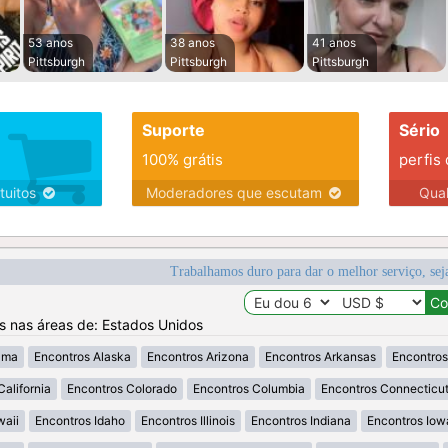
53 anos
38 anos
41 anos
Pittsburgh
Pittsburgh
Pittsburgh
Suporte
Sério
100% grátis
perfis
tuitos
Moderadores que escutam
Qua
Trabalhamos duro para dar o melhor serviço, sej
os nas áreas de: Estados Unidos
ama
Encontros Alaska
Encontros Arizona
Encontros Arkansas
Encontros
California
Encontros Colorado
Encontros Columbia
Encontros Connecticu
waii
Encontros Idaho
Encontros Illinois
Encontros Indiana
Encontros Iow