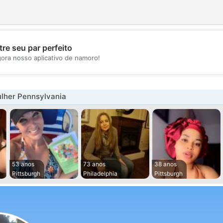
re seu par perfeito
💖
gora nosso aplicativo de namoro!
💕
lher Pennsylvania
53 anos
73 anos
38 anos
Pittsburgh
Philadelphia
Pittsburgh