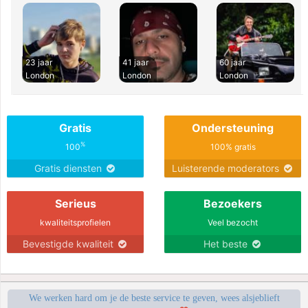
23 jaar
41 jaar
60 jaar
London
London
London
Gratis
Ondersteuning
%
100
100% gratis
Gratis diensten
Luisterende moderators
Serieus
Bezoekers
kwaliteitsprofielen
Veel bezocht
Bevestigde kwaliteit
Het beste
We werken hard om je de beste service te geven, wees alsjeblieft