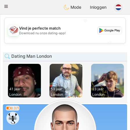
States
Dating
Toggle
Mode
Inloggen
navigation
💖
Vind je perfecte match
💖
Download nu onze dating-app!
💕
💕
Dating Man London
41 jaar
53 jaar
23 jaar
London
London
London
0.3/1