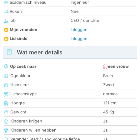
academisch niveau
Ingenieur
Roken
Nee
job
CEO / oprichter
Mijn vrienden
Inloggen
Lid sinds
Inloggen
Wat meer details
Op zoek naar
een vrouw
Ogenkleur
Bruin
Haarkleur
Zwart
Lichaamstype
normaal
Hoogte
121 cm
Gewicht
45 Kg
Kinderen krijgen
Ja
Kinderen willen hebben
Ja
Verander Stad / Land voor de liefde
Ja