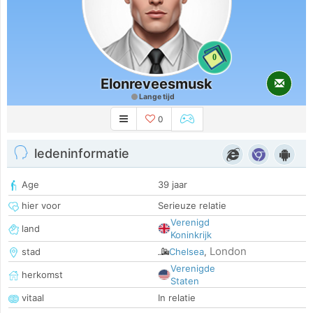
0
Elonreveesmusk
Lange tijd
0
ledeninformatie
Age
39 jaar
hier voor
Serieuze relatie
Verenigd
land
Koninkrijk
London
stad
Chelsea
,
Verenigde
herkomst
Staten
vitaal
In relatie