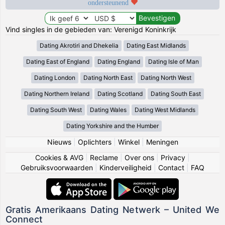
ondersteunend
Vind singles in de gebieden van: Verenigd Koninkrijk
Dating Akrotiri and Dhekelia
Dating East Midlands
Dating East of England
Dating England
Dating Isle of Man
Dating London
Dating North East
Dating North West
Dating Northern Ireland
Dating Scotland
Dating South East
Dating South West
Dating Wales
Dating West Midlands
Dating Yorkshire and the Humber
Nieuws
|
Oplichters
|
Winkel
|
Meningen
Cookies & AVG
|
Reclame
|
Over ons
|
Privacy
|
Gebruiksvoorwaarden
|
Kinderveiligheid
|
Contact
|
FAQ
Gratis Amerikaans Dating Netwerk – United We
Connect