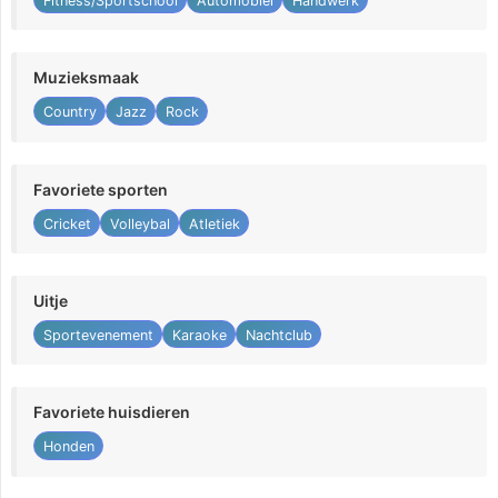
Fitness/Sportschool
Automobiel
Handwerk
Muzieksmaak
Country
Jazz
Rock
Favoriete sporten
Cricket
Volleybal
Atletiek
Uitje
Sportevenement
Karaoke
Nachtclub
Favoriete huisdieren
Honden