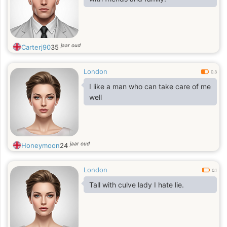
jaar oud
Carterj90
35
London
0.3
I like a man who can take care of me
well
jaar oud
Honeymoon
24
London
0.1
Tall with culve lady I hate lie.