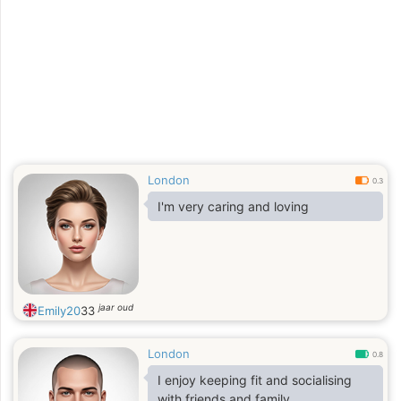
London
0.3
I'm very caring and loving
jaar oud
Emily20
33
London
0.8
I enjoy keeping fit and socialising
with friends and family.