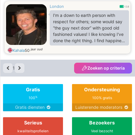
London
0.8
I'm a down to earth person with
respect for others; some would say
“the guy next door” with good old
fashioned values! I like knowing I've
done the right thing. I find happiness
comes from making others happy
jaar oud
Kahala
50
first! I love travelling and meeting
the locals. I love to try their food, .
although when I say their food, I
1
Zoeken op criteria
don’t actually mean, "their" food, I
mean my own . I will buy it and not
simply eat off their plate! I’ve done
Gratis
Ondersteuning
OK but would love to meet a cute
girl to share it all with.
%
100
100% gratis
Gratis diensten
Luisterende moderators
Serieus
Bezoekers
kwaliteitsprofielen
Veel bezocht