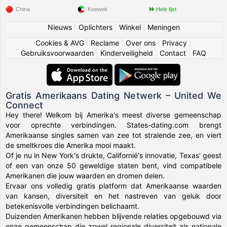
China
Koeweit
Hele lijst
Nieuws
|
Oplichters
|
Winkel
|
Meningen
Cookies & AVG
|
Reclame
|
Over ons
|
Privacy
|
Gebruiksvoorwaarden
|
Kinderveiligheid
|
Contact
|
FAQ
Gratis Amerikaans Dating Netwerk – United We
Connect
Hey there! Welkom bij Amerika's meest diverse gemeenschap
voor oprechte verbindingen. States-dating.com brengt
Amerikaanse singles samen van zee tot stralende zee, en viert
de smeltkroes die Amerika mooi maakt.
Of je nu in New York's drukte, Californië's innovatie, Texas' geest
of een van onze 50 geweldige staten bent, vind compatibele
Amerikanen die jouw waarden en dromen delen.
Ervaar ons volledig gratis platform dat Amerikaanse waarden
van kansen, diversiteit en het nastreven van geluk door
betekenisvolle verbindingen belichaamt.
Duizenden Amerikanen hebben blijvende relaties opgebouwd via
onze gemeenschap die zowel regionale diversiteit als nationale