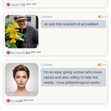
jaar oud
Jala017
32
London
0.4
Je suis très souriant et accueillant
jaar oud
Bernard01
64
London
0.4
I'm an easy going woman who loves
nature and also willing to help the
needy. I love philanthropical works
jaar oud
Scrila
30