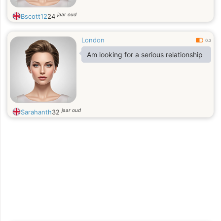
jaar oud
Bscott12
24
London
0.3
Am looking for a serious relationship
jaar oud
Sarahanth
32