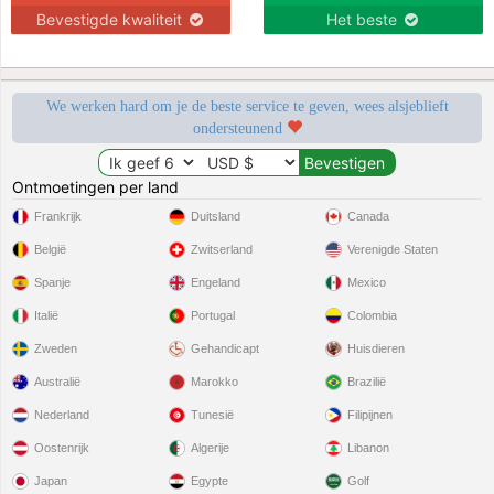
Bevestigde kwaliteit
Het beste
We werken hard om je de beste service te geven, wees alsjeblieft
ondersteunend
Ontmoetingen per land
Frankrijk
Duitsland
Canada
België
Zwitserland
Verenigde Staten
Spanje
Engeland
Mexico
Italië
Portugal
Colombia
Zweden
Gehandicapt
Huisdieren
Australië
Marokko
Brazilië
Nederland
Tunesië
Filipijnen
Oostenrijk
Algerije
Libanon
Japan
Egypte
Golf