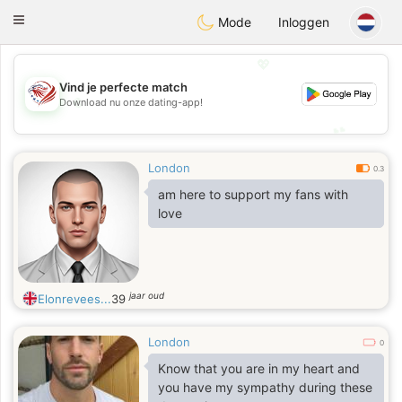
States
Dating
Toggle
Mode
Inloggen
navigation
💖
Vind je perfecte match
💖
Download nu onze dating-app!
💕
💕
London
0.3
am here to support my fans with
love
jaar oud
Elonrevees...
39
London
0
Know that you are in my heart and
you have my sympathy during these