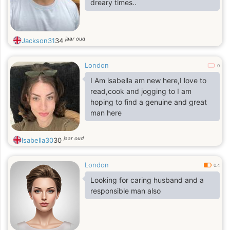
dreary times..
jaar oud
Jackson31
34
London
0
I Am isabella am new here,I love to
read,cook and jogging to I am
hoping to find a genuine and great
man here
jaar oud
Isabella30
30
London
0.4
Looking for caring husband and a
responsible man also