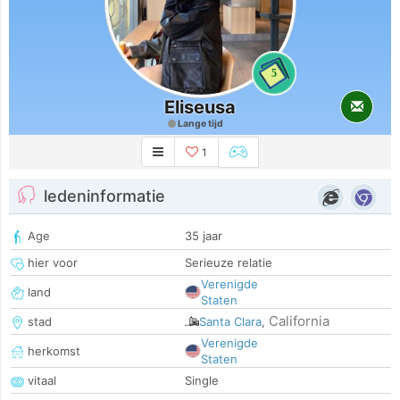
5
Eliseusa
Lange tijd
1
ledeninformatie
Age
35 jaar
hier voor
Serieuze relatie
Verenigde
land
Staten
California
stad
Santa Clara
,
Verenigde
herkomst
Staten
vitaal
Single