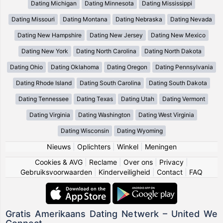
Dating Michigan
Dating Minnesota
Dating Mississippi
Dating Missouri
Dating Montana
Dating Nebraska
Dating Nevada
Dating New Hampshire
Dating New Jersey
Dating New Mexico
Dating New York
Dating North Carolina
Dating North Dakota
Dating Ohio
Dating Oklahoma
Dating Oregon
Dating Pennsylvania
Dating Rhode Island
Dating South Carolina
Dating South Dakota
Dating Tennessee
Dating Texas
Dating Utah
Dating Vermont
Dating Virginia
Dating Washington
Dating West Virginia
Dating Wisconsin
Dating Wyoming
Nieuws
|
Oplichters
|
Winkel
|
Meningen
Cookies & AVG
|
Reclame
|
Over ons
|
Privacy
|
Gebruiksvoorwaarden
|
Kinderveiligheid
|
Contact
|
FAQ
Gratis Amerikaans Dating Netwerk – United We