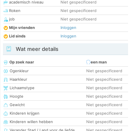
academisch niveau
Niet gespecificeerd
Roken
Niet gespecificeerd
job
Niet gespecificeerd
Mijn vrienden
Inloggen
Lid sinds
Inloggen
Wat meer details
Op zoek naar
een man
Ogenkleur
Niet gespecificeerd
Haarkleur
Niet gespecificeerd
Lichaamstype
Niet gespecificeerd
Hoogte
Niet gespecificeerd
Gewicht
Niet gespecificeerd
Kinderen krijgen
Niet gespecificeerd
Kinderen willen hebben
Niet gespecificeerd
Verander Stad / Land voor de liefde
Niet gespecificeerd