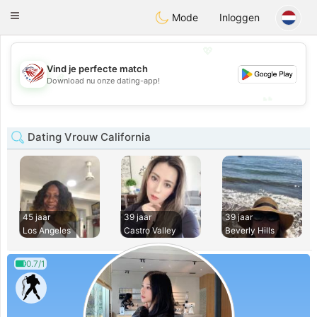
States
Dating
Toggle
Mode
Inloggen
navigation
💖
Vind je perfecte match
💖
Download nu onze dating-app!
💕
💕
Dating Vrouw California
45 jaar
39 jaar
39 jaar
Los Angeles
Castro Valley
Beverly Hills
0.7/1