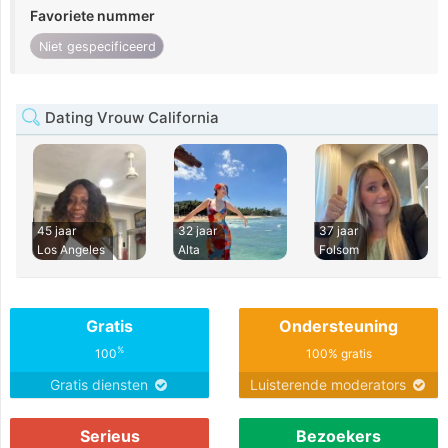
Favoriete nummer
Niet gespecificeerd
Dating Vrouw California
45 jaar
32 jaar
37 jaar
Los Angeles
Alta
Folsom
Gratis
Ondersteuning
%
100
100% gratis
Gratis diensten
Luisterende moderators
Serieus
Bezoekers