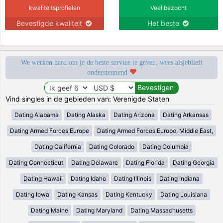
kwaliteitsprofielen
Veel bezocht
Bevestigde kwaliteit
Het beste
We werken hard om je de beste service te geven, wees alsjeblieft
ondersteunend
Vind singles in de gebieden van: Verenigde Staten
Dating Alabama
Dating Alaska
Dating Arizona
Dating Arkansas
Dating Armed Forces Europe
Dating Armed Forces Europe, Middle East,
Dating California
Dating Colorado
Dating Columbia
Dating Connecticut
Dating Delaware
Dating Florida
Dating Georgia
Dating Hawaii
Dating Idaho
Dating Illinois
Dating Indiana
Dating Iowa
Dating Kansas
Dating Kentucky
Dating Louisiana
Dating Maine
Dating Maryland
Dating Massachusetts