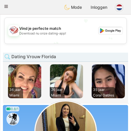
States
Dating
Toggle
Mode
Inloggen
navigation
💖
💖
Vind je perfecte match
Download nu onze dating-app!
💕
💕
Dating Vrouw Florida
36 jaar
26 jaar
35 jaar
Miami
Miami
Coral Gables
0.8/1