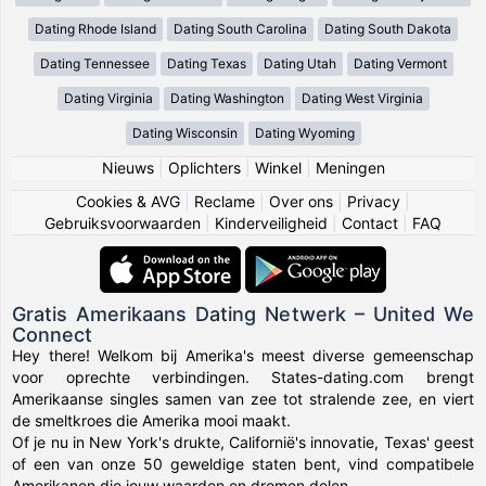
Dating Rhode Island
Dating South Carolina
Dating South Dakota
Dating Tennessee
Dating Texas
Dating Utah
Dating Vermont
Dating Virginia
Dating Washington
Dating West Virginia
Dating Wisconsin
Dating Wyoming
Nieuws
|
Oplichters
|
Winkel
|
Meningen
Cookies & AVG
|
Reclame
|
Over ons
|
Privacy
|
Gebruiksvoorwaarden
|
Kinderveiligheid
|
Contact
|
FAQ
Gratis Amerikaans Dating Netwerk – United We
Connect
Hey there! Welkom bij Amerika's meest diverse gemeenschap
voor oprechte verbindingen. States-dating.com brengt
Amerikaanse singles samen van zee tot stralende zee, en viert
de smeltkroes die Amerika mooi maakt.
Of je nu in New York's drukte, Californië's innovatie, Texas' geest
of een van onze 50 geweldige staten bent, vind compatibele
Amerikanen die jouw waarden en dromen delen.