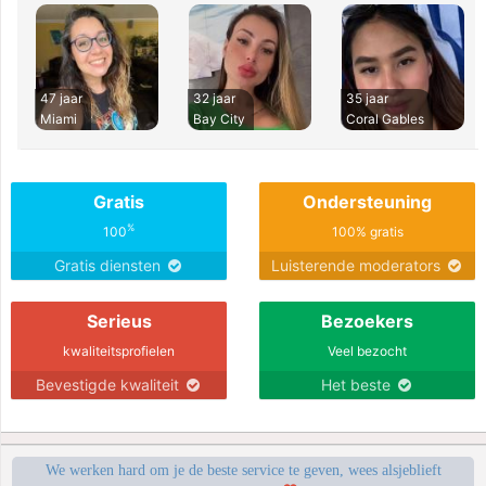
47 jaar
32 jaar
35 jaar
Miami
Bay City
Coral Gables
Gratis
Ondersteuning
%
100
100% gratis
Gratis diensten
Luisterende moderators
Serieus
Bezoekers
kwaliteitsprofielen
Veel bezocht
Bevestigde kwaliteit
Het beste
We werken hard om je de beste service te geven, wees alsjeblieft