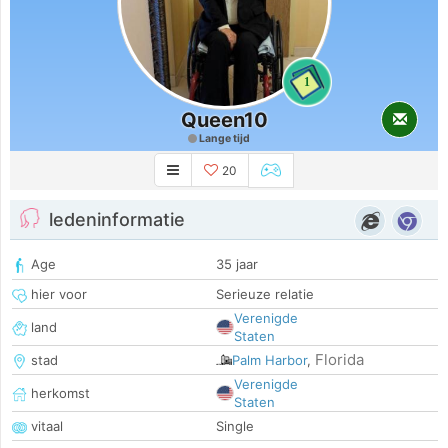
1
Queen10
Lange tijd
20
ledeninformatie
Age
35 jaar
hier voor
Serieuze relatie
Verenigde
land
Staten
Florida
stad
Palm Harbor
,
Verenigde
herkomst
Staten
vitaal
Single