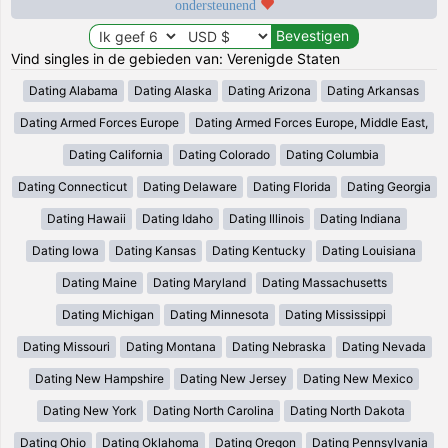
ondersteunend
Vind singles in de gebieden van: Verenigde Staten
Dating Alabama
Dating Alaska
Dating Arizona
Dating Arkansas
Dating Armed Forces Europe
Dating Armed Forces Europe, Middle East,
Dating California
Dating Colorado
Dating Columbia
Dating Connecticut
Dating Delaware
Dating Florida
Dating Georgia
Dating Hawaii
Dating Idaho
Dating Illinois
Dating Indiana
Dating Iowa
Dating Kansas
Dating Kentucky
Dating Louisiana
Dating Maine
Dating Maryland
Dating Massachusetts
Dating Michigan
Dating Minnesota
Dating Mississippi
Dating Missouri
Dating Montana
Dating Nebraska
Dating Nevada
Dating New Hampshire
Dating New Jersey
Dating New Mexico
Dating New York
Dating North Carolina
Dating North Dakota
Dating Ohio
Dating Oklahoma
Dating Oregon
Dating Pennsylvania