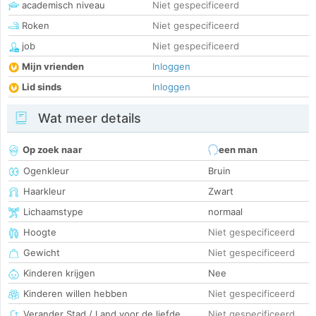
academisch niveau
Niet gespecificeerd
Roken
Niet gespecificeerd
job
Niet gespecificeerd
Mijn vrienden
Inloggen
Lid sinds
Inloggen
Wat meer details
Op zoek naar
een man
Ogenkleur
Bruin
Haarkleur
Zwart
Lichaamstype
normaal
Hoogte
Niet gespecificeerd
Gewicht
Niet gespecificeerd
Kinderen krijgen
Nee
Kinderen willen hebben
Niet gespecificeerd
Verander Stad / Land voor de liefde
Niet gespecificeerd