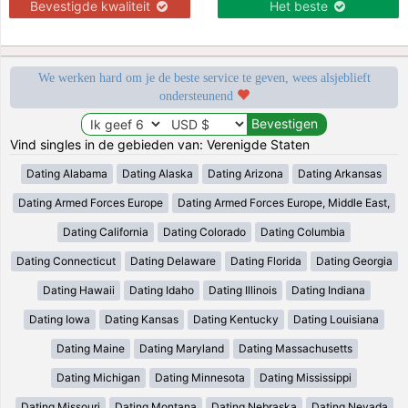
Bevestigde kwaliteit
Het beste
We werken hard om je de beste service te geven, wees alsjeblieft
ondersteunend
Vind singles in de gebieden van: Verenigde Staten
Dating Alabama
Dating Alaska
Dating Arizona
Dating Arkansas
Dating Armed Forces Europe
Dating Armed Forces Europe, Middle East,
Dating California
Dating Colorado
Dating Columbia
Dating Connecticut
Dating Delaware
Dating Florida
Dating Georgia
Dating Hawaii
Dating Idaho
Dating Illinois
Dating Indiana
Dating Iowa
Dating Kansas
Dating Kentucky
Dating Louisiana
Dating Maine
Dating Maryland
Dating Massachusetts
Dating Michigan
Dating Minnesota
Dating Mississippi
Dating Missouri
Dating Montana
Dating Nebraska
Dating Nevada