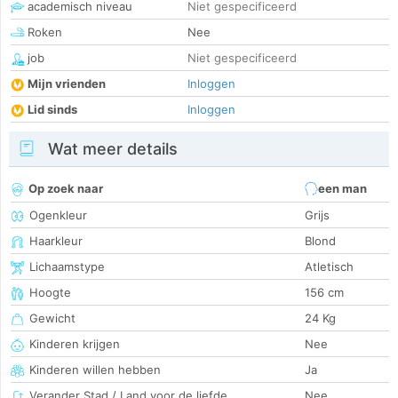
academisch niveau
Niet gespecificeerd
Roken
Nee
job
Niet gespecificeerd
Mijn vrienden
Inloggen
Lid sinds
Inloggen
Wat meer details
Op zoek naar
een man
Ogenkleur
Grijs
Haarkleur
Blond
Lichaamstype
Atletisch
Hoogte
156 cm
Gewicht
24 Kg
Kinderen krijgen
Nee
Kinderen willen hebben
Ja
Verander Stad / Land voor de liefde
Nee