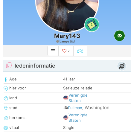
1
Mary143
Lange tijd
7
ledeninformatie
Age
41 jaar
hier voor
Serieuze relatie
Verenigde
land
Staten
Washington
stad
Pullman
,
Verenigde
herkomst
Staten
vitaal
Single