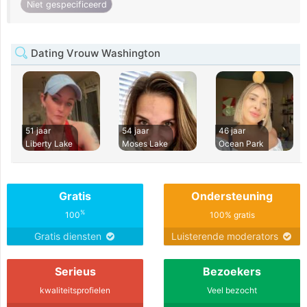
Niet gespecificeerd
Dating Vrouw Washington
51 jaar
54 jaar
46 jaar
Liberty Lake
Moses Lake
Ocean Park
Gratis
Ondersteuning
%
100
100% gratis
Gratis diensten
Luisterende moderators
Serieus
Bezoekers
kwaliteitsprofielen
Veel bezocht