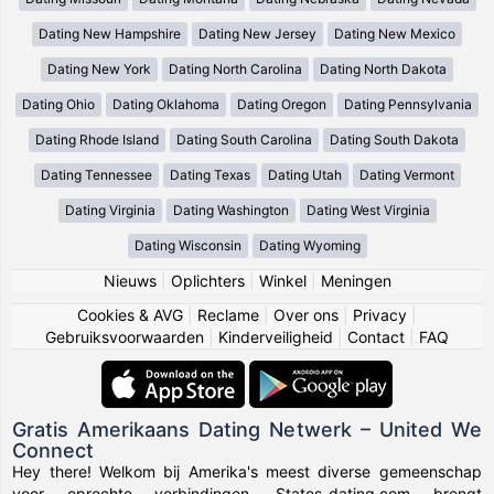
Dating New Hampshire
Dating New Jersey
Dating New Mexico
Dating New York
Dating North Carolina
Dating North Dakota
Dating Ohio
Dating Oklahoma
Dating Oregon
Dating Pennsylvania
Dating Rhode Island
Dating South Carolina
Dating South Dakota
Dating Tennessee
Dating Texas
Dating Utah
Dating Vermont
Dating Virginia
Dating Washington
Dating West Virginia
Dating Wisconsin
Dating Wyoming
Nieuws
|
Oplichters
|
Winkel
|
Meningen
Cookies & AVG
|
Reclame
|
Over ons
|
Privacy
|
Gebruiksvoorwaarden
|
Kinderveiligheid
|
Contact
|
FAQ
Gratis Amerikaans Dating Netwerk – United We
Connect
Hey there! Welkom bij Amerika's meest diverse gemeenschap
voor oprechte verbindingen. States-dating.com brengt