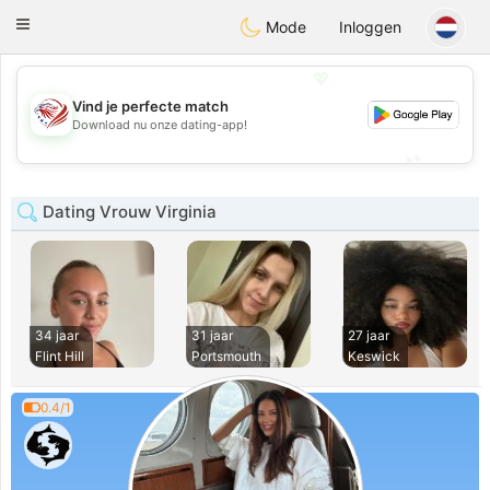
States
Dating
Toggle
Mode
Inloggen
navigation
💖
Vind je perfecte match
💖
Download nu onze dating-app!
💕
💕
Dating Vrouw Virginia
34 jaar
31 jaar
27 jaar
Flint Hill
Portsmouth
Keswick
0.4/1