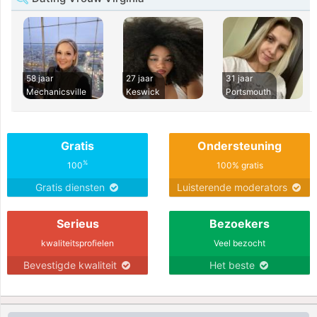
58 jaar
27 jaar
31 jaar
Mechanicsville
Keswick
Portsmouth
Gratis
Ondersteuning
%
100
100% gratis
Gratis diensten
Luisterende moderators
Serieus
Bezoekers
kwaliteitsprofielen
Veel bezocht
Bevestigde kwaliteit
Het beste