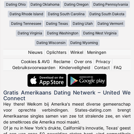
Dating Ohio
Dating Oklahoma
Dating Oregon
Dating Pennsylvania
Dating Rhode Island
Dating South Carolina
Dating South Dakota
Dating Tennessee
Dating Texas
Dating Utah
Dating Vermont
Dating Virginia
Dating Washington
Dating West Virginia
Dating Wisconsin
Dating Wyoming
Nieuws
|
Oplichters
|
Winkel
|
Meningen
Cookies & AVG
|
Reclame
|
Over ons
|
Privacy
|
Gebruiksvoorwaarden
|
Kinderveiligheid
|
Contact
|
FAQ
Gratis Amerikaans Dating Netwerk – United We
Connect
Hey there! Welkom bij Amerika's meest diverse gemeenschap
voor oprechte verbindingen. States-dating.com brengt
Amerikaanse singles samen van zee tot stralende zee, en viert
de smeltkroes die Amerika mooi maakt.
Of je nu in New York's drukte, Californië's innovatie, Texas' geest
of een van onze 50 geweldige staten bent, vind compatibele