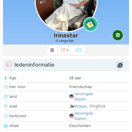
1
Irinastar
Lange tijd
1
ledeninformatie
Age
38 jaar
hier voor
Vriendschap
Verenigde
land
Staten
Virginia
stad
Mclean
,
Verenigde
herkomst
Staten
vitaal
Gescheiden