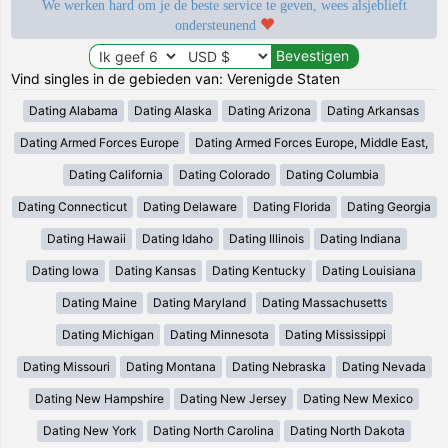
We werken hard om je de beste service te geven, wees alsjeblieft
ondersteunend
Vind singles in de gebieden van: Verenigde Staten
Dating Alabama
Dating Alaska
Dating Arizona
Dating Arkansas
Dating Armed Forces Europe
Dating Armed Forces Europe, Middle East,
Dating California
Dating Colorado
Dating Columbia
Dating Connecticut
Dating Delaware
Dating Florida
Dating Georgia
Dating Hawaii
Dating Idaho
Dating Illinois
Dating Indiana
Dating Iowa
Dating Kansas
Dating Kentucky
Dating Louisiana
Dating Maine
Dating Maryland
Dating Massachusetts
Dating Michigan
Dating Minnesota
Dating Mississippi
Dating Missouri
Dating Montana
Dating Nebraska
Dating Nevada
Dating New Hampshire
Dating New Jersey
Dating New Mexico
Dating New York
Dating North Carolina
Dating North Dakota