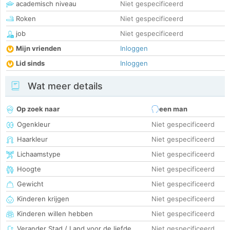
academisch niveau
Niet gespecificeerd
Roken
Niet gespecificeerd
job
Niet gespecificeerd
Mijn vrienden
Inloggen
Lid sinds
Inloggen
Wat meer details
Op zoek naar
een man
Ogenkleur
Niet gespecificeerd
Haarkleur
Niet gespecificeerd
Lichaamstype
Niet gespecificeerd
Hoogte
Niet gespecificeerd
Gewicht
Niet gespecificeerd
Kinderen krijgen
Niet gespecificeerd
Kinderen willen hebben
Niet gespecificeerd
Verander Stad / Land voor de liefde
Niet gespecificeerd