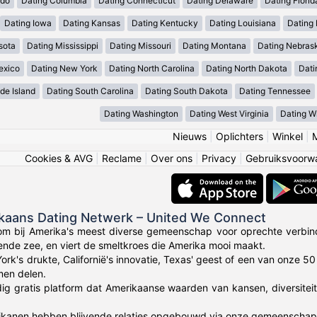
ado
Dating Columbia
Dating Connecticut
Dating Delaware
Dating Florid
Dating Iowa
Dating Kansas
Dating Kentucky
Dating Louisiana
Dating
sota
Dating Mississippi
Dating Missouri
Dating Montana
Dating Nebras
exico
Dating New York
Dating North Carolina
Dating North Dakota
Dati
de Island
Dating South Carolina
Dating South Dakota
Dating Tennessee
Dating Washington
Dating West Virginia
Dating W
Nieuws
|
Oplichters
|
Winkel
|
Cookies & AVG
|
Reclame
|
Over ons
|
Privacy
|
Gebruiksvoorw
ikaans Dating Netwerk – United We Connect
om bij Amerika's meest diverse gemeenschap voor oprechte verbin
lende zee, en viert de smeltkroes die Amerika mooi maakt.
York's drukte, Californië's innovatie, Texas' geest of een van onze 
en delen.
dig gratis platform dat Amerikaanse waarden van kansen, diversitei
anen hebben blijvende relaties opgebouwd via onze gemeenschap die 