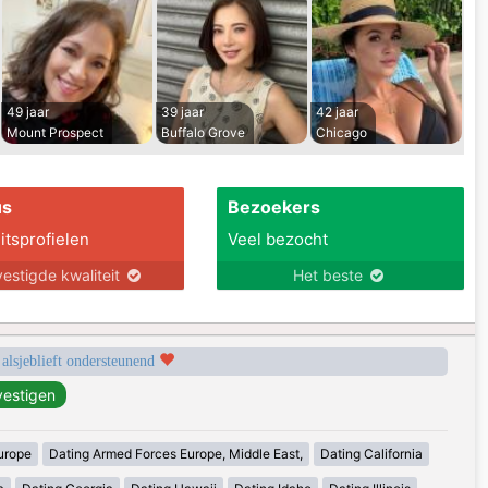
49 jaar
39 jaar
42 jaar
Mount Prospect
Buffalo Grove
Chicago
us
Bezoekers
itsprofielen
Veel bezocht
estigde kwaliteit
Het beste
 alsjeblieft ondersteunend
urope
Dating Armed Forces Europe, Middle East,
Dating California