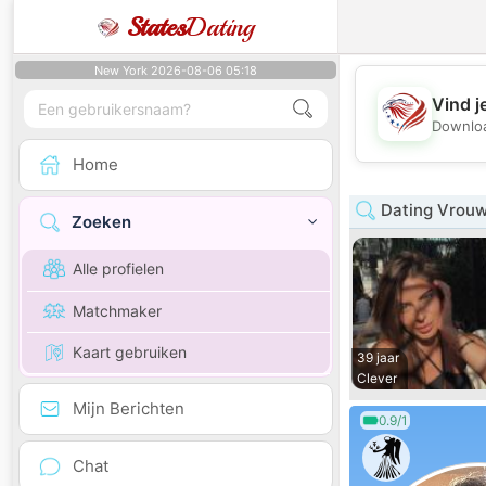
States
Dating
New York 2026-08-06 05:18
Vind j
Downloa
Home
Dating Vrouw 
Zoeken
Alle profielen
Matchmaker
Kaart gebruiken
39 jaar
Clever
Mijn Berichten
0.9/1
Chat