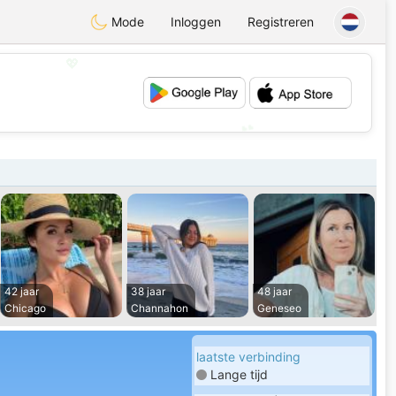
Mode
Inloggen
Registreren
💖
💕
42 jaar
38 jaar
48 jaar
Chicago
Channahon
Geneseo
laatste verbinding
Lange tijd