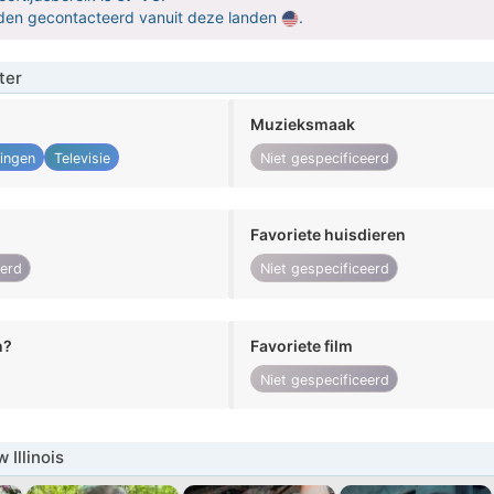
orden gecontacteerd vanuit deze landen
.
ter
Muzieksmaak
ingen
Televisie
Niet gespecificeerd
Favoriete huisdieren
eerd
Niet gespecificeerd
n?
Favoriete film
Niet gespecificeerd
Illinois