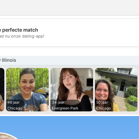
e perfecte match
💖
d nu onze dating-app!
💕
Illinois
46 jaar
34 jaar
50 jaar
Chicago
Evergreen Park
Chicago