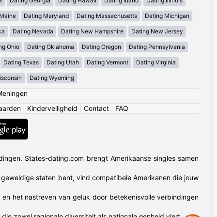
a
Dating Georgia
Dating Hawaii
Dating Idaho
Dating Illinois
 Maine
Dating Maryland
Dating Massachusetts
Dating Michigan
ka
Dating Nevada
Dating New Hampshire
Dating New Jersey
ng Ohio
Dating Oklahoma
Dating Oregon
Dating Pennsylvania
Dating Texas
Dating Utah
Dating Vermont
Dating Virginia
isconsin
Dating Wyoming
Meningen
aarden
|
Kinderveiligheid
|
Contact
|
FAQ
dingen. States-dating.com brengt Amerikaanse singles samen
50 geweldige staten bent, vind compatibele Amerikanen die jouw
t en het nastreven van geluk door betekenisvolle verbindingen
zowel regionale diversiteit als nationale eenheid viert.
Assistance