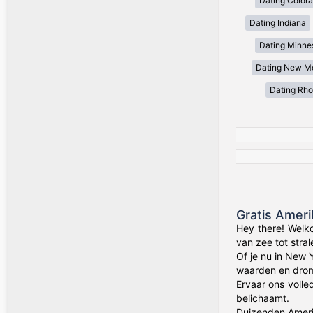
Dating Color
Dating Indiana
Dating Minne
Dating New M
Dating Rho
Gratis Amer
Hey there! Welk
van zee tot stra
Of je nu in New 
waarden en drom
Ervaar ons volle
belichaamt.
Duizenden Amerik