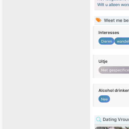
Wilt u alleen w
Weet me be
Interesses
Dieren
wandel
Uitje
Niet gespecific
Alcohol drinke
Nee
Dating Vrouw 