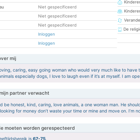
Kinderen
au
Niet gespecificeerd
Kindere
Niet gespecificeerd
Verander
Niet gespecificeerd
De religi
Inloggen
Inloggen
over mij
loving, caring, easy going woman who would very much like to have tha
nimals especially dogs, I love to laugh even if it’s at myself. I am op
mijn partner verwacht
d be honest, kind, caring, love animals, a one woman man. He should 
is looking for money don’t waste your time or mine and move on. I’m
 die moeten worden gerespecteerd
eeftijdsbereik is
67-75
.