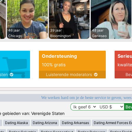
46 jaar
39 jaar
48 jaar
Chicago
Bloomington
Geneseo
Ondersteuning
Serie
100% gratis
kwalite
nsten
Luisterende moderators
Bev
We werken hard om je de beste service te geven, wees
de gebieden van: Verenigde Staten
a
Dating Alaska
Dating Arizona
Dating Arkansas
Dating Armed Forces E