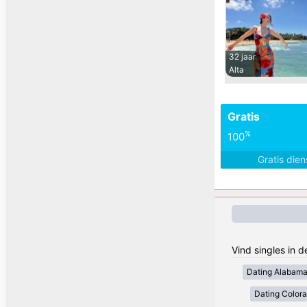
32 jaar
Alta
Gratis
%
100
Gratis die
Vind singles in 
Dating Alabam
Dating Color