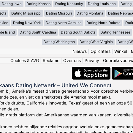
Dating Iowa
Dating Kansas
Dating Kentucky
Dating Louisiana
Dating
sota
Dating Mississippi
Dating Missouri
Dating Montana
Dating Nebras
exico
Dating New York
Dating North Carolina
Dating North Dakota
Dati
de Island
Dating South Carolina
Dating South Dakota
Dating Tennessee
Dating Washington
Dating West Virginia
Dating W
Nieuws
|
Oplichters
|
Winkel
|
Cookies & AVG
|
Reclame
|
Over ons
|
Privacy
|
Gebruiksvoorw
ikaans Dating Netwerk – United We Connect
om bij Amerika's meest diverse gemeenschap voor oprechte verbin
lende zee, en viert de smeltkroes die Amerika mooi maakt.
York's drukte, Californië's innovatie, Texas' geest of een van onze 
en delen.
dig gratis platform dat Amerikaanse waarden van kansen, diversitei
anen hebben blijvende relaties opgebouwd via onze gemeenschap die 
ge graangolven tot purperen bergmajesteit, je volgende geweldige 