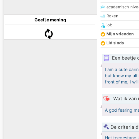
academisch nive
Roken
Geef je mening
job
Mijn vrienden
Lid sinds
Een beetje 
I am a cute carin
but know my ulti
front of me, I wi
Wat ik van 
A god fearing ma
De criteria
Het toegestane l