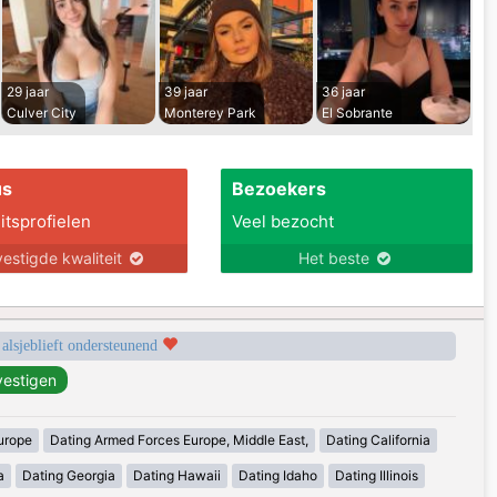
29 jaar
39 jaar
36 jaar
Culver City
Monterey Park
El Sobrante
us
Bezoekers
itsprofielen
Veel bezocht
estigde kwaliteit
Het beste
 alsjeblieft ondersteunend
urope
Dating Armed Forces Europe, Middle East,
Dating California
a
Dating Georgia
Dating Hawaii
Dating Idaho
Dating Illinois