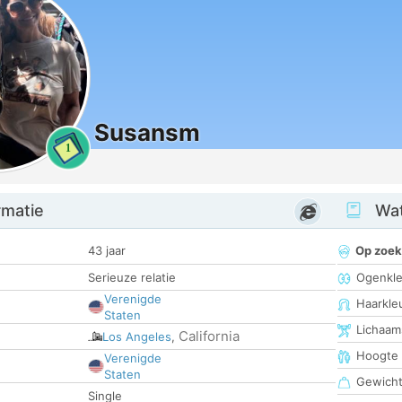
Susansm
1
rmatie
Wat
43 jaar
Op zoek
Serieuze relatie
Ogenkle
Verenigde
Haarkle
Staten
Lichaam
California
Los Angeles
,
Hoogte
Verenigde
Staten
Gewich
Single