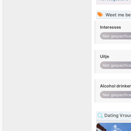
Weet me be
Interesses
Niet gespecific
Uitje
Niet gespecific
Alcohol drinke
Niet gespecific
Dating Vrouw