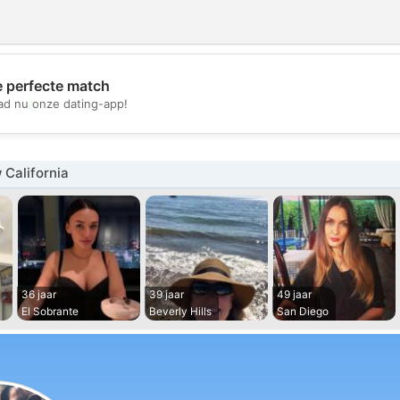
e perfecte match
💖
d nu onze dating-app!
💕
California
36 jaar
39 jaar
49 jaar
El Sobrante
Beverly Hills
San Diego