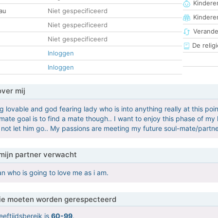
Kinderen
au
Niet gespecificeerd
Kindere
Niet gespecificeerd
Verander
Niet gespecificeerd
De religi
Inloggen
Inloggen
over mij
g lovable and god fearing lady who is into anything really at this point
mate goal is to find a mate though.. I want to enjoy this phase of my
ll not let him go.. My passions are meeting my future soul-mate/partne
mijn partner verwacht
n who is going to love me as i am.
 die moeten worden gerespecteerd
eeftijdsbereik is
60-99
.