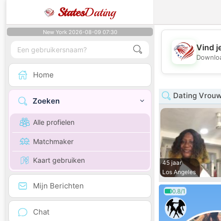
States
Dating
New York 2026-08-09 07:30
Vind j
Downloa
Home
Dating Vrouw 
Zoeken
Alle profielen
Matchmaker
Kaart gebruiken
45 jaar
Los Angeles
Mijn Berichten
0.8/1
Chat