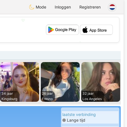
Mode
Inloggen
Registreren
💖
💕
34 jaar
26 jaar
32 jaar
Kingsburg
Fresno
Los Angeles
laatste verbinding
Lange tijd