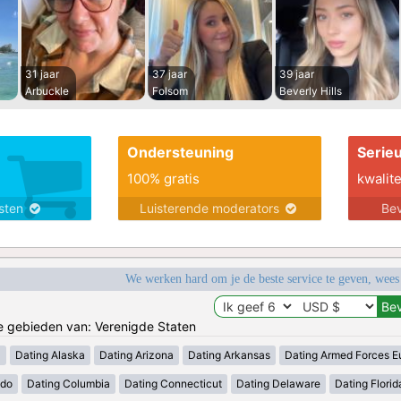
31 jaar
37 jaar
39 jaar
Arbuckle
Folsom
Beverly Hills
Ondersteuning
Serie
100% gratis
kwalite
nsten
Luisterende moderators
Bev
We werken hard om je de beste service te geven, wees
de gebieden van: Verenigde Staten
a
Dating Alaska
Dating Arizona
Dating Arkansas
Dating Armed Forces E
ado
Dating Columbia
Dating Connecticut
Dating Delaware
Dating Florid