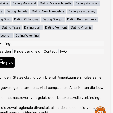
 Maine
Dating Maryland
Dating Massachusetts
Dating Michigan
ka
Dating Nevada
Dating New Hampshire
Dating New Jersey
ng Ohio
Dating Oklahoma
Dating Oregon
Dating Pennsylvania
Dating Texas
Dating Utah
Dating Vermont
Dating Virginia
isconsin
Dating Wyoming
Meningen
aarden
|
Kinderveiligheid
|
Contact
|
FAQ
dingen. States-dating.com brengt Amerikaanse singles samen
50 geweldige staten bent, vind compatibele Amerikanen die jouw
t en het nastreven van geluk door betekenisvolle verbindingen
zowel regionale diversiteit als nationale eenheid viert.
Assistance
Amerikaanse verbinding wacht!