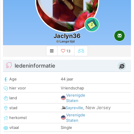
2
Jaclyn36
Lange tijd
13
ledeninformatie
Age
44 jaar
hier voor
Vriendschap
Verenigde
land
Staten
New Jersey
stad
Sayreville
,
Verenigde
herkomst
Staten
vitaal
Single