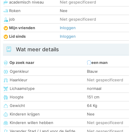
academisch niveau
Niet gespecificeerd
Roken
Nee
job
Niet gespecificeerd
Mijn vrienden
Inloggen
Lid sinds
Inloggen
Wat meer details
Op zoek naar
een man
Ogenkleur
Blauw
Haarkleur
Niet gespecificeerd
Lichaamstype
normaal
Hoogte
151 cm
Gewicht
64 Kg
Kinderen krijgen
Nee
Kinderen willen hebben
Niet gespecificeerd
Verander Stad / Land voor de liefde
Niet gespecificeerd