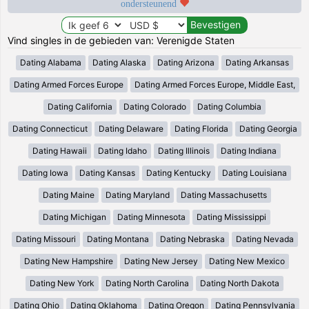
ondersteunend
Vind singles in de gebieden van: Verenigde Staten
Dating Alabama
Dating Alaska
Dating Arizona
Dating Arkansas
Dating Armed Forces Europe
Dating Armed Forces Europe, Middle East,
Dating California
Dating Colorado
Dating Columbia
Dating Connecticut
Dating Delaware
Dating Florida
Dating Georgia
Dating Hawaii
Dating Idaho
Dating Illinois
Dating Indiana
Dating Iowa
Dating Kansas
Dating Kentucky
Dating Louisiana
Dating Maine
Dating Maryland
Dating Massachusetts
Dating Michigan
Dating Minnesota
Dating Mississippi
Dating Missouri
Dating Montana
Dating Nebraska
Dating Nevada
Dating New Hampshire
Dating New Jersey
Dating New Mexico
Dating New York
Dating North Carolina
Dating North Dakota
Dating Ohio
Dating Oklahoma
Dating Oregon
Dating Pennsylvania