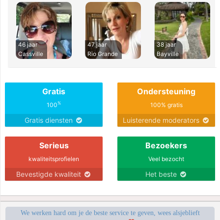
46 jaar
47 jaar
38 jaar
Cassville
Rio Grande
Bayville
Gratis
Ondersteuning
%
100
100% gratis
Gratis diensten
Luisterende moderators
Serieus
Bezoekers
kwaliteitsprofielen
Veel bezocht
Bevestigde kwaliteit
Het beste
We werken hard om je de beste service te geven, wees alsjeblieft