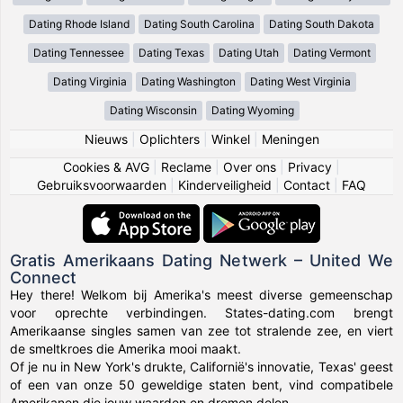
Dating Rhode Island
Dating South Carolina
Dating South Dakota
Dating Tennessee
Dating Texas
Dating Utah
Dating Vermont
Dating Virginia
Dating Washington
Dating West Virginia
Dating Wisconsin
Dating Wyoming
Nieuws
|
Oplichters
|
Winkel
|
Meningen
Cookies & AVG
|
Reclame
|
Over ons
|
Privacy
|
Gebruiksvoorwaarden
|
Kinderveiligheid
|
Contact
|
FAQ
Gratis Amerikaans Dating Netwerk – United We
Connect
Hey there! Welkom bij Amerika's meest diverse gemeenschap
voor oprechte verbindingen. States-dating.com brengt
Amerikaanse singles samen van zee tot stralende zee, en viert
de smeltkroes die Amerika mooi maakt.
Of je nu in New York's drukte, Californië's innovatie, Texas' geest
of een van onze 50 geweldige staten bent, vind compatibele
Amerikanen die jouw waarden en dromen delen.