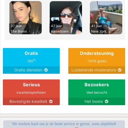
37 jaar
47 jaar
41 jaar
The Bronx
Havertown
New York
Gratis
Ondersteuning
%
100
100% gratis
Gratis diensten
Luisterende moderators
Serieus
Bezoekers
kwaliteitsprofielen
Veel bezocht
Bevestigde kwaliteit
Het beste
We werken hard om je de beste service te geven, wees alsjeblieft