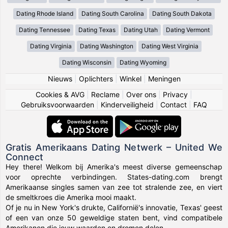
Dating Rhode Island
Dating South Carolina
Dating South Dakota
Dating Tennessee
Dating Texas
Dating Utah
Dating Vermont
Dating Virginia
Dating Washington
Dating West Virginia
Dating Wisconsin
Dating Wyoming
Nieuws
|
Oplichters
|
Winkel
|
Meningen
Cookies & AVG
|
Reclame
|
Over ons
|
Privacy
|
Gebruiksvoorwaarden
|
Kinderveiligheid
|
Contact
|
FAQ
Gratis Amerikaans Dating Netwerk – United We
Connect
Hey there! Welkom bij Amerika's meest diverse gemeenschap
voor oprechte verbindingen. States-dating.com brengt
Amerikaanse singles samen van zee tot stralende zee, en viert
de smeltkroes die Amerika mooi maakt.
Of je nu in New York's drukte, Californië's innovatie, Texas' geest
of een van onze 50 geweldige staten bent, vind compatibele
Amerikanen die jouw waarden en dromen delen.