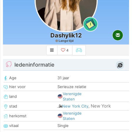
1
Dashylik12
Lange tijd
4
ledeninformatie
Age
31 jaar
hier voor
Serieuze relatie
Verenigde
land
Staten
New York
stad
New York City
,
Verenigde
herkomst
Staten
vitaal
Single