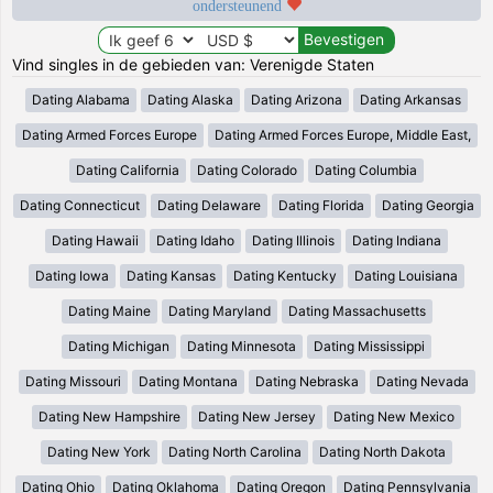
ondersteunend
Vind singles in de gebieden van: Verenigde Staten
Dating Alabama
Dating Alaska
Dating Arizona
Dating Arkansas
Dating Armed Forces Europe
Dating Armed Forces Europe, Middle East,
Dating California
Dating Colorado
Dating Columbia
Dating Connecticut
Dating Delaware
Dating Florida
Dating Georgia
Dating Hawaii
Dating Idaho
Dating Illinois
Dating Indiana
Dating Iowa
Dating Kansas
Dating Kentucky
Dating Louisiana
Dating Maine
Dating Maryland
Dating Massachusetts
Dating Michigan
Dating Minnesota
Dating Mississippi
Dating Missouri
Dating Montana
Dating Nebraska
Dating Nevada
Dating New Hampshire
Dating New Jersey
Dating New Mexico
Dating New York
Dating North Carolina
Dating North Dakota
Dating Ohio
Dating Oklahoma
Dating Oregon
Dating Pennsylvania