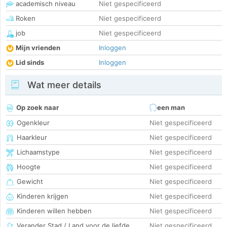
academisch niveau
Niet gespecificeerd
Roken
Niet gespecificeerd
job
Niet gespecificeerd
Mijn vrienden
Inloggen
Lid sinds
Inloggen
Wat meer details
Op zoek naar
een man
Ogenkleur
Niet gespecificeerd
Haarkleur
Niet gespecificeerd
Lichaamstype
Niet gespecificeerd
Hoogte
Niet gespecificeerd
Gewicht
Niet gespecificeerd
Kinderen krijgen
Niet gespecificeerd
Kinderen willen hebben
Niet gespecificeerd
Verander Stad / Land voor de liefde
Niet gespecificeerd