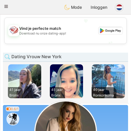
States
Dating
Toggle
Mode
Inloggen
navigation
💖
Vind je perfecte match
💖
Download nu onze dating-app!
💕
💕
Dating Vrouw New York
41 jaar
45 jaar
40 jaar
Bronx
Bronx
Ronkonkoma
0.6/1