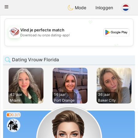
States
Dating
Toggle
Mode
Inloggen
navigation
💖
Vind je perfecte match
💖
Download nu onze dating-app!
💕
💕
Dating Vrouw Florida
43 jaar
56 jaar
36 jaar
Miami
Port Orange
Baker City
0.3/1