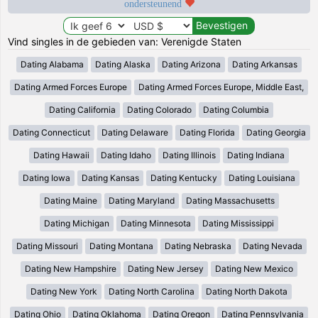
ondersteunend
Vind singles in de gebieden van: Verenigde Staten
Dating Alabama
Dating Alaska
Dating Arizona
Dating Arkansas
Dating Armed Forces Europe
Dating Armed Forces Europe, Middle East,
Dating California
Dating Colorado
Dating Columbia
Dating Connecticut
Dating Delaware
Dating Florida
Dating Georgia
Dating Hawaii
Dating Idaho
Dating Illinois
Dating Indiana
Dating Iowa
Dating Kansas
Dating Kentucky
Dating Louisiana
Dating Maine
Dating Maryland
Dating Massachusetts
Dating Michigan
Dating Minnesota
Dating Mississippi
Dating Missouri
Dating Montana
Dating Nebraska
Dating Nevada
Dating New Hampshire
Dating New Jersey
Dating New Mexico
Dating New York
Dating North Carolina
Dating North Dakota
Dating Ohio
Dating Oklahoma
Dating Oregon
Dating Pennsylvania