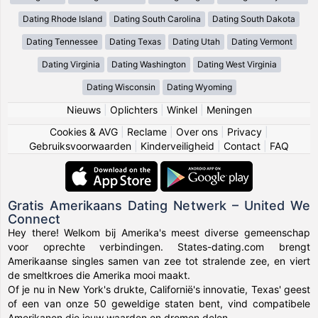
Dating Rhode Island
Dating South Carolina
Dating South Dakota
Dating Tennessee
Dating Texas
Dating Utah
Dating Vermont
Dating Virginia
Dating Washington
Dating West Virginia
Dating Wisconsin
Dating Wyoming
Nieuws
|
Oplichters
|
Winkel
|
Meningen
Cookies & AVG
|
Reclame
|
Over ons
|
Privacy
|
Gebruiksvoorwaarden
|
Kinderveiligheid
|
Contact
|
FAQ
Gratis Amerikaans Dating Netwerk – United We
Connect
Hey there! Welkom bij Amerika's meest diverse gemeenschap
voor oprechte verbindingen. States-dating.com brengt
Amerikaanse singles samen van zee tot stralende zee, en viert
de smeltkroes die Amerika mooi maakt.
Of je nu in New York's drukte, Californië's innovatie, Texas' geest
of een van onze 50 geweldige staten bent, vind compatibele
Amerikanen die jouw waarden en dromen delen.