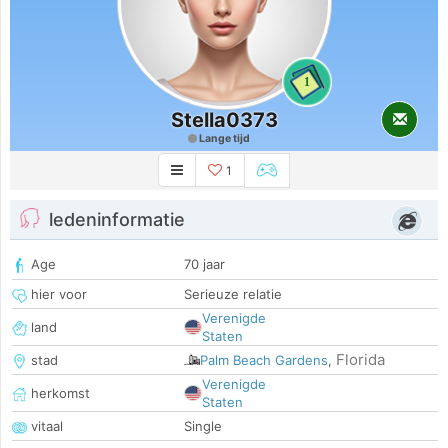
1
Stella0373
Lange tijd
1
ledeninformatie
Age
70 jaar
hier voor
Serieuze relatie
Verenigde
land
Staten
Florida
stad
Palm Beach Gardens
,
Verenigde
herkomst
Staten
vitaal
Single