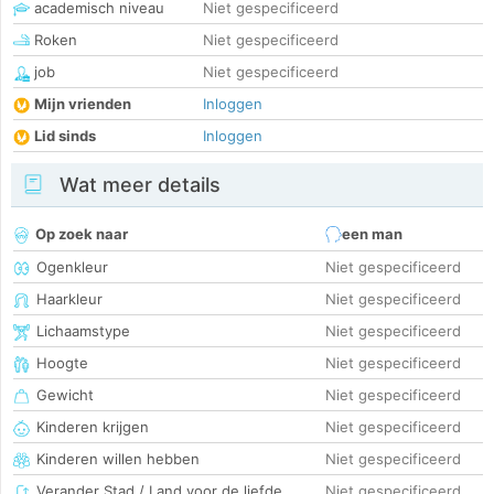
academisch niveau
Niet gespecificeerd
Roken
Niet gespecificeerd
job
Niet gespecificeerd
Mijn vrienden
Inloggen
Lid sinds
Inloggen
Wat meer details
Op zoek naar
een man
Ogenkleur
Niet gespecificeerd
Haarkleur
Niet gespecificeerd
Lichaamstype
Niet gespecificeerd
Hoogte
Niet gespecificeerd
Gewicht
Niet gespecificeerd
Kinderen krijgen
Niet gespecificeerd
Kinderen willen hebben
Niet gespecificeerd
Verander Stad / Land voor de liefde
Niet gespecificeerd