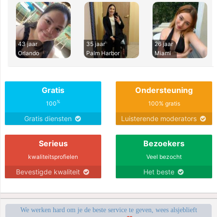
43 jaar
35 jaar
26 jaar
Orlando
Palm Harbor
Miami
Gratis
Ondersteuning
%
100
100% gratis
Gratis diensten
Luisterende moderators
Serieus
Bezoekers
kwaliteitsprofielen
Veel bezocht
Bevestigde kwaliteit
Het beste
We werken hard om je de beste service te geven, wees alsjeblieft