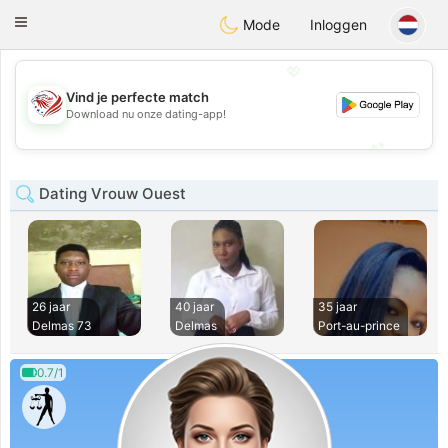
States
Dating
Toggle
Mode
Inloggen
navigation
💖
Vind je perfecte match
💖
Download nu onze dating-app!
💕
💕
Dating Vrouw Ouest
26 jaar
40 jaar
35 jaar
Delmas 73
Delmas
Port-au-prince
0.7/1