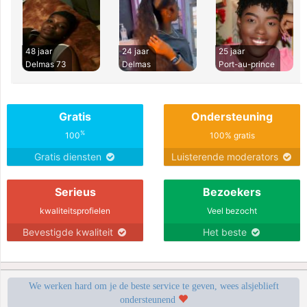
48 jaar
24 jaar
25 jaar
Delmas 73
Delmas
Port-au-prince
Gratis
Ondersteuning
%
100
100% gratis
Gratis diensten
Luisterende moderators
Serieus
Bezoekers
kwaliteitsprofielen
Veel bezocht
Bevestigde kwaliteit
Het beste
We werken hard om je de beste service te geven, wees alsjeblieft
ondersteunend