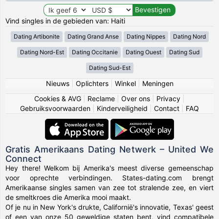
Vind singles in de gebieden van: Haiti
Dating Artibonite
Dating Grand Anse
Dating Nippes
Dating Nord
Dating Nord-Est
Dating Occitanie
Dating Ouest
Dating Sud
Dating Sud-Est
Nieuws
|
Oplichters
|
Winkel
|
Meningen
Cookies & AVG
|
Reclame
|
Over ons
|
Privacy
|
Gebruiksvoorwaarden
|
Kinderveiligheid
|
Contact
|
FAQ
Gratis Amerikaans Dating Netwerk – United We
Connect
Hey there! Welkom bij Amerika's meest diverse gemeenschap
voor oprechte verbindingen. States-dating.com brengt
Amerikaanse singles samen van zee tot stralende zee, en viert
de smeltkroes die Amerika mooi maakt.
Of je nu in New York's drukte, Californië's innovatie, Texas' geest
of een van onze 50 geweldige staten bent, vind compatibele