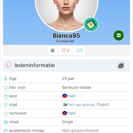
0
Bianca95
Lange tijd
2
ledeninformatie
Age
29 jaar
hier voor
Serieuze relatie
land
Haiti
Ouest
stad
Port-au-prince
,
herkomst
Haiti
vitaal
Single
academisch niveau
Niet gespecificeerd