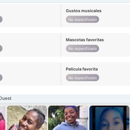
Gustos musicales
o
No especificado
Mascotas favoritas
o
No especificado
Película favorita
o
No especificado
 Ouest