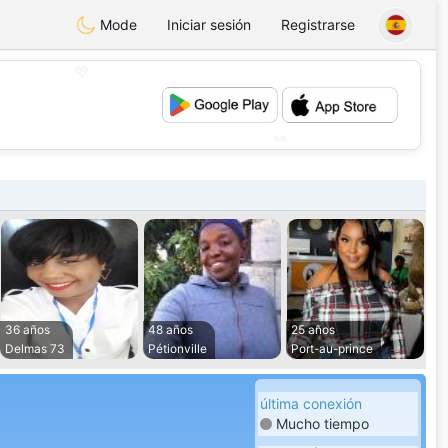
Mode
Iniciar sesión
Registrarse
💖
💕
36 años
48 años
25 años
Delmas 73
Pétionville
Port-au-prince
última conexión
Mucho tiempo