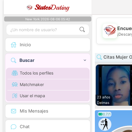
States
Dating
New York 2026-08-06 05:42
Encuen
¡Descar
Inicio
Citas Mujer 
Buscar
Todos los perfiles
Matchmaker
Usar el mapa
23 años
Delmas
Mis Mensajes
0.7/1
Chat