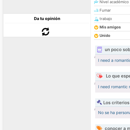
Nivel académico
Fumar
Da tu opinión
trabajo
Mis amigos
Unido
un poco sob
I need a romant
Lo que espe
I need romantic
Los criterio
No se ha persona
conocer a m