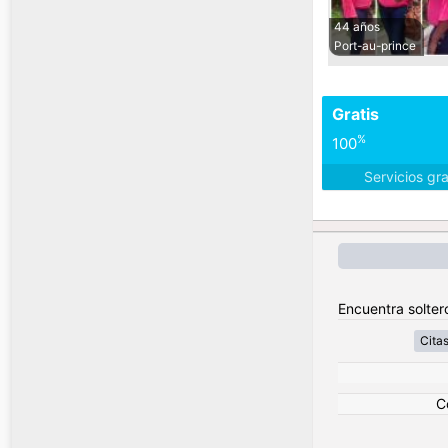
44 años
Port-au-prince
Gratis
%
100
Servicios gr
Encuentra soltero
Citas
C