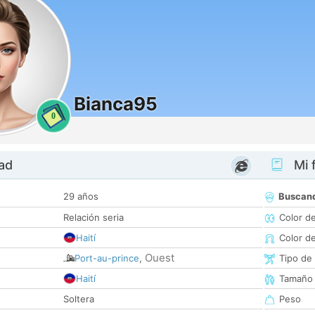
Bianca95
0
dad
Mi f
29 años
Buscan
Relación seria
Color d
Haití
Color d
Ouest
Port-au-prince
,
Tipo de
Haití
Tamaño
Soltera
Peso