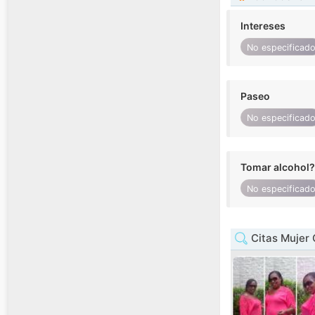
Intereses
No especificad
Paseo
No especificad
Tomar alcohol?
No especificad
Citas Mujer