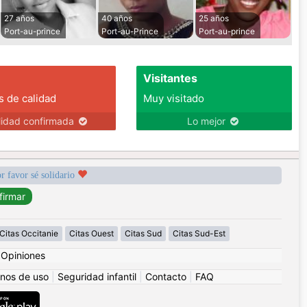
27 años
40 años
25 años
Port-au-prince
Port-au-Prince
Port-au-prince
Visitantes
s de calidad
Muy visitado
lidad confirmada
Lo mejor
r favor sé solidario
Citas Occitanie
Citas Ouest
Citas Sud
Citas Sud-Est
|
Opiniones
nos de uso
|
Seguridad infantil
|
Contacto
|
FAQ