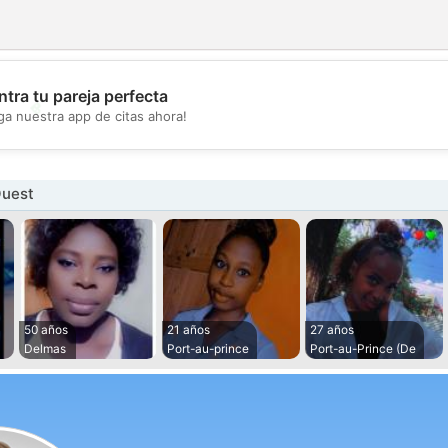
tra tu pareja perfecta
💖
ga nuestra app de citas ahora!
💕
Ouest
50 años
21 años
27 años
Delmas
Port-au-prince
Port-au-Prince (De