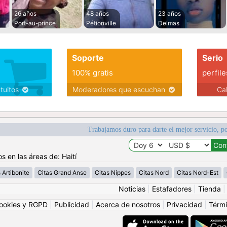
26 años
48 años
23 años
Port-au-prince
Pétionville
Delmas
Soporte
Serio
100% gratis
perfile
atuitos
Moderadores que escuchan
Ca
Trabajamos duro para darte el mejor servicio, po
s en las áreas de: Haití
 Artibonite
Citas Grand Anse
Citas Nippes
Citas Nord
Citas Nord-Est
Noticias
|
Estafadores
|
Tienda
ookies y RGPD
|
Publicidad
|
Acerca de nosotros
|
Privacidad
|
Térmi