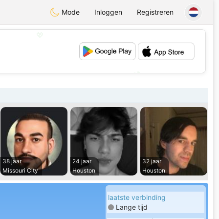
Mode
Inloggen
Registreren
💖
💕
38 jaar
24 jaar
32 jaar
Missouri City
Houston
Houston
laatste verbinding
Lange tijd