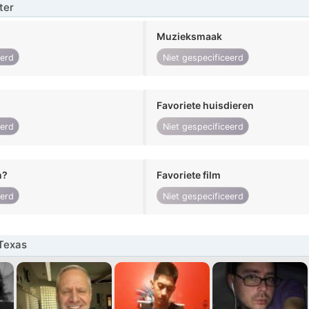
ter
Muzieksmaak
eerd
Niet gespecificeerd
Favoriete huisdieren
eerd
Niet gespecificeerd
n?
Favoriete film
eerd
Niet gespecificeerd
Texas