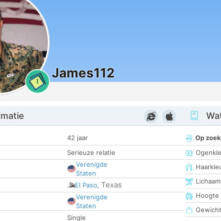
James112
1
rmatie
Wat
42 jaar
Op zoek
Serieuze relatie
Ogenkle
Verenigde
Haarkle
Staten
Lichaam
Texas
El Paso
,
Hoogte
Verenigde
Staten
Gewich
Single