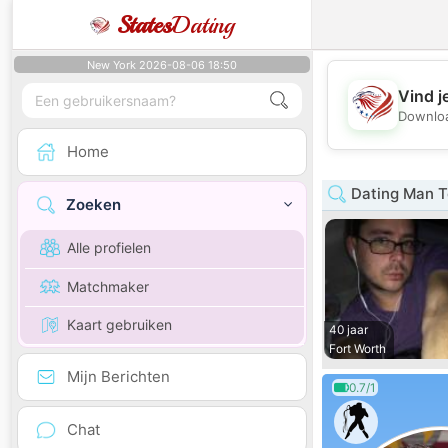
States
Dating
New York 2026-08-06 18:50
Vind j
Downloa
Home
Dating Man T
Zoeken
Alle profielen
Matchmaker
Kaart gebruiken
40 jaar
Fort Worth
Mijn Berichten
0.7/1
Chat