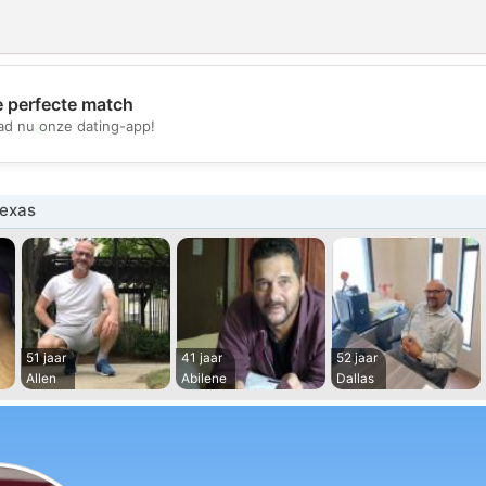
e perfecte match
💖
d nu onze dating-app!
💕
exas
51 jaar
41 jaar
52 jaar
Allen
Abilene
Dallas