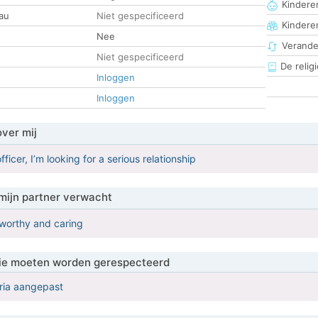
Kinderen
au
Niet gespecificeerd
Kindere
Nee
Verander
Niet gespecificeerd
De religi
Inloggen
Inloggen
over mij
fficer, I’m looking for a serious relationship
mijn partner verwacht
tworthy and caring
 die moeten worden gerespecteerd
eria aangepast