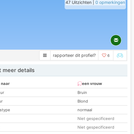
47 Uitzichten |
0 opmerkingen
rapporteer dit profiel?
6
 meer details
 naar
een vrouw
ur
Bruin
ur
Blond
stype
normaal
Niet gespecificeerd
t
Niet gespecificeerd