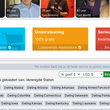
66 jaar
28 jaar
40 jaar
Cypress
San Antonio
Fort Worth
Ondersteuning
Serie
100% gratis
kwalite
nsten
Luisterende moderators
Bev
We werken hard om je de beste service te geven, wees
de gebieden van: Verenigde Staten
a
Dating Alaska
Dating Arizona
Dating Arkansas
Dating Armed Forces E
ado
Dating Columbia
Dating Connecticut
Dating Delaware
Dating Florid
Dating Iowa
Dating Kansas
Dating Kentucky
Dating Louisiana
Dating