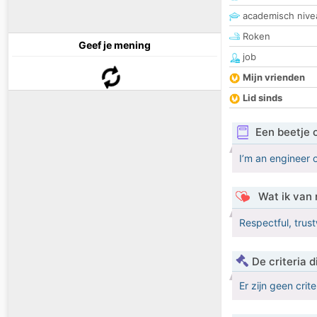
academisch nive
Roken
Geef je mening
job
Mijn vrienden
Lid sinds
Een beetje 
I’m an engineer o
Wat ik van 
Respectful, trus
De criteria
Er zijn geen crit