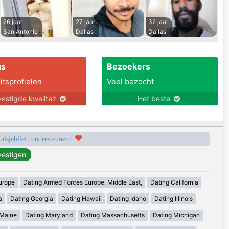
26 jaar
27 jaar
32 jaar
San Antonio
Dallas
Dallas
us
Bezoekers
itsprofielen
Veel bezocht
estigde kwaliteit
Het beste
 alsjeblieft ondersteunend
urope
Dating Armed Forces Europe, Middle East,
Dating California
a
Dating Georgia
Dating Hawaii
Dating Idaho
Dating Illinois
 Maine
Dating Maryland
Dating Massachusetts
Dating Michigan