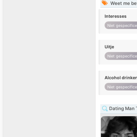
Weet me be
Interesses
Niet gespecific
Uitje
Niet gespecific
Alcohol drinke
Niet gespecific
Dating Man 